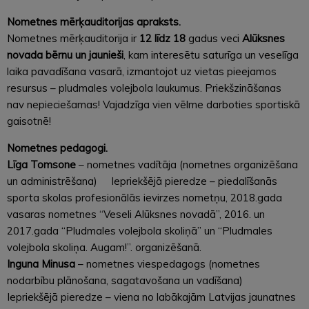
Nometnes mērķauditorijas apraksts.
Nometnes mērķauditorija ir
12 līdz 18
gadus veci
Alūksnes
novada bērnu un jaunieši
, kam interesētu saturīga un veselīga
laika pavadīšana vasarā, izmantojot uz vietas pieejamos
resursus – pludmales volejbola laukumus. Priekšzināšanas
nav nepieciešamas! Vajadzīga vien vēlme darboties sportiskā
gaisotnē!
Nometnes pedagogi.
Līga Tomsone
– nometnes vadītāja (nometnes organizēšana
un administrēšana) Iepriekšējā pieredze – piedalīšanās
sporta skolas profesionālās ievirzes nometņu, 2018.gada
vasaras nometnes “Veseli Alūksnes novadā”, 2016. un
2017.gada “Pludmales volejbola skoliņā” un “Pludmales
volejbola skoliņa. Augam!”. organizēšanā.
Inguna Minusa
– nometnes viespedagogs (nometnes
nodarbību plānošana, sagatavošana un vadīšana)
Iepriekšējā pieredze – viena no labākajām Latvijas jaunatnes