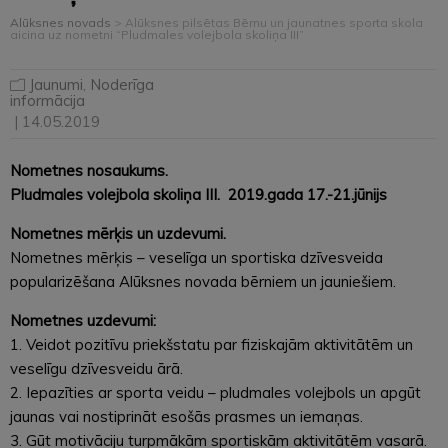
Alūksnes novads
>
Alūksnes pilsētas Bērnu un jaunatnes sporta skola
aicina uz nometni “Pludmales volejbola skoliņa III”
Jaunumi
,
Noderīga
informācija
| 14.05.2019
Nometnes nosaukums.
Pludmales volejbola skoliņa III. 2019.gada 17.-21.jūnijs
Nometnes mērķis un uzdevumi.
Nometnes mērķis – veselīga un sportiska dzīvesveida
popularizēšana Alūksnes novada bērniem un jauniešiem.
Nometnes uzdevumi:
1. Veidot pozitīvu priekšstatu par fiziskajām aktivitātēm un
veselīgu dzīvesveidu ārā.
2. Iepazīties ar sporta veidu – pludmales volejbols un apgūt
jaunas vai nostiprināt esošās prasmes un iemaņas.
3. Gūt motivāciju turpmākām sportiskām aktivitātēm vasarā.