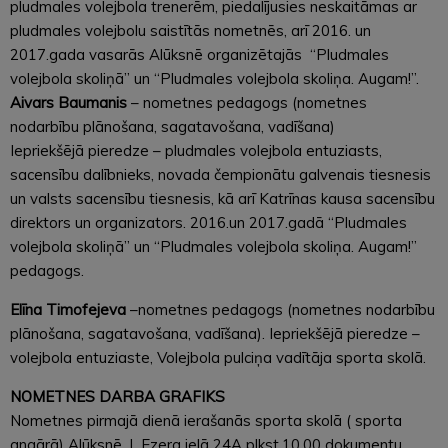
pludmales volejbola trenerēm, piedalījusies neskaitāmas ar
pludmales volejbolu saistītās nometnēs, arī 2016. un
2017.gada vasarās Alūksnē organizētajās “Pludmales
volejbola skoliņā” un “Pludmales volejbola skoliņa. Augam!”.
Aivars Baumanis
– nometnes pedagogs (nometnes
nodarbību plānošana, sagatavošana, vadīšana)
Iepriekšējā pieredze – pludmales volejbola entuziasts,
sacensību dalībnieks, novada čempionātu galvenais tiesnesis
un valsts sacensību tiesnesis, kā arī Katrīnas kausa sacensību
direktors un organizators. 2016.un 2017.gadā “Pludmales
volejbola skoliņā” un “Pludmales volejbola skoliņa. Augam!”
pedagogs.
Elīna Timofejeva
–nometnes pedagogs (nometnes nodarbību
plānošana, sagatavošana, vadīšana). Iepriekšējā pieredze –
volejbola entuziaste, Volejbola pulciņa vadītāja sporta skolā.
NOMETNES DARBA GRAFIKS
Nometnes pirmajā dienā ierašanās sporta skolā ( sporta
angārā) Alūksnē, L.Ezera ielā 24A plkst.10.00 dokumentu