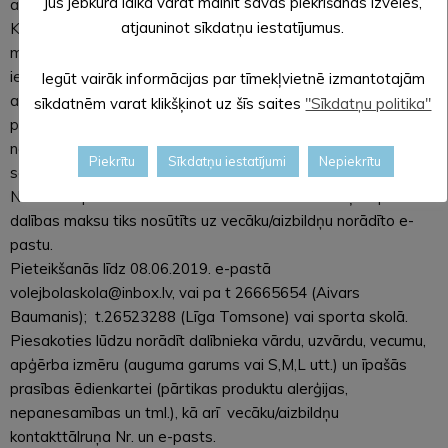
Jūs jebkurā laikā varat mainīt savas piekrišanas izvēles,
attīstīšanai. Tāpat pievērsīsimies arī izziņai un atpūtai.
atjauninot sīkdatņu iestatījumus.
Katru dienu paredzētas sātīgas pusdienas plkst. 13.00 , tad
maza atpūta un turpināsim sportot! Nometnes beigās
iecerētas nelielas treniņsacensības, kur varēs likt lietā
Iegūt vairāk informācijas par tīmekļvietnē izmantotajām
apgūtās prasmes! 22.jūnijā Pilssalas laukumos notiks
sīkdatnēm varat klikšķinot uz šīs saites
"Sīkdatņu politika"
pludmales volejbola sacensības “Katrīnas kauss”, tādēļ
nometnes dalībniekiem būs iespēja piedalīties arī nopietnu
Piekrītu
Sīkdatņu iestatījumi
Nepiekrītu
sacensību sagatavošanas procesā.
Nometnei plānota arī dalības maksa 20 EUR. Rēķins par
dalības maksu tiks nosūtīts uz vecāku/aizbildņu norādīto e-
pastu.
Pieteikšanās līdz 08.06.2019. e-pastā
volejbolaskola@inbox.lv, vai pa t 26665654 (Aivars
Baumanis); t.26523288 (Līga Tomsone) vai sporta skolā.
Piesakoties lūdzu norādīt dalībnieka vārdu, uzvārdu, vecumu,
apģērba izmēru (auguma garums vai S,M,L utt.) un īpašās
prasības ēdienkartei (pārtikas produktu alerģijas,
nepanesamības un tml.), kā arī vecāku/aizbildņu
kontakttālruņa Nr. un e-pasts.