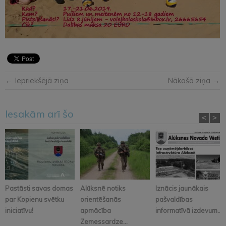
← Iepriekšējā ziņa
Nākošā ziņa →
Iesakām arī šo
<
>
Pastāsti savas domas
Alūksnē notiks
Iznācis jaunākais
par Kopienu svētku
orientēšanās
pašvaldības
iniciatīvu!
apmācība
informatīvā izdevum...
Zemessardze...