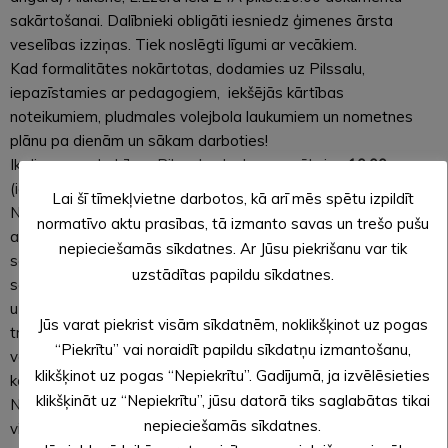
sakārtošanai. Dalībnieki obligāti iesniedz ģimenes ārsta
veselības izziņas. Tiek noslēgti līgumi ar vecākiem.
Kad formalitātes nokārtotas, dodamies uz Pilssalu,
iepazīstamies ar pedagogiem, iekšējās kārtības
noteikumiem, pludmales volejbola laukumiem un nometnes
plānu pa dienām un sākam darboties!
Ik dienas nodarbības Pilssalas laukumos sāksies
10.00
(ierašanās no 9.30) un ilgs līdz apmēram 17.00 – 18.00
Lai šī tīmekļvietne darbotos, kā arī mēs spētu izpildīt
Nometnes gaitā plānots apgūt un pilnveidot aizraujošas,
normatīvo aktu prasības, tā izmanto savas un trešo pušu
atraktīvas spēles – pludmales volejbola pamatus, katrs pēc
nepieciešamās sīkdatnes. Ar Jūsu piekrišanu var tik
savām spējām lēnām virzoties no vienkāršākā uz sarežģīto,
uzstādītas papildu sīkdatnes.
sākot ar servi, apakšējo un augšējo piespēli, beidzot pat ar
uzbrukuma taktiku. To visu apgūsiet ļooooti profesionāla
Jūs varat piekrist visām sīkdatnēm, noklikšķinot uz pogas
trenera – Ingunas Minusas vadībā (trenere pati ir
“Piekrītu” vai noraidīt papildu sīkdatņu izmantošanu,
vairākkārtēja Latvijas čempione)! Trenerei asistēs un ar jums
klikšķinot uz pogas “Nepiekrītu”. Gadījumā, ja izvēlēsieties
kopā būs arī treneri Aivars Baumanis un Elīna Timofejeva.
klikšķināt uz “Nepiekrītu”, jūsu datorā tiks saglabātas tikai
Neatstāsim novārtā arī fiziskās īpašības – ik dienas veiksim
nepieciešamās sīkdatnes.
vingrinājumus ātruma, spēka, izturības un veiklības