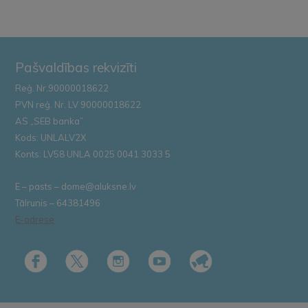
Pašvaldības rekvizīti
Reģ. Nr.90000018622
PVN reģ. Nr. LV 90000018622
AS „SEB banka”
Kods: UNLALV2X
Konts: LV58 UNLA 0025 0041 3033 5
E – pasts – dome@aluksne.lv
Tālrunis – 64381496
E-adrese