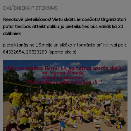
DALĪBNIEKA PIETEIKUMS
Nenokavē pieteikšanos! Vietu skaits ierobežots! Organizatori
patur tiesības atteikt dalību, ja pieteikušies būs vairāk kā 30
dalībnieki.
pieteikšanās no 15.maija un sīkāka informācija arī
šeit
vai pa t.
64322654, 26523288 (sporta skola).