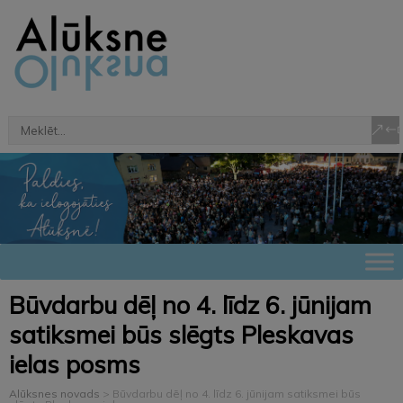
Būvdarbu dēļ no 4. līdz 6. jūnijam
satiksmei būs slēgts Pleskavas
ielas posms
Alūksnes novads
>
Būvdarbu dēļ no 4. līdz 6. jūnijam satiksmei būs