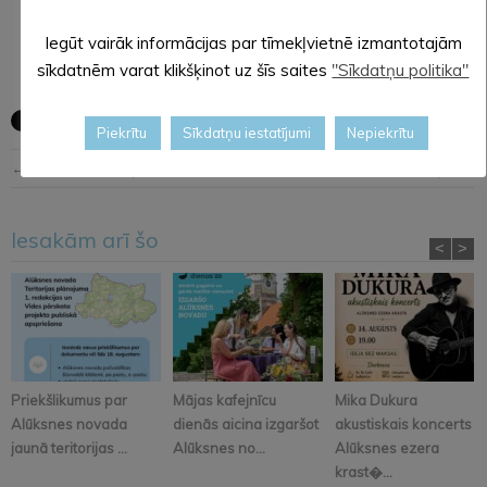
Sagatavojusi: Evita APLOKA,
Alūksnes novada pašvaldības sabiedrisko attiecību
Iegūt vairāk informācijas par tīmekļvietnē izmantotajām
speciāliste
sīkdatnēm varat klikšķinot uz šīs saites
"Sīkdatņu politika"
Piekrītu
Sīkdatņu iestatījumi
Nepiekrītu
← Iepriekšējā ziņa
Nākošā ziņa →
Iesakām arī šo
<
>
Priekšlikumus par
Mājas kafejnīcu
Mika Dukura
Alūksnes novada
dienās aicina izgaršot
akustiskais koncerts
jaunā teritorijas ...
Alūksnes no...
Alūksnes ezera
krast�...