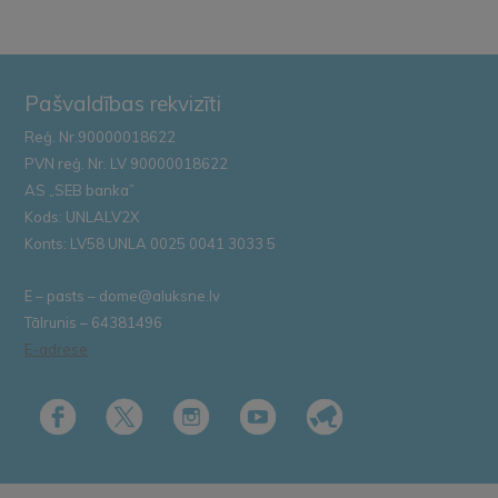
Pašvaldības rekvizīti
Reģ. Nr.90000018622
PVN reģ. Nr. LV 90000018622
AS „SEB banka”
Kods: UNLALV2X
Konts: LV58 UNLA 0025 0041 3033 5
E – pasts – dome@aluksne.lv
Tālrunis – 64381496
E-adrese