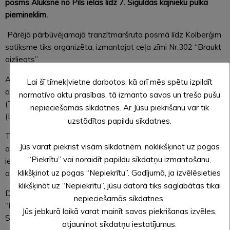
posms Alūksnē no Pils ielas līdz 7. Siguldas kājnieku pulka
piemineklim.
Pārējā pārbūvējamajā tranzītmaršruta posmā līdz Kolberģim
satiksme tiks organizēta, izmantojot ceļa zīmi Nr.302 “Braukt
aizliegts”.
Apbraucamais ceļš šajā laika posmā transportlīdzekļiem būs
Lai šī tīmekļvietne darbotos, kā arī mēs spētu izpildīt
organizēts pa autoceļiem P40 (Alūksne-Zaiceva), V400
normatīvo aktu prasības, tā izmanto savas un trešo pušu
(Taides-Matisene), V399 (Mālupe-Beja-Karitāni) un P41
nepieciešamās sīkdatnes. Ar Jūsu piekrišanu var tik
(Liepna-Alūksne).
uzstādītas papildu sīkdatnes.
Turpinoties Pleskavas ielas 1. kārtas būvdarbiem,
Jūs varat piekrist visām sīkdatnēm, noklikšķinot uz pogas
autovadītājiem būs jārēķinās ar to, ka līdzīgi satiksmes
“Piekrītu” vai noraidīt papildu sīkdatņu izmantošanu,
ierobežojumi var būt jūnijā arī ceļa seguma sagatavošanas un
klikšķinot uz pogas “Nepiekrītu”. Gadījumā, ja izvēlēsieties
asfalta ieklāšanas laikā. Par to precīzāka informācija sekos.
klikšķināt uz “Nepiekrītu”, jūsu datorā tiks saglabātas tikai
Darbus Pleskavas ielas 1. kārtā veic SIA “8 CBR” pēc SIA
nepieciešamās sīkdatnes.
“Projekts EAE” izstrādātā projekta, būvuzraudzību nodrošina
Jūs jebkurā laikā varat mainīt savas piekrišanas izvēles,
SIA “Būvuzraugi LV”.
atjauninot sīkdatņu iestatījumus.