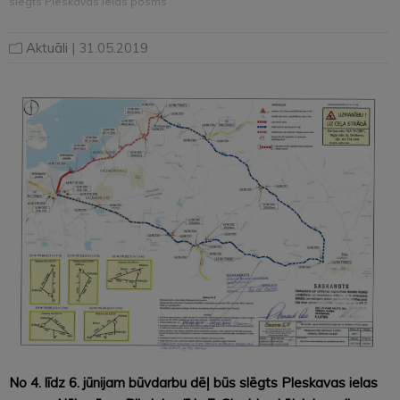
slēgts Pleskavas ielas posms
Aktuāli
| 31.05.2019
No 4. līdz 6. jūnijam būvdarbu dēļ būs slēgts Pleskavas ielas