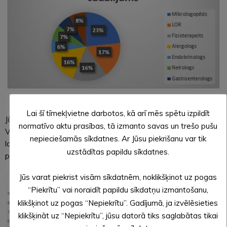
Lai šī tīmekļvietne darbotos, kā arī mēs spētu izpildīt
Jāatzīmē, ka kopš esam uzsākuši sadarbību ar Mobilā
normatīvo aktu prasības, tā izmanto savas un trešo pušu
Veselības aprūpes centra speciālistiem, 553 apmeklējumu
nepieciešamās sīkdatnes. Ar Jūsu piekrišanu var tik
laikā speciālisti snieguši daudzveidīgus ieteikumus, kas
uzstādītas papildu sīkdatnes.
palīdzējuši gan bērniem, gan ģimenēm.
Jūs varat piekrist visām sīkdatnēm, noklikšķinot uz pogas
“Piekrītu” vai noraidīt papildu sīkdatņu izmantošanu,
klikšķinot uz pogas “Nepiekrītu”. Gadījumā, ja izvēlēsieties
klikšķināt uz “Nepiekrītu”, jūsu datorā tiks saglabātas tikai