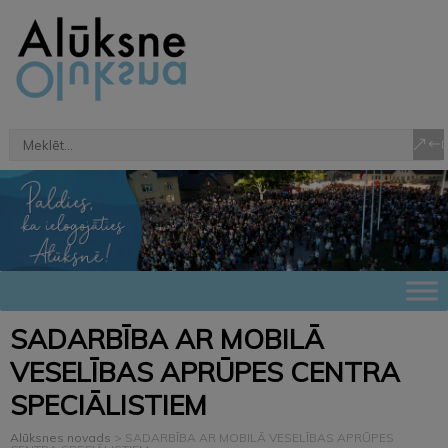
SADARBĪBA AR MOBILĀ
VESELĪBAS APRŪPES CENTRA
SPECIĀLISTIEM
Alūksnes novads
>
SADARBĪBA AR MOBILĀ VESELĪBAS APRŪPES