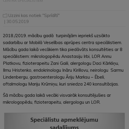
CENTRA SPECIĀLISTIEM
Uzzini kas notiek "Sprīdītī"
| 30.05.2019
2018./2019. mācību gadā turpinājām iepriekš uzsākto
sadarbību ar Mobilā Veselības aprūpes centra speciālistiem.
Mācību gada laikā vecākiem tika piedāvāts konsultēties ar 8
speciālistiem: mikrologopēdu Anastasiju Irbi, LOR Annu
Platkovu, fizioterapeitu Zani Gaili, alergologu Daci Kārkliņu,
Ilmu Hristenko, endokrinologu Ināru Kirillovu, neirologu Sarmu
Lindenbergu, gastroenterologu Āriju Marksu – Ēbeli,
oftalmologu Mariju Krūmiņu, kuri sniedza 240 konsultācijas.
Šā mācību gada laikā vecāki visvairāk konsultējušies ar
mikrologopēdu, fizioterapeitu, alergologu un LOR.