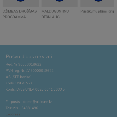
DŽIMBAS DROŠĪBAS
MALDUGUNTIŅU
Pasākumu plāns jūnijā
PROGRAMMA
BĒRNI AUG!
Pašvaldības rekvizīti
Reģ. Nr.90000018622
PVN reģ. Nr. LV 90000018622
AS „SEB banka”
Kods: UNLALV2X
Konts: LV58 UNLA 0025 0041 3033 5
E – pasts – dome@aluksne.lv
Tālrunis – 64381496
E-adrese