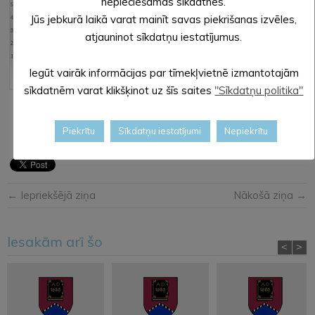
nepieciešamās sīkdatnes.
Jūs jebkurā laikā varat mainīt savas piekrišanas izvēles,
atjauninot sīkdatņu iestatījumus.
Iegūt vairāk informācijas par tīmekļvietnē izmantotajām
sīkdatnēm varat klikšķinot uz šīs saites
"Sīkdatņu politika"
Logopēdes: Sandra MIEZĪTE, Diāna NĀGELE
Piekrītu
Sīkdatņu iestatījumi
Nepiekrītu
← Iepriekšējā ziņa
Nākošā ziņa →
Iesakām arī šo
<
>