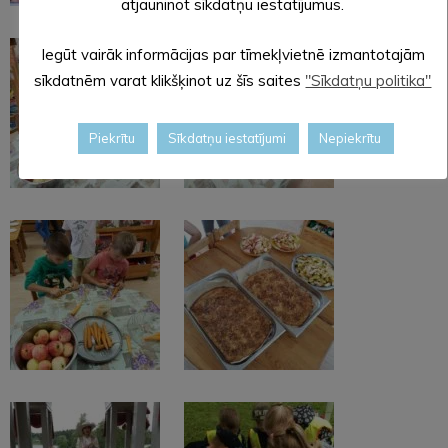
atjauninot sīkdatņu iestatījumus.
Iegūt vairāk informācijas par tīmekļvietnē izmantotajām
sīkdatnēm varat klikšķinot uz šīs saites
"Sīkdatņu politika"
Piekrītu
Sīkdatņu iestatījumi
Nepiekrītu