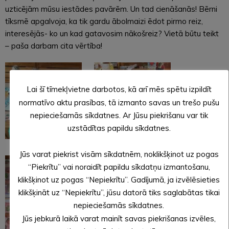
uzticējām mūsu iestādes pavārēm. Un tad cienāšanās! Bērni
tīksmē apgalvoja, ka tik gardu ābolmaizi ēdot pirmo reiz,
interesējās- ko un kad gatavosim nākošreiz? Vietā būtu teikt
– paša darbam cita vērtība!
Lai šī tīmekļvietne darbotos, kā arī mēs spētu izpildīt
normatīvo aktu prasības, tā izmanto savas un trešo pušu
nepieciešamās sīkdatnes. Ar Jūsu piekrišanu var tik
uzstādītas papildu sīkdatnes.
Jūs varat piekrist visām sīkdatnēm, noklikšķinot uz pogas
“Piekrītu” vai noraidīt papildu sīkdatņu izmantošanu,
klikšķinot uz pogas “Nepiekrītu”. Gadījumā, ja izvēlēsieties
klikšķināt uz “Nepiekrītu”, jūsu datorā tiks saglabātas tikai
nepieciešamās sīkdatnes.
Jūs jebkurā laikā varat mainīt savas piekrišanas izvēles,