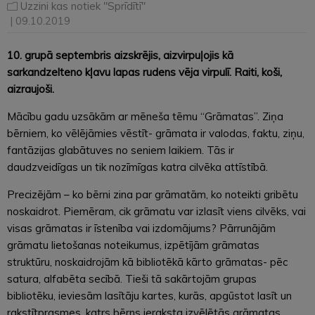
Uzzini kas notiek "Sprīdītī"
| 09.10.2019
10. grupā septembris aizskrējis, aizvirpuļojis kā
sarkandzelteno kļavu lapas rudens vēja virpulī. Raiti, koši,
aizraujoši.
Mācību gadu uzsākām ar mēneša tēmu “Grāmatas”. Ziņa
bērniem, ko vēlējāmies vēstīt- grāmata ir valodas, faktu, ziņu,
fantāzijas glabātuves no seniem laikiem. Tās ir
daudzveidīgas un tik nozīmīgas katra cilvēka attīstībā.
Precizējām – ko bērni zina par grāmatām, ko noteikti gribētu
noskaidrot. Piemēram, cik grāmatu var izlasīt viens cilvēks, vai
visas grāmatas ir īstenība vai izdomājums? Pārrunājām
grāmatu lietošanas noteikumus, izpētījām grāmatas
struktūru, noskaidrojām kā bibliotēkā kārto grāmatas- pēc
satura, alfabēta secībā. Tieši tā sakārtojām grupas
bibliotēku, ieviesām lasītāju kartes, kurās, apgūstot lasīt un
rakstītprasmes, katrs bērns ieraksta izvēlētās grāmatas