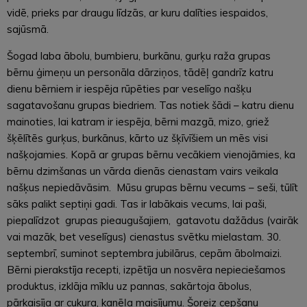
vidē, prieks par draugu līdzās, ar kuru dalīties iespaidos,
sajūsmā.
Šogad laba ābolu, bumbieru, burkānu, gurķu raža grupas
bērnu ģimeņu un personāla dārziņos, tādēļ gandrīz katru
dienu bērniem ir iespēja rūpēties par veselīgo našķu
sagatavošanu grupas biedriem. Tas notiek šādi – katru dienu
mainoties, lai katram ir iespēja, bērni mazgā, mizo, griež
šķēlītēs gurķus, burkānus, kārto uz šķīvīšiem un mēs visi
našķojamies. Kopā ar grupas bērnu vecākiem vienojāmies, ka
bērnu dzimšanas un vārda dienās cienastam vairs veikala
našķus nepiedāvāsim. Mūsu grupas bērnu vecums – seši, tūlīt
sāks palikt septiņi gadi. Tas ir labākais vecums, lai paši,
piepalīdzot grupas pieaugušajiem, gatavotu dažādus (vairāk
vai mazāk, bet veselīgus) cienastus svētku mielastam. 30.
septembrī, suminot septembra jubilārus, cepām ābolmaizi.
Bērni pierakstīja recepti, izpētīja un nosvēra nepieciešamos
produktus, izklāja mīklu uz pannas, sakārtoja ābolus,
pārkaisīja ar cukura, kanēļa maisījumu. Šoreiz cepšanu