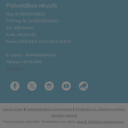
Pašvaldības rekvizīti
Reģ. Nr.90000018622
PVN reģ. Nr. LV 90000018622
AS „SEB banka”
Kods: UNLALV2X
Konts: LV58 UNLA 0025 0041 3033 5
E – pasts – dome@aluksne.lv
Tālrunis – 64381496
E-adrese
Lapas karte
|
Piekļūstamības paziņojums
|
Privātuma un sīkdatņu politika
tīmekļa vietnē
|
Pašreizējais stāvoklis: Piekrišana nav dota.
Mainīt sīkdatņu iestatījumus.