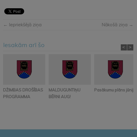
← Iepriekšējā ziņa
Nākošā ziņa →
Iesakām arī šo
<
>
DŽIMBAS DROŠĪBAS
MALDUGUNTIŅU
Pasākumu plāns jūnijā
PROGRAMMA
BĒRNI AUG!