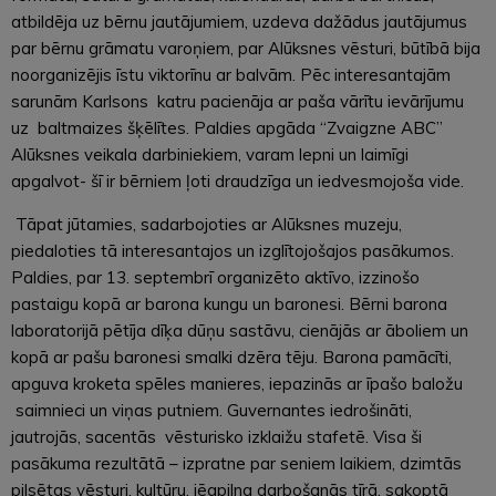
atbildēja uz bērnu jautājumiem, uzdeva dažādus jautājumus
par bērnu grāmatu varoņiem, par Alūksnes vēsturi, būtībā bija
noorganizējis īstu viktorīnu ar balvām. Pēc interesantajām
sarunām Karlsons katru pacienāja ar paša vārītu ievārījumu
uz baltmaizes šķēlītes. Paldies apgāda “Zvaigzne ABC”
Alūksnes veikala darbiniekiem, varam lepni un laimīgi
apgalvot- šī ir bērniem ļoti draudzīga un iedvesmojoša vide.
Tāpat jūtamies, sadarbojoties ar Alūksnes muzeju,
piedaloties tā interesantajos un izglītojošajos pasākumos.
Paldies, par 13. septembrī organizēto aktīvo, izzinošo
pastaigu kopā ar barona kungu un baronesi. Bērni barona
laboratorijā pētīja dīķa dūņu sastāvu, cienājās ar āboliem un
kopā ar pašu baronesi smalki dzēra tēju. Barona pamācīti,
apguva kroketa spēles manieres, iepazinās ar īpašo baložu
saimnieci un viņas putniem. Guvernantes iedrošināti,
jautrojās, sacentās vēsturisko izklaižu stafetē. Visa ši
pasākuma rezultātā – izpratne par seniem laikiem, dzimtās
pilsētas vēsturi, kultūru, jēgpilna darbošanās tīrā, sakoptā