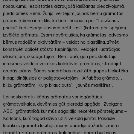
nosaukumu. Iesaistoties aizraujošā lasīšanas piedzīvojumā,
piedalāmies Bērnu žūrijā, vērtējam jaunās bērnu grāmatas,
grupas ikdienā ir mirklis, ko bērni nosauca par “Lasīšanas
prieku”, kad iespēja klusumā pētīt, lasīt (katram pēc spējām)
izvēlēto grāmatu. Esam novērojušas, ka grāmatas iedvesmo
bērnus radošām aktivitātēm – veidot no plastilīna, zīmēt,
konstruēt, aplicēt stāsta turpinājumu, veidojot ilustrācijas
izlasītajam, izsapņotajam. Bērni paši, gan pēc skolotāja
ierosmes veidoja vairākas kolektīvās grāmatas, strādājot
grupās, pāros. Šādas sadarbības rezultātā grupas bibliotēka
ir papildinājusies ar pašgatavotajām- “Alfabēta grāmatu”,
bilžu grāmatām “Kurp brauc auto”, “Jaunās manikīres”.
Lai noskaidrotu, kādas grāmatas var iegādāties
grāmatveikalos, devāmies gūt pieredzi apgāda “Zvaigzne
ABC” grāmatnīcā, kur mūs sagaidīja necerēts pārsteigums –
Karlsons, kurš tagad dzīvo uz šī veikala jumta. Pasaulē
labākais grāmatu lasītājs mums parādīja dažāda izmēra,
formāta, satura grāmatas, kalendārus, darba burtnīcas,