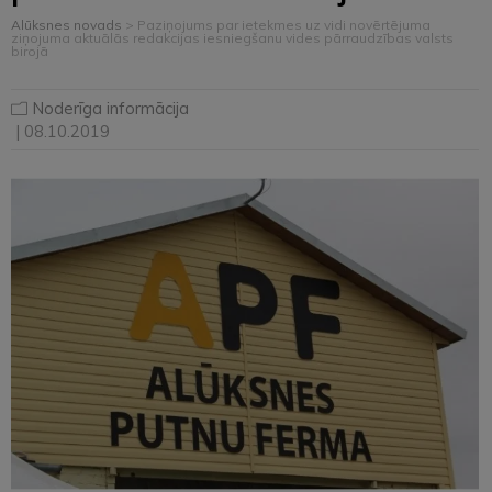
Alūksnes novads
>
Paziņojums par ietekmes uz vidi novērtējuma
ziņojuma aktuālās redakcijas iesniegšanu vides pārraudzības valsts
birojā
Noderīga informācija
| 08.10.2019