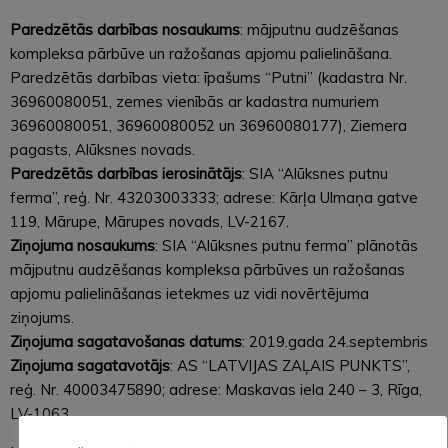
Paredzētās darbības nosaukums
: mājputnu audzēšanas
kompleksa pārbūve un ražošanas apjomu palielināšana.
Paredzētās darbības vieta: īpašums “Putni” (kadastra Nr.
36960080051, zemes vienībās ar kadastra numuriem
36960080051, 36960080052 un 36960080177), Ziemera
pagasts, Alūksnes novads.
Paredzētās darbības ierosinātājs
: SIA “Alūksnes putnu
ferma”, reģ. Nr. 43203003333; adrese: Kārļa Ulmaņa gatve
119, Mārupe, Mārupes novads, LV-2167.
Ziņojuma nosaukums
: SIA “Alūksnes putnu ferma” plānotās
mājputnu audzēšanas kompleksa pārbūves un ražošanas
apjomu palielināšanas ietekmes uz vidi novērtējuma
ziņojums.
Ziņojuma sagatavošanas datums
: 2019.gada 24.septembris
Ziņojuma sagatavotājs
: AS “LATVIJAS ZAĻAIS PUNKTS”,
reģ. Nr. 40003475890; adrese: Maskavas iela 240 – 3, Rīga,
LV-1063.