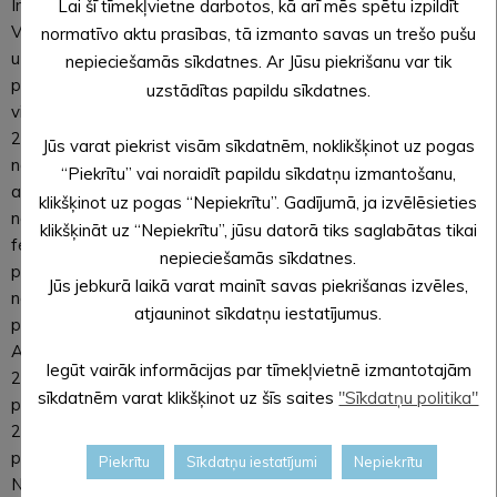
Informācija par ietekmes uz vidi novērtējuma procedūru:
Lai šī tīmekļvietne darbotos, kā arī mēs spētu izpildīt
Vides pārraudzības valsts biroja Lēmums Nr.45 par ietekmes
normatīvo aktu prasības, tā izmanto savas un trešo pušu
uz vidi novērtējuma procedūru. Ietekmes uz vidi novērtējuma
nepieciešamās sīkdatnes. Ar Jūsu piekrišanu var tik
programma izsniegta 2017.gada 15.decembrī. Ietekmes uz
uzstādītas papildu sīkdatnes.
vidi novērtējuma ziņojums tika sagatavots 2018.gada
27.aprīlī, un no 2018.gada 3.maija līdz 2018.gada 3.jūnijam
Jūs varat piekrist visām sīkdatnēm, noklikšķinot uz pogas
notika ietekmes uz vidi novērtējuma ziņojuma sabiedriskā
“Piekrītu” vai noraidīt papildu sīkdatņu izmantošanu,
apspriešana. Ziņojuma sabiedriskās apspriešanas sanāksme
klikšķinot uz pogas “Nepiekrītu”. Gadījumā, ja izvēlēsieties
notika 2018.gada 17.maijā plkst. 11:00 SIA “Alūksnes putnu
klikšķināt uz “Nepiekrītu”, jūsu datorā tiks saglabātas tikai
ferma” administrācijas ēkas telpās “Putnos”, Ziemera
nepieciešamās sīkdatnes.
pagastā, Alūksnes novadā. Aktualizēts ietekmes uz vidi
Jūs jebkurā laikā varat mainīt savas piekrišanas izvēles,
novērtējuma ziņojums pēc sabiedriskās apspriešanas Vides
atjauninot sīkdatņu iestatījumus.
pārraudzības valsts birojā iesniegts 2018.gada 29.jūnijā.
Atbilstoši saņemtajai Vides pārraudzības valsts biroja
Iegūt vairāk informācijas par tīmekļvietnē izmantotajām
2018.gada 10.augusta vēstulei Nr.5-01/781 ziņojums tika
sīkdatnēm varat klikšķinot uz šīs saites
"Sīkdatņu politika"
precizēts un Vides pārraudzības valsts birojā iesniegts
2018.gada 6.decembrī, un atbilstoši saņemtajai Vides
pārraudzības valsts biroja 2019.gada 17.janvāra vēstulei
Piekrītu
Sīkdatņu iestatījumi
Nepiekrītu
Nr.5-01/47, Vides pārraudzības valsts birojā iesniegts