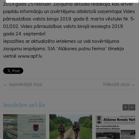
2019.gada 25.februārī. Ziņojuma aktuālā redakcija, kas ietver
papildu informāciju un izvērtējumu atbilstoši saņemtajai Vides
pārraudzības valsts biroja 2019. gada 8. marta vēstulei Nr. 5-
01/202, Vides pārraudzības valsts birojā iesniegta 2019.
gada 24. septembrī.
Iepazīties ar aktualizēto ietekmes uz vidi novērtējuma
ziņojumu iespējams: SIA “Alūksnes putnu ferma” tīmekļa
vietnē www.apf.lv.
← Iepriekšējā ziņa
Nākošā ziņa →
Iesakām arī šo
<
>