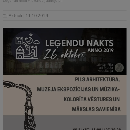
Leģendu nakti Alūksnes Jaunajā pilī
Aktuāli
| 11.10.2019