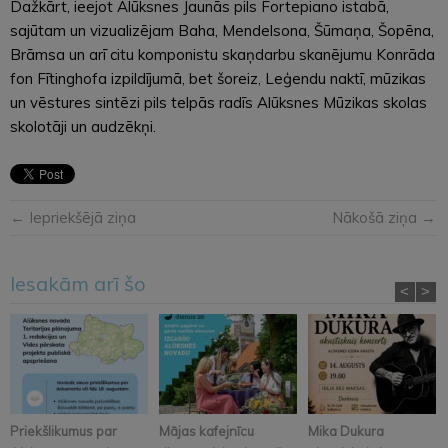
Dažkārt, ieejot Alūksnes Jaunās pils Fortepiano istabā,
sajūtam un vizualizējam Baha, Mendelsona, Šūmaņa, Šopēna,
Brāmsa un arī citu komponistu skaņdarbu skanējumu Konrāda
fon Fītinghofa izpildījumā, bet šoreiz, Leģendu naktī, mūzikas
un vēstures sintēzi pils telpās radīs Alūksnes Mūzikas skolas
skolotāji un audzēkņi.
← Iepriekšējā ziņa
Nākošā ziņa →
Iesakām arī šo
<
>
Priekšlikumus par
Mājas kafejnīcu
Mika Dukura