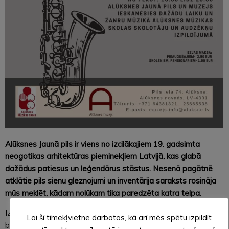
Alūksnes Jaunā pils ir viens no izcilākajiem 19. gadsimta
neogotikas arhitektūras pieminekļiem Latvijā, kas glabā
dažādus patiesus un leģendārus stāstus. Nesenā pagātnē
atklātie pils sienu gleznojumi un inventārija saraksts rosināja
mūs meklēt, kādam nolūkam tika paredzēta katra telpa.
Izrādās, ka Alūksnes Jaunajā pilī ir bijusi ērģeļu, balkona,
Lai šī tīmekļvietne darbotos, kā arī mēs spētu izpildīt
biljarda istaba, bibliotēka, svinību zāle un citas greznas