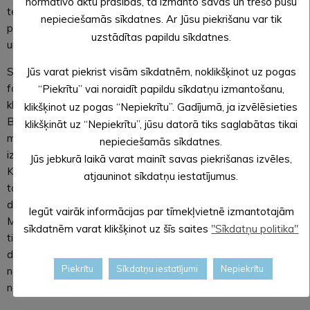
normatīvo aktu prasības, tā izmanto savas un trešo pušu
telpas, bet šajā Leģendu naktī, 26. oktobrī, vēlamies
nepieciešamās sīkdatnes. Ar Jūsu piekrišanu var tik
pastāstīt par Fortepiano istabu, kurā bijis bagātīgs interjers
uzstādītas papildu sīkdatnes.
un notikuši izsmalcināti mūzikas vakari.
Savulaik Alūksnes Jaunajā pilī ir viesojies īpašnieka Arnolda
Jūs varat piekrist visām sīkdatnēm, noklikšķinot uz pogas
fon Fītinghofa jaunākais brālis Konrāds, kurš apguvis
“Piekrītu” vai noraidīt papildu sīkdatņu izmantošanu,
klavierspēli pie slavenā klavieru skolotāja Oskara Raifa
klikšķinot uz pogas “Nepiekrītu”. Gadījumā, ja izvēlēsieties
Berlīnē. Jau bērnībā Konrāds kopā ar saviem brāļiem vecāku
klikšķināt uz “Nepiekrītu”, jūsu datorā tiks saglabātas tikai
muižā Mazsalacā (Salisburg) uz divām grandiozām klavierēm
nepieciešamās sīkdatnes.
izpildīja Bēthovena un Brāmsa simfonijas. Vēlākos gados
Jūs jebkurā laikā varat mainīt savas piekrišanas izvēles,
Konrāds muzicējis gan Šveices, gan Vācijas koncertzālēs,
atjauninot sīkdatņu iestatījumus.
taču, sava pārāk kautrīgā un pret stresu nenoturīgā rakstura
dēļ, labprātāk sniedza privātus koncertus savās mājās.
Iegūt vairāk informācijas par tīmekļvietnē izmantotajām
Mākslinieku un filozofu aprindās viņa muzicēšanas prasme
sīkdatnēm varat klikšķinot uz šīs saites
"Sīkdatņu politika"
tika novērtēta kā izcila. Daudzi zināja par viņa cēlo un
dvēselisko klavierspēli, kas klausītājus pacēla spārnos, bet
Piekrītu
Sīkdatņu iestatījumi
Nepiekrītu
neviens tonis no viņa pieskāriena taustiņiem tā arī nekad
netika ierakstīts.