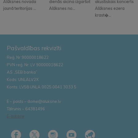
Alūksnes novada
dienās aicina izgaršot
akustiskais koncerts
jaunā teritorijas ...
Alūksnes no...
Alūksnes ezera
krast�...
Pašvaldības rekvizīti
Reģ. Nr.90000018622
PVN reģ. Nr. LV 90000018622
AS „SEB banka”
Kods: UNLALV2X
Konts: LV58 UNLA 0025 0041 3033 5
E – pasts – dome@aluksne.lv
Tālrunis – 64381496
E-adrese