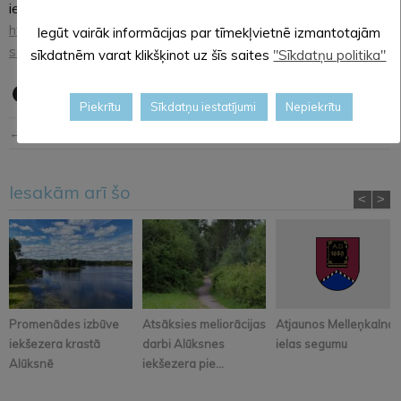
iepazīties šeit:
https://aluksne.lv/index.php/pasvaldiba/starpinstitucionala-
Iegūt vairāk informācijas par tīmekļvietnē izmantotajām
sadarbibas-grupa/
sīkdatnēm varat klikšķinot uz šīs saites
"Sīkdatņu politika"
Piekrītu
Sīkdatņu iestatījumi
Nepiekrītu
← Iepriekšējā ziņa
Nākošā ziņa →
Iesakām arī šo
<
>
Promenādes izbūve
Atsāksies meliorācijas
Atjaunos Melleņkalna
iekšezera krastā
darbi Alūksnes
ielas segumu
Alūksnē
iekšezera pie...