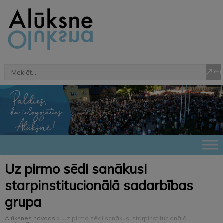
Uz pirmo sēdi sanākusi
starpinstitucionālā sadarbības
grupa
Alūksnes novads
>
Uz pirmo sēdi sanākusi starpinstitucionālā