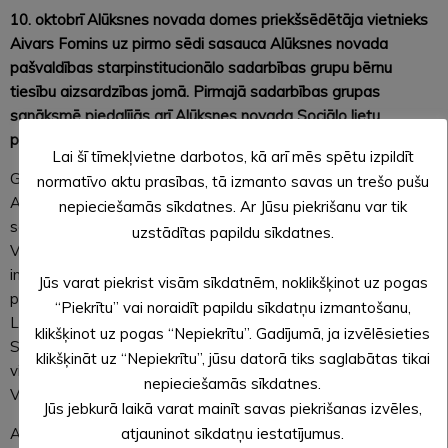
10. oktobrī Alūksnes novada domes priekšsēdētāja vietnieks
Aivars Fomins uz pirmo sēdi sasauca Alūksnes novada
pašvaldības starpinstitucionālo sadarbības grupu bērnu
tiesību aizsardzības jomā. Pirmajā sadarbības grupas
sanāksmē piedalījās arī Alūksnes novada Sociālo lietu
pārvaldes vadītājs Arturs Upīts.
Lai šī tīmekļvietne darbotos, kā arī mēs spētu izpildīt
Grupas sastāvu un nolikumu apstiprināja 26. septembra
normatīvo aktu prasības, tā izmanto savas un trešo pušu
Alūksnes novada domes sēdē. Starpinstitucionālās grupas
nepieciešamās sīkdatnes. Ar Jūsu piekrišanu var tik
sastāvā ir Alūksnes novada bāriņtiesas priekšsēdētāja Gunta
uzstādītas papildu sīkdatnes.
Vanaga, Alūksnes novada pašvaldības policijas vecākais
inspektors Gints Teterovskis, Alūksnes novada Sociālo lietu
Jūs varat piekrist visām sīkdatnēm, noklikšķinot uz pogas
pārvaldes Sociālo pakalpojumu nodaļas vadītāja Ludmila
“Piekrītu” vai noraidīt papildu sīkdatņu izmantošanu,
Logina un Alūksnes novada Izglītības pārvaldes metodiķe
klikšķinot uz pogas “Nepiekrītu”. Gadījumā, ja izvēlēsieties
Silva Zariņa. Pirmajā sanāksmē no sadarbības grupas locekļu
klikšķināt uz “Nepiekrītu”, jūsu datorā tiks saglabātas tikai
vidus ievēlēta Ludmila Logina, par vadītājas vietnieci – Gunta
nepieciešamās sīkdatnes.
Vanaga. Sadarbības grupas locekļi
Jūs jebkurā laikā varat mainīt savas piekrišanas izvēles,
Ar starpinstitucionālās sadarbības grupas nolikumu var
atjauninot sīkdatņu iestatījumus.