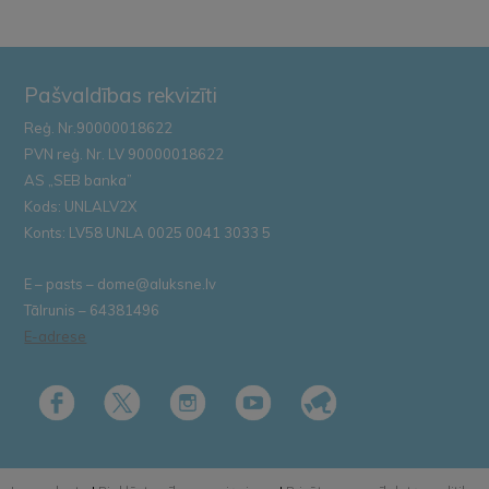
Pašvaldības rekvizīti
Reģ. Nr.90000018622
PVN reģ. Nr. LV 90000018622
AS „SEB banka”
Kods: UNLALV2X
Konts: LV58 UNLA 0025 0041 3033 5
E – pasts – dome@aluksne.lv
Tālrunis – 64381496
E-adrese