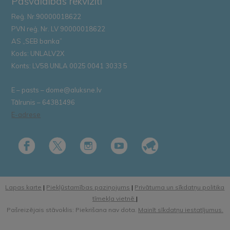
Pašvaldības rekvizīti
Reģ. Nr.90000018622
PVN reģ. Nr. LV 90000018622
AS „SEB banka”
Kods: UNLALV2X
Konts: LV58 UNLA 0025 0041 3033 5
E – pasts – dome@aluksne.lv
Tālrunis – 64381496
E-adrese
Lapas karte
|
Piekļūstamības paziņojums
|
Privātuma un sīkdatņu politika
tīmekļa vietnē
|
Pašreizējais stāvoklis: Piekrišana nav dota.
Mainīt sīkdatņu iestatījumus.