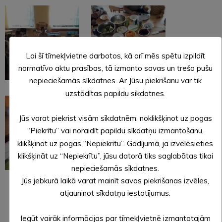
Lai šī tīmekļvietne darbotos, kā arī mēs spētu izpildīt
normatīvo aktu prasības, tā izmanto savas un trešo pušu
nepieciešamās sīkdatnes. Ar Jūsu piekrišanu var tik
uzstādītas papildu sīkdatnes.
Jūs varat piekrist visām sīkdatnēm, noklikšķinot uz pogas
“Piekrītu” vai noraidīt papildu sīkdatņu izmantošanu,
klikšķinot uz pogas “Nepiekrītu”. Gadījumā, ja izvēlēsieties
klikšķināt uz “Nepiekrītu”, jūsu datorā tiks saglabātas tikai
nepieciešamās sīkdatnes.
Jūs jebkurā laikā varat mainīt savas piekrišanas izvēles,
atjauninot sīkdatņu iestatījumus.
Sagatavoja 2.grupas skolotājas Guntra ŪDRE, Gunta
BOJĀRE
Iegūt vairāk informācijas par tīmekļvietnē izmantotajām