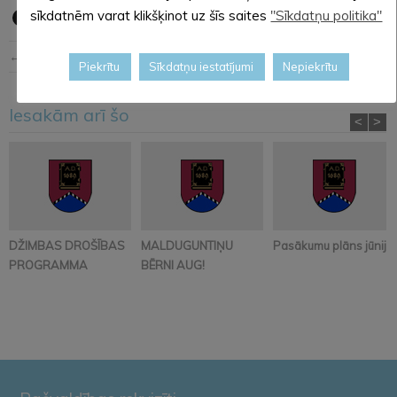
sīkdatnēm varat klikšķinot uz šīs saites
"Sīkdatņu politika"
← Iepriekšējā ziņa
Nākošā ziņa →
Piekrītu
Sīkdatņu iestatījumi
Nepiekrītu
Iesakām arī šo
<
>
DŽIMBAS DROŠĪBAS
MALDUGUNTIŅU
Pasākumu plāns jūnijā
PROGRAMMA
BĒRNI AUG!