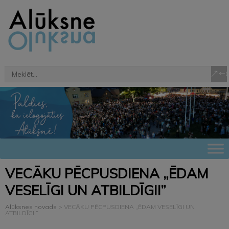
VECĀKU PĒCPUSDIENA „ĒDAM
VESELĪGI UN ATBILDĪGI!”
Alūksnes novads
>
VECĀKU PĒCPUSDIENA „ĒDAM VESELĪGI UN
ATBILDĪGI!”