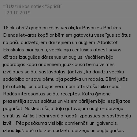
Uzzini kas notiek "Sprīdītī"
| 29.10.2019
16.oktobrī 2.grupā pulcējās vecāki, lai Pasaules Pārtikas
Dienas ietvaros kopā ar bērniem gatavotu veselīgus salātus
no pašu audzētajiem dārzeņiem un augļiem. Atbalstot
Ekoskolas aicinājumu, vecāki bija centušies atnest savos
dārzos izaugušos dārzeņus un augļus. Vecākiem bija
jādarbojas kopā ar bērniem, jāuzklausa bērnu vēlmes,
izvēloties salātu sastāvdaļas. Jāatzīst, ka daudzu vecāku
sadarbība ar savu bērnu bija pozitīva un radoša. Bērni jutās
ļoti atbildīgi un darbojās vecumam atbilstošu laika sprīdi.
Radās interesantas salātu receptes. Katra ģimene
prezentēja savus salātus un visiem pārējiem bija iespēja tos
pagaršot. Noslēdzošajā daļā gatavojām augļu – dārzeņu
smūtijus. Arī šeit bērni varēja radoši izpausties ar sastāvdaļu
izvēli. Pēc pasākuma visi bija apmierināti un, galvenais,
izbaudījuši pašu dārzos audzēto dārzeņu un augļu garšas.