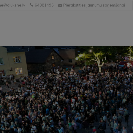
e@aluksne.lv
64381496
Pierakstīties jaunumu saņemšanai