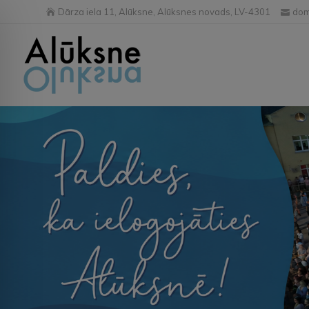
Dārza iela 11, Alūksne, Alūksnes novads, LV-4301
dom