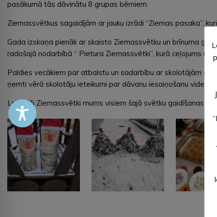
pasākumā tās dāvinātu 8 grupas bērniem.
Ziemassvētkus sagaidījām ar jauku izrādi “Ziemas pasaka”, kurā
Gada izskaņa pienāk ar skaisto Ziemassvētku un brīnuma gaidīš
L
radošajā nodarbībā “ Pietura Ziemassvētki”, kurā ceļojums uz s
p
Paldies vecākiem par atbalstu un sadarbību ar skolotājām šajā
ņemti vērā skolotāju ieteikumi par dāvanu iesaiņošanu videi dr
Lai gaiši Ziemassvētki mums visiem šajā svētku gaidīšanas laik
“