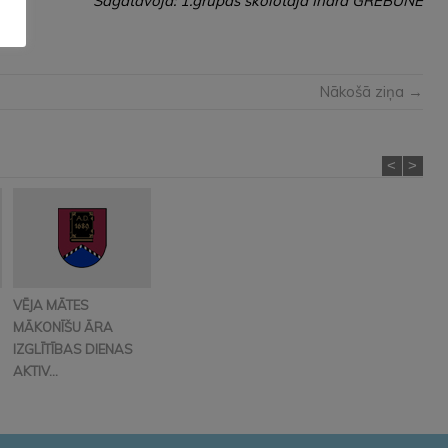
Sagatavoja: 1.grupas skolotāja Ināra GREBŪNE
Nākošā ziņa →
<
>
VĒJA MĀTES
MĀKONĪŠU ĀRA
IZGLĪTĪBAS DIENAS
AKTIV...