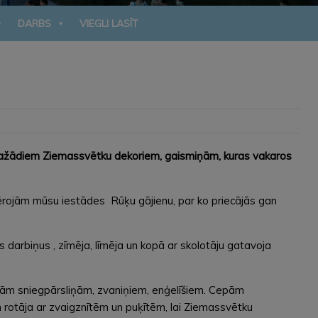
DARBS
VIEGLI LASĪT
 ar dažādiem Ziemassvētku dekoriem, gaismiņām, kuras vakaros
vērojām mūsu iestādes Rūķu gājienu, par ko priecājās gan
s darbiņus , zīmēja, līmēja un kopā ar skolotāju gatavoja
altām sniegpārsliņām, zvaniņiem, enģelīšiem. Cepām
am rotāja ar zvaigznītēm un puķītēm, lai Ziemassvētku