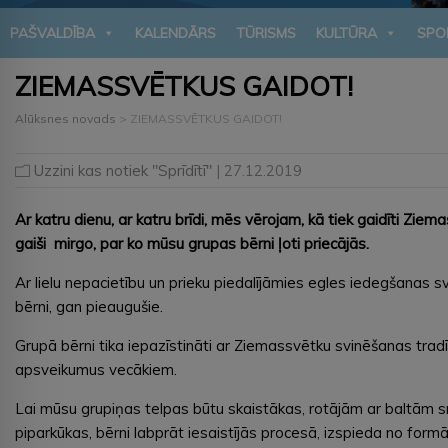
PAŠVALDĪBA
KALENDĀRS
TŪRISMS
KULTŪRA
SPO
ZIEMASSVĒTKUS GAIDOT!
Alūksnes novads
>
ZIEMASSVĒTKUS GAIDOT!
Uzzini kas notiek "Sprīdītī"
| 27.12.2019
Ar katru dienu, ar katru brīdi, mēs vērojam, kā tiek gaidīti Z
gaiši mirgo, par ko mūsu grupas bērni ļoti priecājās.
Ar lielu nepacietību un prieku piedalījāmies egles iedegšanas
bērni, gan pieaugušie.
Grupā bērni tika iepazīstināti ar Ziemassvētku svinēšanas tradī
apsveikumus vecākiem.
Lai mūsu grupiņas telpas būtu skaistākas, rotājām ar baltām sn
piparkūkas, bērni labprāt iesaistījās procesā, izspieda no form