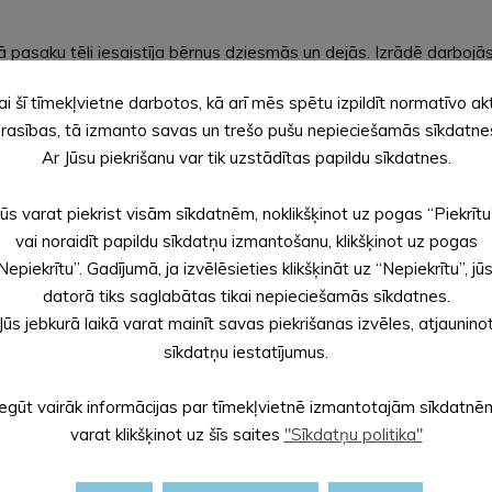
 pasaku tēli iesaistīja bērnus dziesmās un dejās. Izrādē darbojās
anas laiku. Tāpēc svētku sajūtu smelties mēs aicinājām vecākus 
ai šī tīmekļvietne darbotos, kā arī mēs spētu izpildīt normatīvo ak
vētkiem notika ar radošām darbnīcām un jautrām rotaļām, kuras va
rasības, tā izmanto savas un trešo pušu nepieciešamās sīkdatne
Ar Jūsu piekrišanu var tik uzstādītas papildu sīkdatnes.
 Ziemassvētku gaidīšanas laikā, piedaloties Labdarības akcijā :“
audzīgā veidā.
Jūs varat piekrist visām sīkdatnēm, noklikšķinot uz pogas “Piekrītu
ā!
vai noraidīt papildu sīkdatņu izmantošanu, klikšķinot uz pogas
Nepiekrītu”. Gadījumā, ja izvēlēsieties klikšķināt uz “Nepiekrītu”, jū
datorā tiks saglabātas tikai nepieciešamās sīkdatnes.
Jūs jebkurā laikā varat mainīt savas piekrišanas izvēles, atjaunino
sīkdatņu iestatījumus.
Iegūt vairāk informācijas par tīmekļvietnē izmantotajām sīkdatnē
varat klikšķinot uz šīs saites
"Sīkdatņu politika"