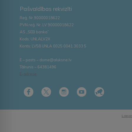
Pašvaldības rekvizīti
Reģ. Nr.90000018622
PVN reģ. Nr. LV 90000018622
AS „SEB banka”
Kods: UNLALV2X
Konts: LV58 UNLA 0025 0041 3033 5
E – pasts – dome@aluksne.lv
Tālrunis – 64381496
E-adrese
Lapas