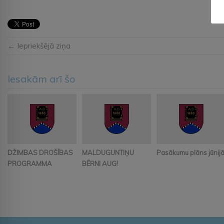
← Iepriekšējā ziņa
Iesakām arī šo
DŽIMBAS DROŠĪBAS
MALDUGUNTIŅU
Pasākumu plāns jūnij
PROGRAMMA
BĒRNI AUG!