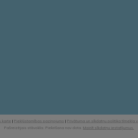
 karte
|
Piekļūstamības paziņojums
|
Privātuma un sīkdatņu politika tīmekļa 
Pašreizējais stāvoklis: Piekrišana nav dota.
Mainīt sīkdatņu iestatījumus.