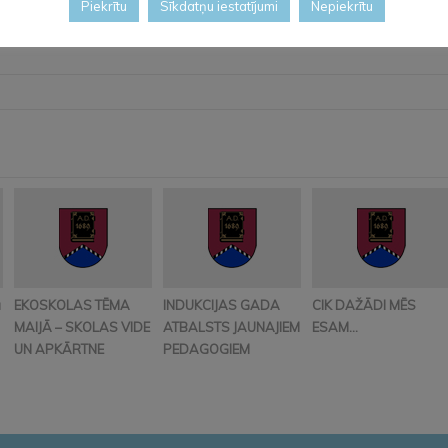
Piekrītu
Sīkdatņu iestatījumi
Nepiekrītu
ā
EKOSKOLAS TĒMA
INDUKCIJAS GADA
CIK DAŽĀDI MĒS
MAIJĀ – SKOLAS VIDE
ATBALSTS JAUNAJIEM
ESAM…
UN APKĀRTNE
PEDAGOGIEM