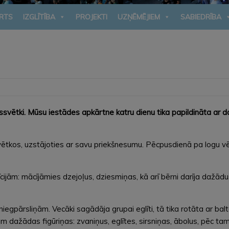
RTS
IZGLĪTĪBA
PROJEKTI
UZŅĒMĒJIEM
SABIEDRĪBA
iemassvētki. Mūsu iestādes apkārtne katru dienu tika papildināta
 svētkos, uzstājoties ar savu priekšnesumu. Pēcpusdienā pa logu 
cijām: mācījāmies dzejoļus, dziesmiņas, kā arī bērni darīja dažādu
iegpārsliņām. Vecāki sagādāja grupai eglīti, tā tika rotāta ar b
ām dažādas figūriņas: zvaniņus, eglītes, sirsniņas, ābolus, pēc t