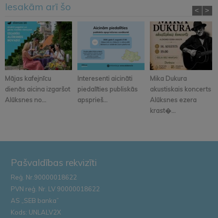
Iesakām arī šo
<
>
Mājas kafejnīcu
Interesenti aicināti
Mika Dukura
dienās aicina izgaršot
piedalīties publiskās
akustiskais koncerts
Alūksnes no...
apsprieš...
Alūksnes ezera
krast�...
Pašvaldības rekvizīti
Reģ. Nr.90000018622
PVN reģ. Nr. LV 90000018622
AS „SEB banka”
Kods: UNLALV2X