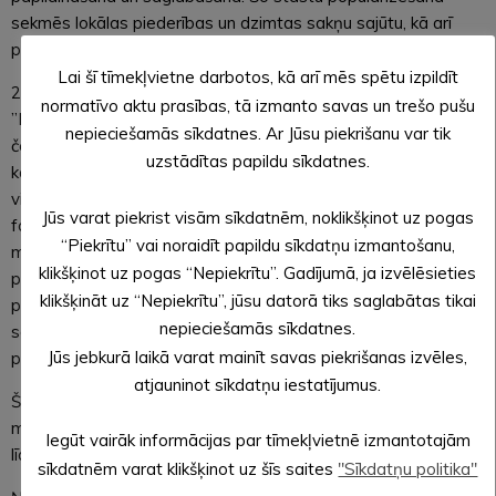
sekmēs lokālas piederības un dzimtas sakņu sajūtu, kā arī
papildinās pētniecības materiālu par Latvijas pilsētu apbūvi.
Lai šī tīmekļvietne darbotos, kā arī mēs spētu izpildīt
2016. gadā Alūksnes muzejs sadarbībā ar laikrakstu
normatīvo aktu prasības, tā izmanto savas un trešo pušu
”Malienas Ziņas” aizsāka rubriku ”Agrāk un tagad”. Gandrīz
nepieciešamās sīkdatnes. Ar Jūsu piekrišanu var tik
četru gadu garumā reizi nedēļā lasītāji varēja iepazīties ar
uzstādītas papildu sīkdatnes.
kādu no Alūksnes ēkas, ielas vai objekta stāstiem, uzzināt šīs
vietas vēsturi un salīdzināt to pirmās brīvvalsts un mūsdienu
Jūs varat piekrist visām sīkdatnēm, noklikšķinot uz pogas
fotogrāfijās. Šobrīd rubrika tiek popularizēta arī muzeja
“Piekrītu” vai noraidīt papildu sīkdatņu izmantošanu,
mājaslapā un sociālajās vietnēs. Pateicoties regulārajām
klikšķinot uz pogas “Nepiekrītu”. Gadījumā, ja izvēlēsieties
publikācijām un lasītāju interesei, katrs Alūksnes ēkas stāsts
klikšķināt uz “Nepiekrītu”, jūsu datorā tiks saglabātas tikai
piedzīvo sava veida atdzimšanu un arī cenzūru- no lasītājiem
nepieciešamās sīkdatnes.
saņemam gan stāstu papildinājumus, gan arī labojumus un
Jūs jebkurā laikā varat mainīt savas piekrišanas izvēles,
precizējumus.
atjauninot sīkdatņu iestatījumus.
Šobrīd Alūksnes ēku stāsti kļuvuši par populārāko un lasītāko
muzeja rubriku. Lasītāju komentāros tie ir rosinājuši emocijas,
Iegūt vairāk informācijas par tīmekļvietnē izmantotajām
līdzpārdzīvojumus un kļuvuši par sirdsstāstiem.
sīkdatnēm varat klikšķinot uz šīs saites
"Sīkdatņu politika"