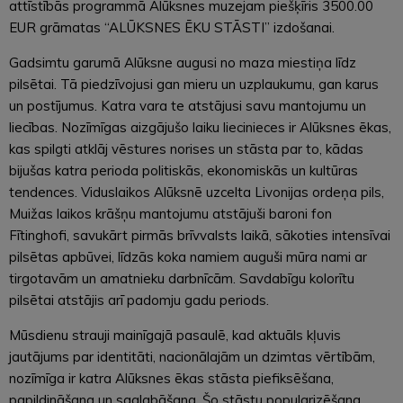
attīstībās programmā Alūksnes muzejam piešķīris 3500.00
EUR grāmatas “ALŪKSNES ĒKU STĀSTI” izdošanai.
Gadsimtu garumā Alūksne augusi no maza miestiņa līdz
pilsētai. Tā piedzīvojusi gan mieru un uzplaukumu, gan karus
un postījumus. Katra vara te atstājusi savu mantojumu un
liecības. Nozīmīgas aizgājušo laiku liecinieces ir Alūksnes ēkas,
kas spilgti atklāj vēstures norises un stāsta par to, kādas
bijušas katra perioda politiskās, ekonomiskās un kultūras
tendences. Viduslaikos Alūksnē uzcelta Livonijas ordeņa pils,
Muižas laikos krāšņu mantojumu atstājuši baroni fon
Fītinghofi, savukārt pirmās brīvvalsts laikā, sākoties intensīvai
pilsētas apbūvei, līdzās koka namiem auguši mūra nami ar
tirgotavām un amatnieku darbnīcām. Savdabīgu kolorītu
pilsētai atstājis arī padomju gadu periods.
Mūsdienu strauji mainīgajā pasaulē, kad aktuāls kļuvis
jautājums par identitāti, nacionālajām un dzimtas vērtībām,
nozīmīga ir katra Alūksnes ēkas stāsta piefiksēšana,
papildināšana un saglabāšana. Šo stāstu popularizēšana