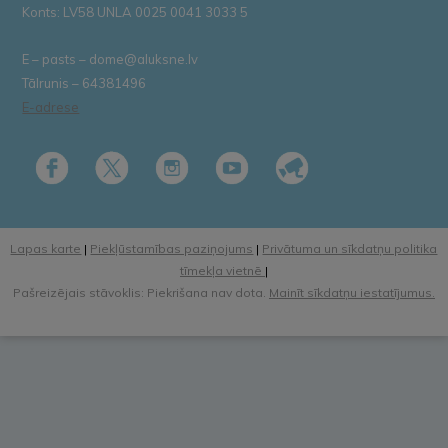
Konts: LV58 UNLA 0025 0041 3033 5
E – pasts – dome@aluksne.lv
Tālrunis – 64381496
E-adrese
Lapas karte
|
Piekļūstamības paziņojums
|
Privātuma un sīkdatņu politika
tīmekļa vietnē
|
Pašreizējais stāvoklis: Piekrišana nav dota.
Mainīt sīkdatņu iestatījumus.