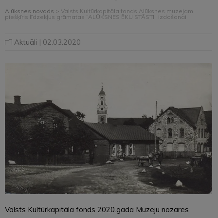
Alūksnes novads
>
Valsts Kultūrkapitāla fonds Alūksnes muzejam
piešķīris līdzekļus grāmatas “ALŪKSNES ĒKU STĀSTI” izdošanai
Aktuāli
| 02.03.2020
Valsts Kultūrkapitāla fonds 2020.gada Muzeju nozares