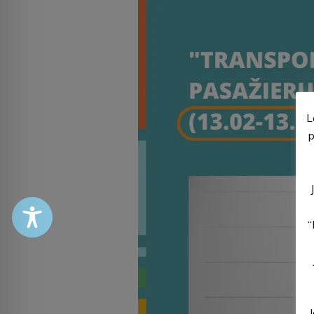
L
p
“