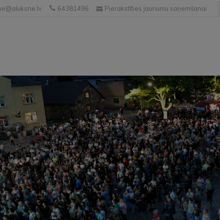
e@aluksne.lv
64381496
Pierakstīties jaunumu saņemšanai