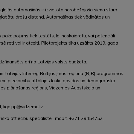
glajās automašīnās ir izvietota norobežojoša siena starp
aglabātu drošu distanci. Automašīnas tiek vēdinātas un
pakalpojums tiek testēts, lai noskaidrotu, vai potenciāli
ē reti vai ir atcelti. Pilotprojekts tika uzsākts 2019. gada
zfinansēts arī no Latvijas valsts budžeta.
n Latvijas Interreg Baltijas jūras reģiona (BJR) programmas
jumu pieejamību attālajos lauku apvidos un demogrāfisko
emes plānošanas reģions, Vidzemes Augstskola un
, liga.pp@vidzeme.lv.
isko attiecību speciāliste, mob.t. +371 29454752,