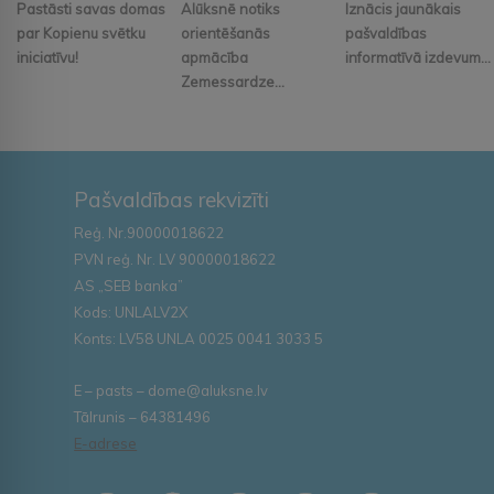
Pastāsti savas domas
Alūksnē notiks
Iznācis jaunākais
par Kopienu svētku
orientēšanās
pašvaldības
iniciatīvu!
apmācība
informatīvā izdevum...
Zemessardze...
Pašvaldības rekvizīti
Reģ. Nr.90000018622
PVN reģ. Nr. LV 90000018622
AS „SEB banka”
Kods: UNLALV2X
Konts: LV58 UNLA 0025 0041 3033 5
E – pasts – dome@aluksne.lv
Tālrunis – 64381496
E-adrese