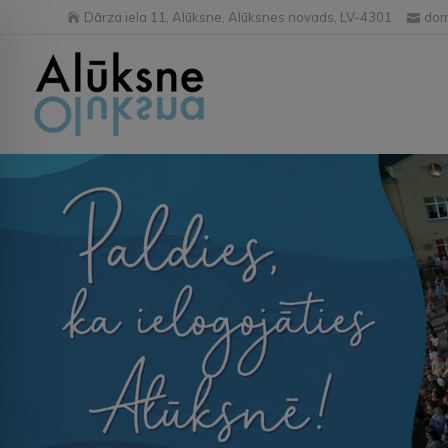
Dārza iela 11, Alūksne, Alūksnes novads, LV-4301
dom