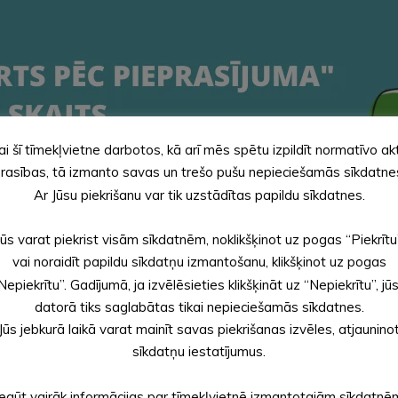
ai šī tīmekļvietne darbotos, kā arī mēs spētu izpildīt normatīvo ak
rasības, tā izmanto savas un trešo pušu nepieciešamās sīkdatne
Ar Jūsu piekrišanu var tik uzstādītas papildu sīkdatnes.
Jūs varat piekrist visām sīkdatnēm, noklikšķinot uz pogas “Piekrītu
vai noraidīt papildu sīkdatņu izmantošanu, klikšķinot uz pogas
Nepiekrītu”. Gadījumā, ja izvēlēsieties klikšķināt uz “Nepiekrītu”, jū
datorā tiks saglabātas tikai nepieciešamās sīkdatnes.
Jūs jebkurā laikā varat mainīt savas piekrišanas izvēles, atjaunino
sīkdatņu iestatījumus.
Iegūt vairāk informācijas par tīmekļvietnē izmantotajām sīkdatnē