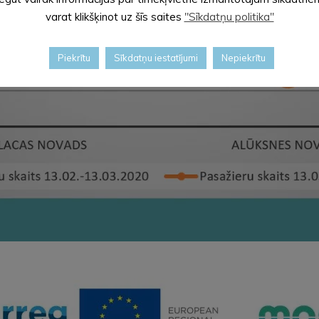
varat klikšķinot uz šīs saites
"Sīkdatņu politika"
Piekrītu
Sīkdatņu iestatījumi
Nepiekrītu