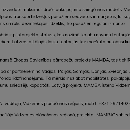
r izveidots maksimāli drošs pakalpojuma sniegšanas modelis. Vie
tilpības transportlīdzekļos pasažieru sēdvietas ir marķētas, lai s
 arī roku dezinfekcijas līdzeklis, ko pasažieri regulāri izmanto.
 ir pilotprojekta statuss, kas nozīmē, ka abu novadu teritorijās 
em Latvijas attālajās lauku teritorijās, kur maršruta autobusi kurs
nansē Eiropas Savienības pārrobežu projekts MAMBA, tas tiek līd
r partneriem no Vācijas, Polijas, Somijas, Dānijas, Zviedrijas u
fonda līdzfinansējumu. Tā mērķis ir uzlabot mobilitātes pakalpo
ojumu sniedzēju kapacitāti. Latvijā projektu MAMBA īsteno Vidz
A” vadītāja, Vidzemes plānošanas reģions, mob.t. +371 29214024
 vadītāja Vidzemes plānošanas reģionā, projekta “MAMBA” sabiedr