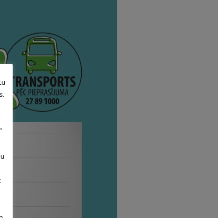
tu
s.
”
su
t
m