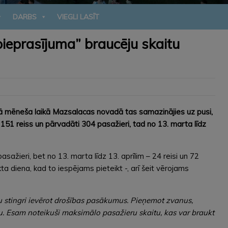
DARBS
VIEGLI LASĪT
 pieprasījuma” braucēju skaitu
dējā mēneša laikā Mazsalacas novadā tas samazinājies uz pusi,
151 reiss un pārvadāti 304 pasažieri, tad no 13. marta līdz
sažieri, bet no 13. marta līdz 13. aprīlim – 24 reisi un 72
ta diena, kad to iespējams pieteikt -, arī šeit vērojams
u stingri ievērot drošības pasākumus. Pieņemot zvanus,
bu. Esam noteikuši maksimālo pasažieru skaitu, kas var braukt