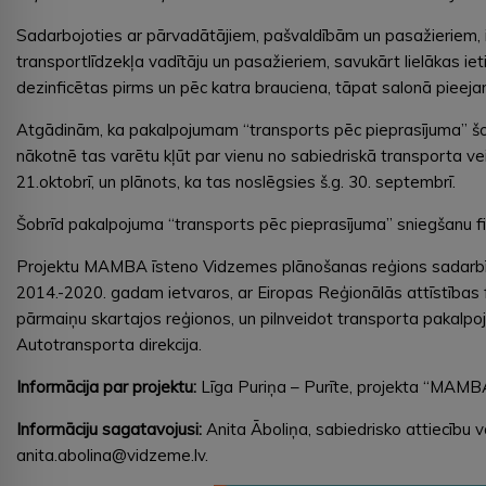
Sadarbojoties ar pārvadātājiem, pašvaldībām un pasažieriem, i
transportlīdzekļa vadītāju un pasažieriem, savukārt lielākas ie
dezinficētas pirms un pēc katra brauciena, tāpat salonā pieejams
Atgādinām, ka pakalpojumam “transports pēc pieprasījuma” šobrīd
nākotnē tas varētu kļūt par vienu no sabiedriskā transporta veidi
21.oktobrī, un plānots, ka tas noslēgsies š.g. 30. septembrī.
Šobrīd pakalpojuma “transports pēc pieprasījuma” sniegšanu fi
Projektu MAMBA īsteno Vidzemes plānošanas reģions sadarbībā a
2014.-2020. gadam ietvaros, ar Eiropas Reģionālās attīstības 
pārmaiņu skartajos reģionos, un pilnveidot transporta pakalp
Autotransporta direkcija.
Informācija par projektu:
Līga Puriņa – Purīte, projekta “MAMB
Informāciju sagatavojusi:
Anita Āboliņa, sabiedrisko attiecību
anita.abolina@vidzeme.lv.