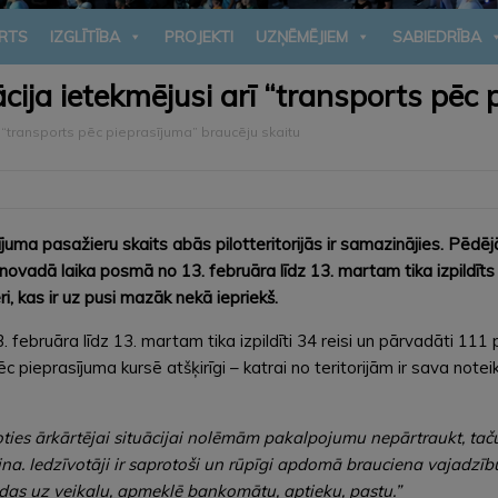
RTS
IZGLĪTĪBA
PROJEKTI
UZŅĒMĒJIEM
SABIEDRĪBA
ācija ietekmējusi arī “transports pēc
ī “transports pēc pieprasījuma” braucēju skaitu
sījuma pasažieru skaits abās pilotteritorijās ir samazinājies. Pē
ovadā laika posmā no 13. februāra līdz 13. martam tika izpildīts 
eri, kas ir uz pusi mazāk nekā iepriekš.
ebruāra līdz 13. martam tika izpildīti 34 reisi un pārvadāti 111 pa
pieprasījuma kursē atšķirīgi – katrai no teritorijām ir sava noteik
ties ārkārtējai situācijai nolēmām pakalpojumu nepārtraukt, tač
ina. Iedzīvotāji ir saprotoši un rūpīgi apdomā brauciena vajadzī
dodas uz veikalu, apmeklē bankomātu, aptieku, pastu.”