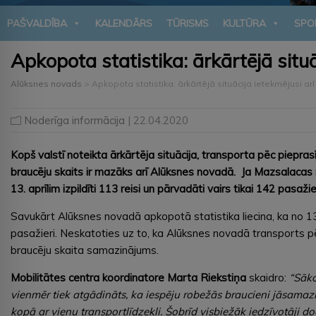
PAŠVALDĪBA
KALENDĀRS
TŪRISMS
KULTŪRA
SPO
Apkopota statistika: ārkārtējā situ
Alūksnes novads
>
Apkopota statistika: ārkārtējā situācija ietekmējusi ar
Noderīga informācija
| 22.04.2020
Kopš valstī noteikta ārkārtēja situācija, transporta pēc piepra
braucēju skaits ir mazāks arī Alūksnes novadā. Ja Mazsalacas n
13. aprīlim izpildīti 113 reisi un pārvadāti vairs tikai 142 pasaži
Savukārt Alūksnes novadā apkopotā statistika liecina, ka no 13. f
pasažieri. Neskatoties uz to, ka Alūksnes novadā transports pēc 
braucēju skaita samazinājums.
Mobilitātes centra koordinatore Marta Riekstiņa
skaidro:
“Sāko
vienmēr tiek atgādināts, ka iespēju robežās braucieni jāsamaz
kopā ar vienu transportlīdzekli. Šobrīd visbiežāk iedzīvotāji 