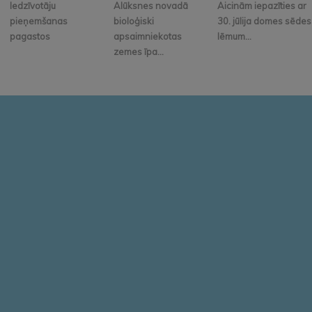
Iedzīvotāju
Alūksnes novadā
Aicinām iepazīties ar
pieņemšanas
bioloģiski
30. jūlija domes sēdes
pagastos
apsaimniekotas
lēmum...
zemes īpa...