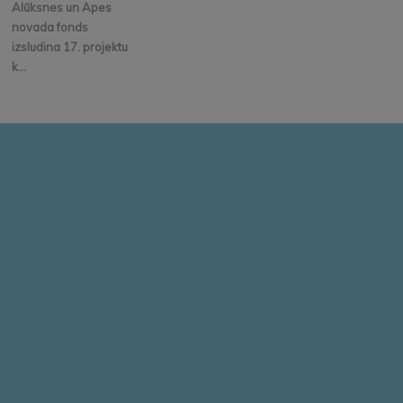
Alūksnes un Apes
novada fonds
izsludina 17. projektu
k...