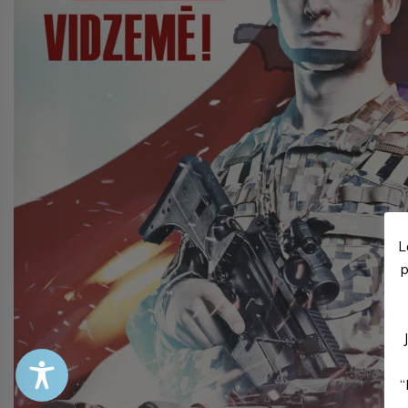
L
p
“