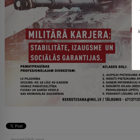
← Iepriekšējā ziņa