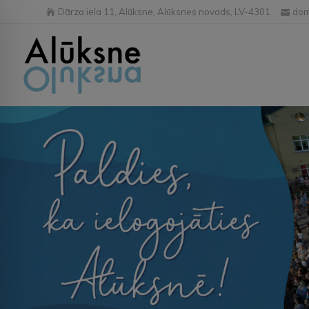
Dārza iela 11, Alūksne, Alūksnes novads, LV-4301
dom