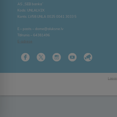
AS „SEB banka”
Kods: UNLALV2X
Konts: LV58 UNLA 0025 0041 3033 5
E – pasts – dome@aluksne.lv
Tālrunis – 64381496
E-adrese
Lapas