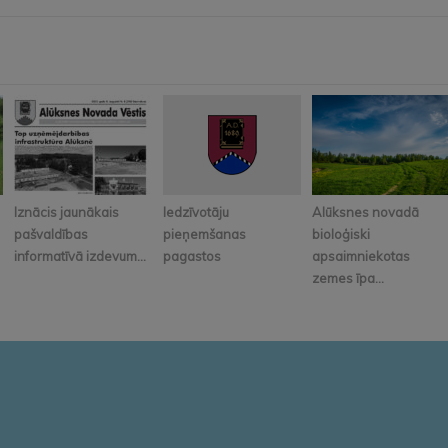
Iznācis jaunākais
Iedzīvotāju
Alūksnes novadā
pašvaldības
pieņemšanas
bioloģiski
informatīvā izdevum...
pagastos
apsaimniekotas
zemes īpa...