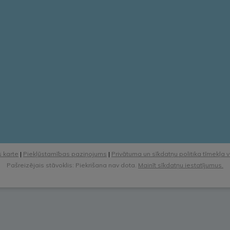
 karte
|
Piekļūstamības paziņojums
|
Privātuma un sīkdatņu politika tīmekļa 
Pašreizējais stāvoklis: Piekrišana nav dota.
Mainīt sīkdatņu iestatījumus.