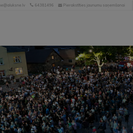
e@aluksne.lv
64381496
Pierakstīties jaunumu saņemšanai