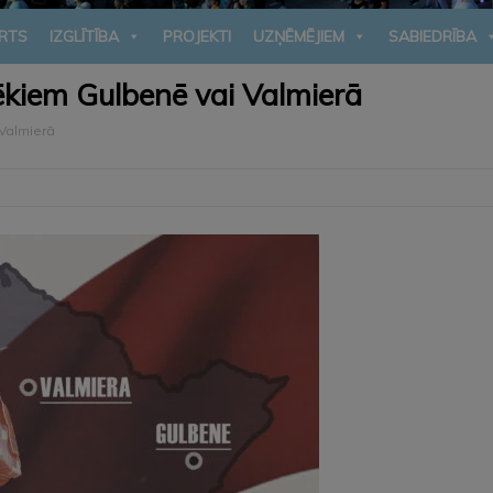
RTS
IZGLĪTĪBA
PROJEKTI
UZŅĒMĒJIEM
SABIEDRĪBA
ēkiem Gulbenē vai Valmierā
 Valmierā