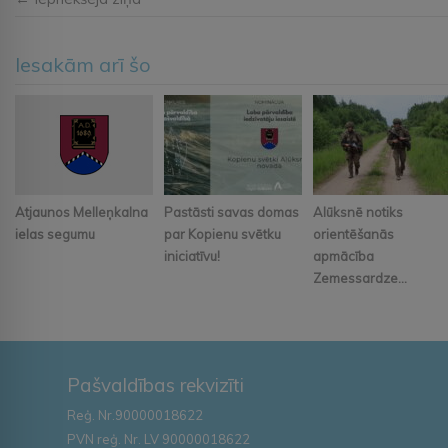
Iesakām arī šo
Atjaunos Melleņkalna
Pastāsti savas domas
Alūksnē notiks
ielas segumu
par Kopienu svētku
orientēšanās
iniciatīvu!
apmācība
Zemessardze...
Pašvaldības rekvizīti
Reģ. Nr.90000018622
PVN reģ. Nr. LV 90000018622