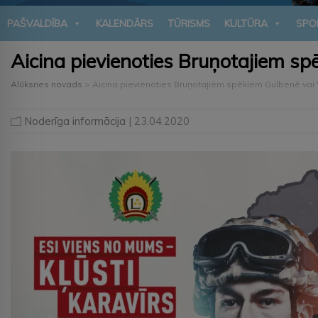
PAŠVALDĪBA
KALENDĀRS
TŪRISMS
KULTŪRA
SPO
Aicina pievienoties Bruņotajiem sp
Alūksnes novads
>
Aicina pievienoties Bruņotajiem spēkiem Gulbenē vai
Noderīga informācija
| 23.04.2020