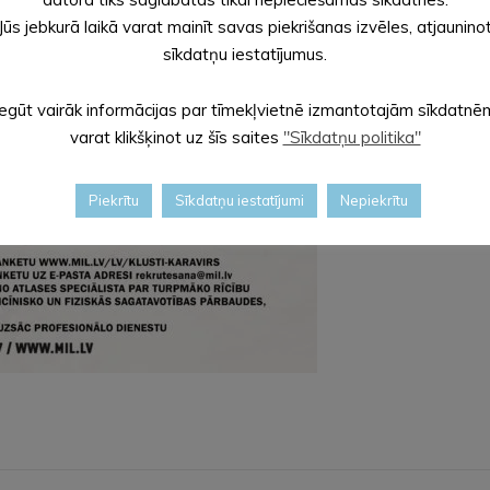
Jūs jebkurā laikā varat mainīt savas piekrišanas izvēles, atjaunino
sīkdatņu iestatījumus.
Iegūt vairāk informācijas par tīmekļvietnē izmantotajām sīkdatnē
varat klikšķinot uz šīs saites
"Sīkdatņu politika"
Piekrītu
Sīkdatņu iestatījumi
Nepiekrītu