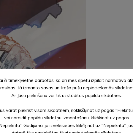
ai šī tīmekļvietne darbotos, kā arī mēs spētu izpildīt normatīvo ak
rasības, tā izmanto savas un trešo pušu nepieciešamās sīkdatne
Ar Jūsu piekrišanu var tik uzstādītas papildu sīkdatnes.
Jūs varat piekrist visām sīkdatnēm, noklikšķinot uz pogas “Piekrītu
vai noraidīt papildu sīkdatņu izmantošanu, klikšķinot uz pogas
Nepiekrītu”. Gadījumā, ja izvēlēsieties klikšķināt uz “Nepiekrītu”, jū
datorā tiks saglabātas tikai nepieciešamās sīkdatnes.