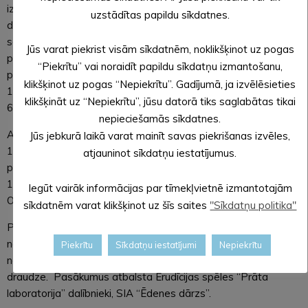
izcīnīja uzvaru. 1937. gadā viņš kļuva par Latvijas izlases
uzstādītas papildu sīkdatnes.
dalībnieku un tās sastāvā 1938. gadā izcīnīja uzvaru
sacensībās Zviedrijā. 1938. gadā Ā. Liepaskalns uzstādīja
Jūs varat piekrist visām sīkdatnēm, noklikšķinot uz pogas
pasaules rekordu 25 km un 30 km soļošanā. 1940. gadā kā
“Piekrītu” vai noraidīt papildu sīkdatņu izmantošanu,
pirmais pasaulē nosoļoja 25 km ātrāk par divām stundām. Vēl
klikšķinot uz pogas “Nepiekrītu”. Gadījumā, ja izvēlēsieties
1970.gadā piedaloties sacensībās, Ā.Liepaskalns, būdams
klikšķināt uz “Nepiekrītu”, jūsu datorā tiks saglabātas tikai
60 gadu vecumā, varēja nosoļot 50 km garu distanci.
nepieciešamās sīkdatnes.
Atzīmējot leģendārā sportista dzimšanas dienu, pulksten
Jūs jebkurā laikā varat mainīt savas piekrišanas izvēles,
17.00 notiks atceres pasākums pie Ādolfa Liepaskalna
atjauninot sīkdatņu iestatījumus.
piemiņas akmens Alsviķu pagasta Karvā, savukārt pulksten
19.00 piemiņas brīdis Ā. Liepaskalna ģimenes kapos
Iegūt vairāk informācijas par tīmekļvietnē izmantotajām
Opekalna kapsētā.
sīkdatnēm varat klikšķinot uz šīs saites
"Sīkdatņu politika"
Pasākumus organizē Alūksnes novada pašvaldība, Apes
novada dome, Alsviķu pagasta pārvalde, Alūksnes un Apes
Piekrītu
Sīkdatņu iestatījumi
Nepiekrītu
novada fonds un Opekalna evaņģēliski luteriskā baznīcas
draudze. Pasākumus atbalsta Erudīcijas spēles “Prāta
laboratorija” dalībnieki, SIA “Ēdenes dārzs”.