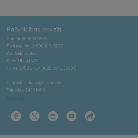
Pašvaldības rekvizīti
Reģ. Nr.90000018622
PVN reģ. Nr. LV 90000018622
AS „SEB banka”
Kods: UNLALV2X
Konts: LV58 UNLA 0025 0041 3033 5
E – pasts – dome@aluksne.lv
Tālrunis – 64381496
E-adrese