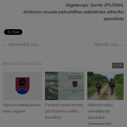
Sagatavoja: Sanita SPUDIŅA,
Alūksnes novada pašvaldības sabiedrisko attiecību
speciāliste
← Iepriekšējā ziņa
Nākošā ziņa →
Iesakām arī šo
<
>
Atjaunos Melleņkalna
Pastāsti savas domas
Alūksnē notiks
ielas segumu
par Kopienu svētku
orientēšanās
iniciatīvu!
apmācība
Zemessardze...