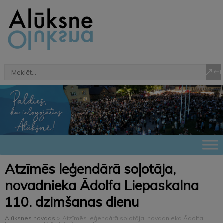
Atzīmēs leģendārā soļotāja,
novadnieka Ādolfa Liepaskalna
110. dzimšanas dienu
Alūksnes novads
>
Atzīmēs leģendārā soļotāja, novadnieka Ādolfa