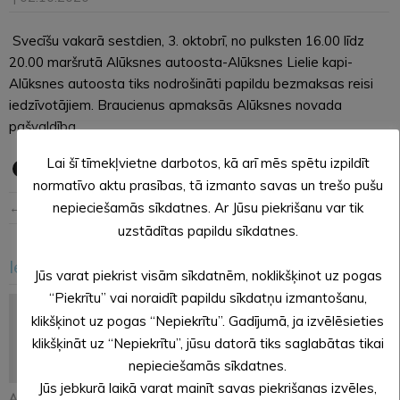
Svecīšu vakarā sestdien, 3. oktobrī, no pulksten 16.00 līdz
20.00 maršrutā Alūksnes autoosta-Alūksnes Lielie kapi-
Alūksnes autoosta tiks nodrošināti papildu bezmaksas reisi
iedzīvotājiem. Braucienus apmaksās Alūksnes novada
pašvaldība.
Lai šī tīmekļvietne darbotos, kā arī mēs spētu izpildīt
normatīvo aktu prasības, tā izmanto savas un trešo pušu
← Iepriekšējā ziņa
Nākošā ziņa →
nepieciešamās sīkdatnes. Ar Jūsu piekrišanu var tik
uzstādītas papildu sīkdatnes.
Iesakām arī šo
<
>
Jūs varat piekrist visām sīkdatnēm, noklikšķinot uz pogas
“Piekrītu” vai noraidīt papildu sīkdatņu izmantošanu,
klikšķinot uz pogas “Nepiekrītu”. Gadījumā, ja izvēlēsieties
klikšķināt uz “Nepiekrītu”, jūsu datorā tiks saglabātas tikai
nepieciešamās sīkdatnes.
Jūs jebkurā laikā varat mainīt savas piekrišanas izvēles,
Atjaunos Melleņkalna
Pastāsti savas domas
Alūksnē notiks