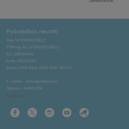
Zemessardze...
Pašvaldības rekvizīti
Reģ. Nr.90000018622
PVN reģ. Nr. LV 90000018622
AS „SEB banka”
Kods: UNLALV2X
Konts: LV58 UNLA 0025 0041 3033 5
E – pasts – dome@aluksne.lv
Tālrunis – 64381496
E-adrese