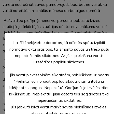
varētu nodrošināt savas pamatvajadzības, bet ne vairāk kā
valstī noteiktās minimālās mēneša darba algas apmērā.
Pašvaldība piešķir ģimenei vai personai pabalstu krīzes
situācijā, ja ārkārtējās situācijas dēļ tai nav ienākumu vai arī
tie ir būtiski samazinājušies. Lai pieprasītu pabalstu, Sociālo
lietu pārvaldē jāiesniedz iesniegums, kurā jāapraksta krīzes
Lai šī tīmekļvietne darbotos, kā arī mēs spētu izpildīt
situācija, un dokumenti, kas apliecina tās rašanos COVID-19
normatīvo aktu prasības, tā izmanto savas un trešo pušu
dēļ.
nepieciešamās sīkdatnes. Ar Jūsu piekrišanu var tik
Pabalstu krīzes situācijā nepiešķir atsevišķi dzīvojošai
uzstādītas papildu sīkdatnes.
personai vai par personu ģimenē, kurai atbilstoši
normatīvajiem aktiem ir piešķirts dīkstāves pabalsts vai
Jūs varat piekrist visām sīkdatnēm, noklikšķinot uz pogas
dīkstāves palīdzības pabalsts. Personai vai ģimenei, kas
“Piekrītu” vai noraidīt papildu sīkdatņu izmantošanu,
savas pamatvajadzības nespēj nodrošināt ārkārtējās
klikšķinot uz pogas “Nepiekrītu”. Gadījumā, ja izvēlēsieties
situācijas dēļ un tādēļ tai piešķirts pabalsts krīzes situācijā,
klikšķināt uz “Nepiekrītu”, jūsu datorā tiks saglabātas tikai
saskaņā ar grozījumiem Sociālo pakalpojumu un sociālās
nepieciešamās sīkdatnes.
palīdzības likumā, ārkārtējās situācijas laikā un 1 mēnesi pēc
Jūs jebkurā laikā varat mainīt savas piekrišanas izvēles,
tās beigām pašvaldība izmaksā papildu 50 EUR par katru
atjauninot sīkdatņu iestatījumus.