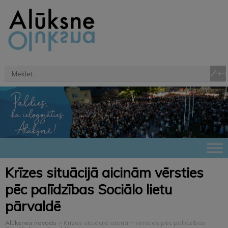
Krīzes situācijā aicinām vērsties
pēc palīdzības Sociālo lietu
pārvaldē
Alūksnes novads
>
Krīzes situācijā aicinām vērsties pēc palīdzības