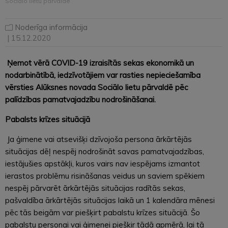
Sociālo lietu pārvaldē
Noderīga informācija
| 15.12.2020
Ņemot vērā COVID-19 izraisītās sekas ekonomikā un
nodarbinātībā, iedzīvotājiem var rasties nepieciešamība
vērsties Alūksnes novada Sociālo lietu pārvaldē pēc
palīdzības pamatvajadzību nodrošināšanai.
Pabalsts krīzes situācijā
Ja ģimene vai atsevišķi dzīvojoša persona ārkārtējās
situācijas dēļ nespēj nodrošināt savas pamatvajadzības,
iestājušies apstākļi, kuros vairs nav iespējams izmantot
ierastos problēmu risināšanas veidus un saviem spēkiem
nespēj pārvarēt ārkārtējās situācijas radītās sekas,
pašvaldība ārkārtējās situācijas laikā un 1 kalendāra mēnesi
pēc tās beigām var piešķirt pabalstu krīzes situācijā. Šo
pabalstu personai vai ģimenei piešķir tādā apmērā, lai tā