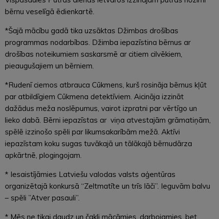
bērnu veselīgā ēdienkartē.
*Šajā mācību gadā tika uzsāktas Džimbas drošības
programmas nodarbības. Džimba iepazīstina bērnus ar
drošības noteikumiem saskarsmē ar citiem cilvēkiem,
pieaugušajiem un bērniem.
*Rudenī ciemos atbrauca Cūkmens, kurš rosināja bērnus kļūt
par atbildīgiem Cūkmena detektīviem. Aicināja izzināt
dažādus meža noslēpumus, vairot izpratni par vērtīgo un
lieko dabā. Bērni iepazīstas ar viņa atvestajām grāmatiņām,
spēlē izzinošo spēli par likumsakarībām mežā. Aktīvi
iepazīstam koku sugas tuvākajā un tālākajā bērnudārza
apkārtnē, plogingojam.
* Iesaistījāmies Latviešu valodas valsts aģentūras
organizētajā konkursā “Zeltmatīte un trīs lāči”. Ieguvām balvu
– spēli ”Atver pasauli”.
* Mēs ne tikai daudz un čakli mācāmies, darbojamies, bet