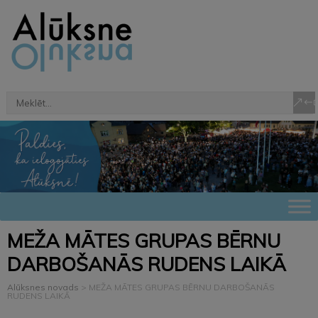
MEŽA MĀTES GRUPAS BĒRNU
DARBOŠANĀS RUDENS LAIKĀ
Alūksnes novads
>
MEŽA MĀTES GRUPAS BĒRNU DARBOŠANĀS
RUDENS LAIKĀ