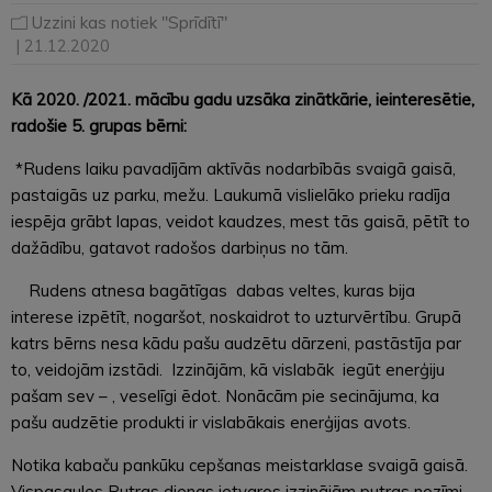
Uzzini kas notiek "Sprīdītī"
| 21.12.2020
Kā 2020. /2021. mācību gadu uzsāka zinātkārie, ieinteresētie,
radošie 5. grupas bērni:
*Rudens laiku pavadījām aktīvās nodarbībās svaigā gaisā,
pastaigās uz parku, mežu. Laukumā vislielāko prieku radīja
iespēja grābt lapas, veidot kaudzes, mest tās gaisā, pētīt to
dažādību, gatavot radošos darbiņus no tām.
Rudens atnesa bagātīgas dabas veltes, kuras bija
interese izpētīt, nogaršot, noskaidrot to uzturvērtību. Grupā
katrs bērns nesa kādu pašu audzētu dārzeni, pastāstīja par
to, veidojām izstādi. Izzinājām, kā vislabāk iegūt enerģiju
pašam sev – , veselīgi ēdot. Nonācām pie secinājuma, ka
pašu audzētie produkti ir vislabākais enerģijas avots.
Notika kabaču pankūku cepšanas meistarklase svaigā gaisā.
Vispasaules Putras dienas ietvaros izzinājām putras nozīmi