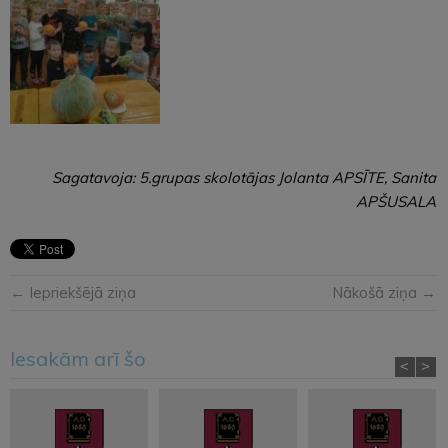
Sagatavoja: 5.grupas skolotājas Jolanta APSĪTE, Sanita
APŠUSALA
← Iepriekšējā ziņa
Nākošā ziņa →
Iesakām arī šo
<
>