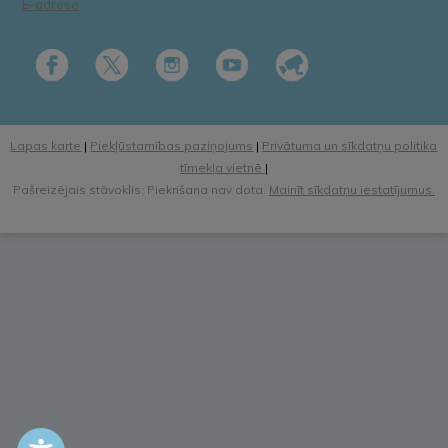
E-adrese
Lapas karte
|
Piekļūstamības paziņojums
|
Privātuma un sīkdatņu politika
tīmekļa vietnē
|
Pašreizējais stāvoklis: Piekrišana nav dota.
Mainīt sīkdatņu iestatījumus.