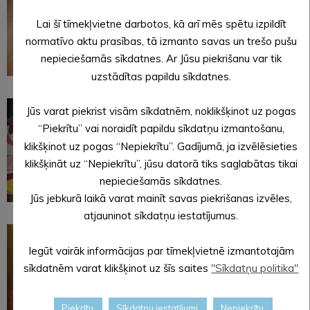
Lai šī tīmekļvietne darbotos, kā arī mēs spētu izpildīt
normatīvo aktu prasības, tā izmanto savas un trešo pušu
nepieciešamās sīkdatnes. Ar Jūsu piekrišanu var tik
uzstādītas papildu sīkdatnes.
Jūs varat piekrist visām sīkdatnēm, noklikšķinot uz pogas
“Piekrītu” vai noraidīt papildu sīkdatņu izmantošanu,
klikšķinot uz pogas “Nepiekrītu”. Gadījumā, ja izvēlēsieties
klikšķināt uz “Nepiekrītu”, jūsu datorā tiks saglabātas tikai
nepieciešamās sīkdatnes.
Jūs jebkurā laikā varat mainīt savas piekrišanas izvēles,
atjauninot sīkdatņu iestatījumus.
Iegūt vairāk informācijas par tīmekļvietnē izmantotajām
sīkdatnēm varat klikšķinot uz šīs saites
"Sīkdatņu politika"
Piekrītu
Sīkdatņu iestatījumi
Nepiekrītu