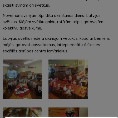
skaisti svinam arī svētkus.
Novembrī svinējām Sprīdīša dzimšanas dienu, Latvijas
svētkus. Klājām svētku galdu, rotājām telpu, gatavojām
kolektīvu apsveikumu.
Latvijas svētku nedēļā aicinājām vecākus, kopā ar bērniem,
mājās, gatavot apsveikumus, lai iepriecinātu Alūksnes
sociālās aprūpes centra iemītniekus.