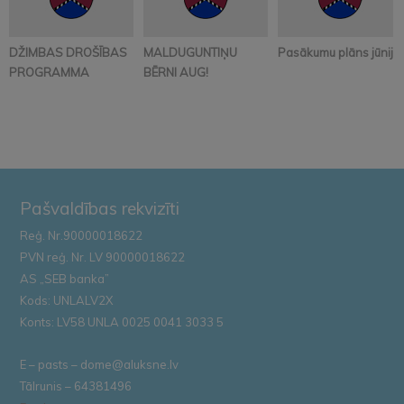
DŽIMBAS DROŠĪBAS
MALDUGUNTIŅU
Pasākumu plāns jūnijā
PROGRAMMA
BĒRNI AUG!
Pašvaldības rekvizīti
Reģ. Nr.90000018622
PVN reģ. Nr. LV 90000018622
AS „SEB banka”
Kods: UNLALV2X
Konts: LV58 UNLA 0025 0041 3033 5
E – pasts – dome@aluksne.lv
Tālrunis – 64381496