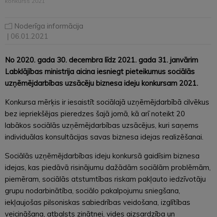
konkurss 2021
Noderīga informācija
| 06.01.2021
No 2020. gada 30. decembra līdz 2021. gada 31. janvārim
Labklājības ministrija aicina iesniegt pieteikumus sociālās
uzņēmējdarbības uzsācēju biznesa ideju konkursam 2021.
Konkursa mērķis ir iesaistīt sociālajā uzņēmējdarbībā cilvēkus
bez iepriekšējas pieredzes šajā jomā, kā arī noteikt 20
labākos sociālās uzņēmējdarbības uzsācējus, kuri saņems
individuālas konsultācijas savas biznesa idejas realizēšanai.
Sociālās uzņēmējdarbības ideju konkursā gaidīsim biznesa
idejas, kas piedāvā risinājumu dažādām sociālām problēmām,
piemēram, sociālās atstumtības riskam pakļauto iedzīvotāju
grupu nodarbinātība, sociālo pakalpojumu sniegšana,
iekļaujošas pilsoniskas sabiedrības veidošana, izglītības
veicināšana, atbalsts zinātnei, vides aizsardzība un