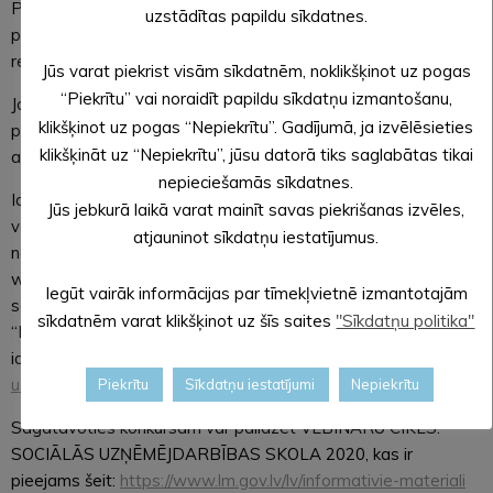
Pieteikumu var iesniegt parakstītu ar drošu elektronisku
uzstādītas papildu sīkdatnes.
parakstu, nosūtot uz e-pasta adresi:
registracija.su@lm.gov.lv vai caur portālu www.latvija.lv.
Jūs varat piekrist visām sīkdatnēm, noklikšķinot uz pogas
“Piekrītu” vai noraidīt papildu sīkdatņu izmantošanu,
Jautājumus par pieteikuma sagatavošanu var uzdot, zvanot
klikšķinot uz pogas “Nepiekrītu”. Gadījumā, ja izvēlēsieties
pa tālruni 64331834 vai rakstot uz e-pasta
klikšķināt uz “Nepiekrītu”, jūsu datorā tiks saglabātas tikai
adresi
registracija.su@lm.gov.lv
.
nepieciešamās sīkdatnes.
Ideju konkursa nolikums, pieteikuma veidlapa, pretendentu
Jūs jebkurā laikā varat mainīt savas piekrišanas izvēles,
vērtēšanas kritēriji, kā arī sociālo uzņēmējdarbību regulējošie
atjauninot sīkdatņu iestatījumus.
normatīvie akti ir atrodami Labklājības ministrijas mājaslapā
www.lm.lv, Eiropas Sociālā fonda projekta „Atbalsts
Iegūt vairāk informācijas par tīmekļvietnē izmantotajām
sociālajai uzņēmējdarbībai” sadaļā, atverot apakšsadaļas
sīkdatnēm varat klikšķinot uz šīs saites
"Sīkdatņu politika"
“Normatīvie akti” un “Sociālās uzņēmējdarbības uzsācēju
ideju konkurss”.
https://www.lm.gov.lv/lv/socialas-
uznemejdarbibas-uzsaceju-biznesa-ideju-konkurss
Piekrītu
Sīkdatņu iestatījumi
Nepiekrītu
Sagatavoties konkursam var palīdzēt VEBINĀRU CIKLS:
SOCIĀLĀS UZŅĒMĒJDARBĪBAS SKOLA 2020, kas ir
pieejams šeit:
https://www.lm.gov.lv/lv/informativie-materiali