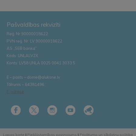
Pašvaldības rekvizīti
Reģ. Nr.90000018622
PVN reģ. Nr. LV 90000018622
AS „SEB banka”
Kods: UNLALV2X
Konts: LV58 UNLA 0025 0041 3033 5
E – pasts – dome@aluksne.lv
Tālrunis – 64381496
E-adrese
Lapas karte
|
Piekļūstamības paziņojums
|
Privātuma un sīkdatņu politika