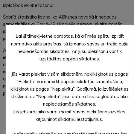
izplatības ierobežošanai.
Šobrīd statistika liecina, ka Alūksnes novadā ir nedaudz
samazinājies ar Covid-19 slimojošo personu skaits, tomēr
joprojām ikvienam ir jābūt ļoti uzmanīgam, lai nesaslimtu, un
Lai šī tīmekļvietne darbotos, kā arī mēs spētu izpildīt
jāizturas atbildīgi pret līdzcilvēku veselību.
normatīvo aktu prasības, tā izmanto savas un trešo pušu
Alūksnes novada pašvaldība pateicas ikvienam novada
nepieciešamās sīkdatnes. Ar Jūsu piekrišanu var tik
iedzīvotājam par sapratni un valstī noteikto epidemioloģiskās
uzstādītas papildu sīkdatnes.
drošības nosacījumu ievērošanu, tomēr pašvaldība aicina
iedzīvotājus arvien saglabāt piesardzību – valkāt sejas
Jūs varat piekrist visām sīkdatnēm, noklikšķinot uz pogas
aizsegus, kur tas nepieciešams, ievērot distancēšanos,
“Piekrītu” vai noraidīt papildu sīkdatņu izmantošanu,
nepulcēties un neciemoties, ar respiratoras saslimšanas
klikšķinot uz pogas “Nepiekrītu”. Gadījumā, ja izvēlēsieties
pazīmēm nedoties uz darbu un nevest bērnus uz bērnudārzu.
klikšķināt uz “Nepiekrītu”, jūsu datorā tiks saglabātas tikai
nepieciešamās sīkdatnes.
Jūs jebkurā laikā varat mainīt savas piekrišanas izvēles,
Sagatavoja: Evita APLOKA,
atjauninot sīkdatņu iestatījumus.
Alūksnes novada pašvaldības sabiedrisko attiecību
speciāliste