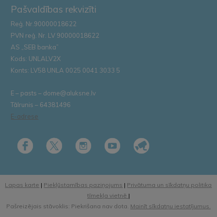
Pašvaldības rekvizīti
Reģ. Nr.90000018622
PVN reģ. Nr. LV 90000018622
AS „SEB banka”
Kods: UNLALV2X
Konts: LV58 UNLA 0025 0041 3033 5
E – pasts – dome@aluksne.lv
Tālrunis – 64381496
E-adrese
Lapas karte
|
Piekļūstamības paziņojums
|
Privātuma un sīkdatņu politika
tīmekļa vietnē
|
Pašreizējais stāvoklis: Piekrišana nav dota.
Mainīt sīkdatņu iestatījumus.