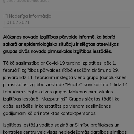
grupas divos bērnudārzos
Noderīga informācija
| 01.02.2021
Alūksnes novada Izglītības pārvalde informē, ka šobrīd
sakarā ar epidemioloģisko situāciju ir slēgtas atsevišķas
grupas divās novada pirmsskolas izglītības iestādēs.
Tā kā saslimstība ar Covid-19 turpina izplatīties, pēc 1.
februārī Izglītības pārvaldes rīcībā esošām ziņām, no 29.
janvāra līdz 11. februārim ir slēgta viena grupa Jaunalūksnes
pirmsskolas izglītības iestādē “Pūcīte”, savukārt no 1. līdz 14.
februārim slēgtas divas grupas Malienas pirmsskolas
izglītības iestādē “Mazputniņš”. Grupas slēgtas tādēļ, ka
abās iestādēs ir konstatēts pa vienam saslimšanas
gadījumam, kā arī noteiktas kontaktpersonas.
Izglītības iestāžu vadība saziņā ar Slimību profilakses un
kontroles centru veic visas nepieciešamās darbības slimības