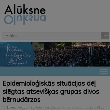
Epidemioloģiskās situācijas dēļ
slēgtas atsevišķas grupas divos
bērnudārzos
Alūksnes novads
>
Epidemioloģiskās situācijas dēļ slēgtas atsevišķas