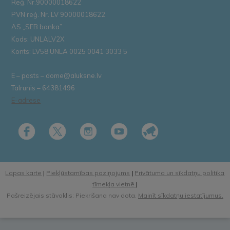
Reģ. Nr.90000018622
PVN reģ. Nr. LV 90000018622
AS „SEB banka”
Kods: UNLALV2X
Konts: LV58 UNLA 0025 0041 3033 5
E – pasts – dome@aluksne.lv
Tālrunis – 64381496
E-adrese
Lapas karte
|
Piekļūstamības paziņojums
|
Privātuma un sīkdatņu politika
tīmekļa vietnē
|
Pašreizējais stāvoklis: Piekrišana nav dota.
Mainīt sīkdatņu iestatījumus.