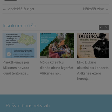
← Iepriekšējā ziņa
Nākošā ziņa →
Iesakām arī šo
<
>
Priekšlikumus par
Mājas kafejnīcu
Mika Dukura
Alūksnes novada
dienās aicina izgaršot
akustiskais koncerts
jaunā teritorijas ...
Alūksnes no...
Alūksnes ezera
krast�...
Pašvaldības rekvizīti