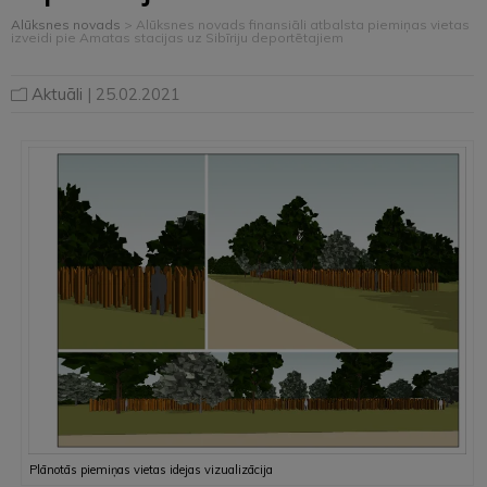
Alūksnes novads
>
Alūksnes novads finansiāli atbalsta piemiņas vietas
izveidi pie Amatas stacijas uz Sibīriju deportētajiem
Aktuāli
| 25.02.2021
Plānotās piemiņas vietas idejas vizualizācija