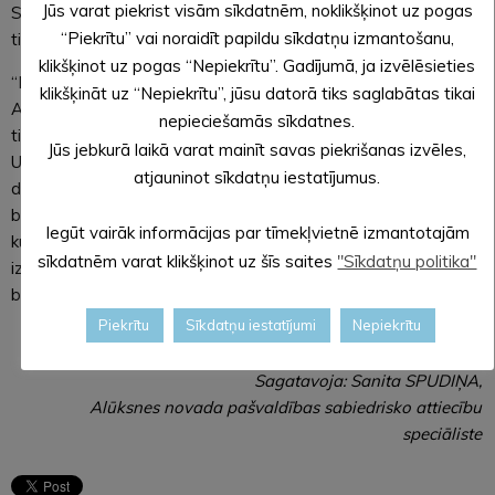
Jūs varat piekrist visām sīkdatnēm, noklikšķinot uz pogas
Slēdzot līgumu ar minēto biedrību, būs paredzēts, ka nauda
“Piekrītu” vai noraidīt papildu sīkdatņu izmantošanu,
tiks pārskaitīta gadījumā, ja tā spēs realizēt projektu pilnībā.
klikšķinot uz pogas “Nepiekrītu”. Gadījumā, ja izvēlēsieties
“Ieceri īstenojot, plānots uzstādīt 1318 metāla stabiņus pie
klikšķināt uz “Nepiekrītu”, jūsu datorā tiks saglabātas tikai
Amatas dzelzceļa stacijas. Stabiņi būs dažāda augstuma, no
nepieciešamās sīkdatnes.
tiem 393 būs īsāki, jo tik daudz bērnu atradās šajā ešalonā.
Jūs jebkurā laikā varat mainīt savas piekrišanas izvēles,
Uz katra stabiņa būs lasāms izsūtītā vārds, uzvārds,
atjauninot sīkdatņu iestatījumus.
dzimšanas gads, pagasts, no kuras vietas izsūtīts. Stabiņi
būs divās krāsās – vienā krāsā tiem, kuri izdzīvoja, citā – tiem,
Iegūt vairāk informācijas par tīmekļvietnē izmantotajām
kuri gāja bojā ceļā vai izsūtījumā. Būs arī norāde, ja miris
sīkdatnēm varat klikšķinot uz šīs saites
"Sīkdatņu politika"
izsūtījumā,” iesniegumā min Latvijas Politiski represēto Cēsu
biedrību pārstāvis Pēteris Ozols.
Piekrītu
Sīkdatņu iestatījumi
Nepiekrītu
Sagatavoja: Sanita SPUDIŅA,
Alūksnes novada pašvaldības sabiedrisko attiecību
speciāliste