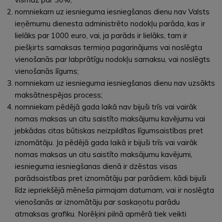
nomniekam uz iesnieguma iesniegšanas dienu nav Valsts
ieņēmumu dienesta administrēto nodokļu parāda, kas ir
lielāks par 1000 euro, vai, ja parāds ir lielāks, tam ir
piešķirts samaksas termiņa pagarinājums vai noslēgta
vienošanās par labprātīgu nodokļu samaksu, vai noslēgts
vienošanās līgums;
nomniekam uz iesnieguma iesniegšanas dienu nav uzsākts
maksātnespējas process;
nomniekam pēdējā gada laikā nav bijuši trīs vai vairāk
nomas maksas un citu saistīto maksājumu kavējumu vai
jebkādas citas būtiskas neizpildītas līgumsaistības pret
iznomātāju. Ja pēdējā gada laikā ir bijuši trīs vai vairāk
nomas maksas un citu saistīto maksājumu kavējumi,
iesnieguma iesniegšanas dienā ir dzēstas visas
parādsaistības pret iznomātāju par parādiem, kādi bijuši
līdz iepriekšējā mēneša pirmajam datumam, vai ir noslēgta
vienošanās ar iznomātāju par saskaņotu parādu
atmaksas grafiku. Norēķini pilnā apmērā tiek veikti