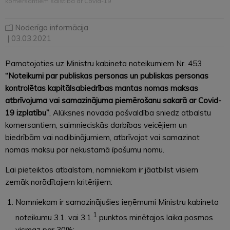
komersantiem saistībā ar Covid-19
Noderīga informācija
| 03.03.2021
Pamatojoties uz Ministru kabineta noteikumiem Nr. 453
“Noteikumi par publiskas personas un publiskas personas
kontrolētas kapitālsabiedrības mantas nomas maksas
atbrīvojuma vai samazinājuma piemērošanu sakarā ar Covid-
19 izplatību”
, Alūksnes novada pašvaldība sniedz atbalstu
komersantiem, saimnieciskās darbības veicējiem un
biedrībām vai nodibinājumiem, atbrīvojot vai samazinot
nomas maksu par nekustamā īpašumu nomu.
Lai pieteiktos atbalstam, nomniekam ir jāatbilst visiem
zemāk norādītajiem kritērijiem:
Nomniekam ir samazinājušies ieņēmumi Ministru kabineta
1
noteikumu 3.1. vai 3.1.
punktos minētajos laika posmos
vismaz par 30%;