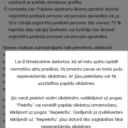
saskaņā ar parādu atmaksas grafiku;
nomnieks nav Publisko iepirkumu likuma izpratnē ārzonā
reģistrēta juridiskā persona vai personu apvienība vai, ja
tā ir Latvijā reģistrēta juridiskā persona, tās vismaz 75 %
kapitāla daļu (akciju) īpašnieks vai turētājs nav ārzonā
reģistrēta juridiskā persona vai personu apvienība.
Nomas maksas samazinājums tiek piemērots atbilstoši
nomnieka ieņēmumu procentuālajam
samazinājumam attiecīgajā mēnesī, par kuru ir iesniegts
Lai šī tīmekļvietne darbotos, kā arī mēs spētu izpildīt
iesniegums, bet nepārsniedzot 90% no nomas līgumā
normatīvo aktu prasības, tā izmanto savas un trešo pušu
noteiktās nomas maksas. Iesniegums ir iesniedzams par to
nepieciešamās sīkdatnes. Ar Jūsu piekrišanu var tik
mēnesi, kas ir pagājis un par kuru nomnieks pierāda
uzstādītas papildu sīkdatnes.
ieņēmumu samazinājumu no visas savas darbības.
Jūs varat piekrist visām sīkdatnēm, noklikšķinot uz pogas
Nomas maksas atbrīvojums tiek piemērots gadījumā, ja
“Piekrītu” vai noraidīt papildu sīkdatņu izmantošanu,
nomnieks noteiktajā periodā nekustamo īpašumu neizmanto
klikšķinot uz pogas “Nepiekrītu”. Gadījumā, ja izvēlēsieties
vispār Ministru kabineta noteikto ierobežojumu dēļ ārkārtējās
klikšķināt uz “Nepiekrītu”, jūsu datorā tiks saglabātas tikai
situācijas laikā.
nepieciešamās sīkdatnes.