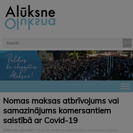
Nomas maksas atbrīvojums vai
samazinājums komersantiem
saistībā ar Covid-19
Alūksnes novads
>
Nomas maksas atbrīvojums vai samazinājums