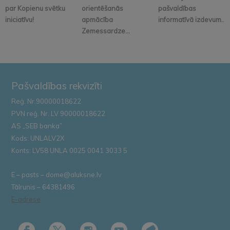
par Kopienu svētku
orientēšanās
pašvaldības
iniciatīvu!
apmācība
informatīvā izdevum...
Zemessardze...
Pašvaldības rekvizīti
Reģ. Nr.90000018622
PVN reģ. Nr. LV 90000018622
AS „SEB banka”
Kods: UNLALV2X
Konts: LV58 UNLA 0025 0041 3033 5
E – pasts – dome@aluksne.lv
Tālrunis – 64381496
E-adrese