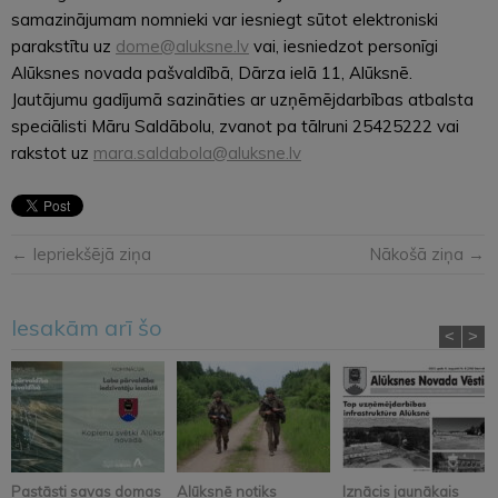
samazinājumam nomnieki var iesniegt sūtot elektroniski
parakstītu uz
dome@aluksne.lv
vai, iesniedzot personīgi
Alūksnes novada pašvaldībā, Dārza ielā 11, Alūksnē.
Jautājumu gadījumā sazināties ar uzņēmējdarbības atbalsta
speciālisti Māru Saldābolu, zvanot pa tālruni 25425222 vai
rakstot uz
mara.saldabola@aluksne.lv
← Iepriekšējā ziņa
Nākošā ziņa →
Iesakām arī šo
<
>
Pastāsti savas domas
Alūksnē notiks
Iznācis jaunākais