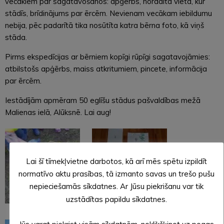
vecākiem par sagatavošanos: apģērbs, norādīta vieta, kur
stādīs, brīdinājums par ērcēm. Nevienam vecākam iebildumu
nebija, pēc padarītā tika nosūtīta katra bērna foto, kā viņš
stāda.
Pirms ekspedīcijas ar bērniem kopīgi rūpīgi sagatavojāmies:
atbilstošs apģērbs, maiss atkritumiem, pincete, informācija
par ērcēm.
Iestādījām apmēram 50 eglīšu stādus pašvaldības mežā
Malienas ielā, Alūksnē. Lai aug!
Lai šī tīmekļvietne darbotos, kā arī mēs spētu izpildīt
normatīvo aktu prasības, tā izmanto savas un trešo pušu
nepieciešamās sīkdatnes. Ar Jūsu piekrišanu var tik
uzstādītas papildu sīkdatnes.