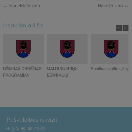
← Iepriekšējā ziņa
Nākošā ziņa →
Iesakām arī šo
<
>
DŽIMBAS DROŠĪBAS
MALDUGUNTIŅU
Pasākumu plāns jūnijā
PROGRAMMA
BĒRNI AUG!
Pašvaldības rekvizīti
Reģ. Nr.90000018622