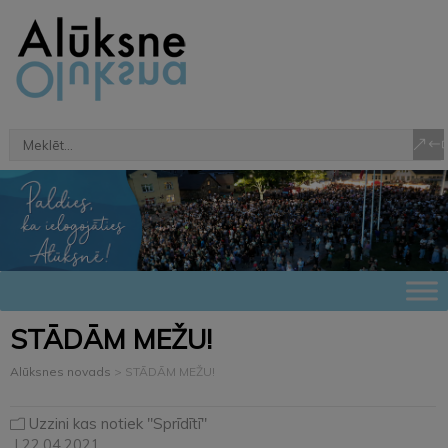
STĀDĀM MEŽU!
Alūksnes novads
>
STĀDĀM MEŽU!
Uzzini kas notiek "Sprīdītī"
| 22.04.2021