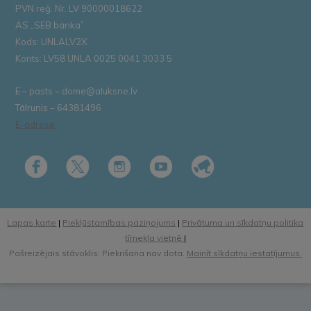
PVN reģ. Nr. LV 90000018622
AS „SEB banka”
Kods: UNLALV2X
Konts: LV58 UNLA 0025 0041 3033 5
E – pasts – dome@aluksne.lv
Tālrunis – 64381496
E-adrese
Lapas karte
|
Piekļūstamības paziņojums
|
Privātuma un sīkdatņu politika
tīmekļa vietnē
|
Pašreizējais stāvoklis: Piekrišana nav dota.
Mainīt sīkdatņu iestatījumus.