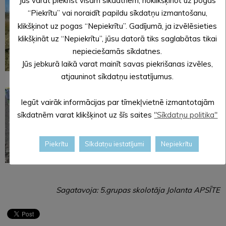
Jūs varat piekrist visām sīkdatnēm, noklikšķinot uz pogas
“Piekrītu” vai noraidīt papildu sīkdatņu izmantošanu,
klikšķinot uz pogas “Nepiekrītu”. Gadījumā, ja izvēlēsieties
klikšķināt uz “Nepiekrītu”, jūsu datorā tiks saglabātas tikai
nepieciešamās sīkdatnes.
Jūs jebkurā laikā varat mainīt savas piekrišanas izvēles,
atjauninot sīkdatņu iestatījumus.
Iegūt vairāk informācijas par tīmekļvietnē izmantotajām
sīkdatnēm varat klikšķinot uz šīs saites
"Sīkdatņu politika"
Piekrītu
Sīkdatņu iestatījumi
Nepiekrītu
Sagatavoja: 5.grupas skolotāja Jolanta APSĪTE