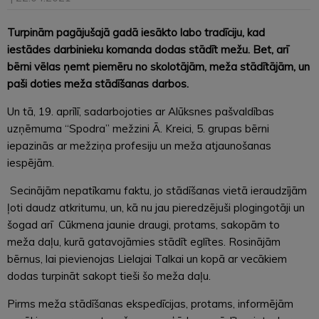
Turpinām pagājušajā gadā iesākto labo tradīciju, kad
iestādes darbinieku komanda dodas stādīt mežu. Bet, arī
bērni vēlas ņemt piemēru no skolotājām, meža stādītājām, un
paši doties meža stādīšanas darbos.
Un tā, 19. aprīlī, sadarbojoties ar Alūksnes pašvaldības
uzņēmuma “Spodra” mežzini Ā. Kreici, 5. grupas bērni
iepazinās ar mežziņa profesiju un meža atjaunošanas
iespējām.
Secinājām nepatīkamu faktu, jo stādīšanas vietā ieraudzījām
ļoti daudz atkritumu, un, kā nu jau pieredzējuši plogingotāji un
šogad arī Cūkmena jaunie draugi, protams, sakopām to
meža daļu, kurā gatavojāmies stādīt eglītes. Rosinājām
bērnus, lai pievienojas Lielajai Talkai un kopā ar vecākiem
dodas turpināt sakopt tieši šo meža daļu.
Pirms meža stādīšanas ekspedīcijas, protams, informējām