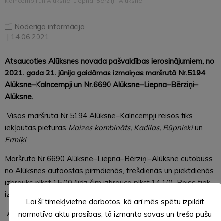
Kalncempji un Alūksne–Liepna–Bērziņi–Alūksne
Noderīga informācija
| 14.06.2021
Atsaucoties Alūksnes novada pašvaldības ierosinājumiem, no
2021. gada 21. jūnija gaidāmas izmaiņas maršrutā Nr.5194
Alūksne–Kalncempji un Nr.6690 Alūksne–Liepna–Bērziņi–
Alūksne.
Visos maršruta Nr.5194 Alūksne–Kalncempji reisos tiks
iekļautas pieturas
Maizes kombināts, Kadilas, Rūpnieki
un
Ermiķi
.
Maršruta Nr.6690 Alūksne–Liepna–Bērziņi–Alūksne autobuss
no Alūksnes autoostas pirmdienās, trešdienās un piektdienās
izbrauks plkst.15.00 (līdz šim izbrauca plkst.14.10). Reiss tiek
izpildīts no 12. jūnija līdz 31. augustam.
Lai šī tīmekļvietne darbotos, kā arī mēs spētu izpildīt
Autotransporta direkcija aicina iedzīvotājus izmantot
normatīvo aktu prasības, tā izmanto savas un trešo pušu