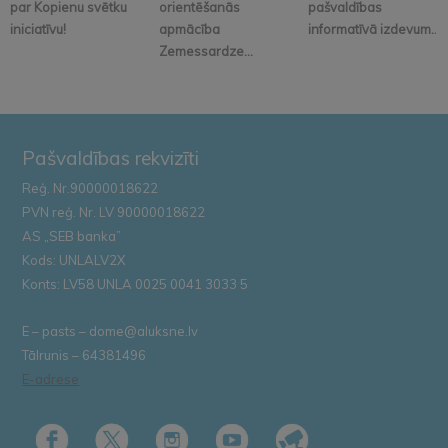
par Kopienu svētku
orientēšanās
pašvaldības
iniciatīvu!
apmācība
informatīvā izdevum...
Zemessardze...
Pašvaldības rekvizīti
Reģ. Nr.90000018622
PVN reģ. Nr. LV 90000018622
AS „SEB banka”
Kods: UNLALV2X
Konts: LV58 UNLA 0025 0041 3033 5
E – pasts – dome@aluksne.lv
Tālrunis – 64381496
E-adrese