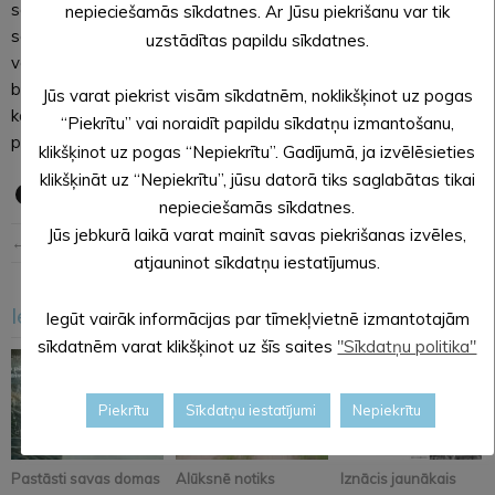
sabiedriskā transporta pakalpojumus un paņemt biļeti par
nepieciešamās sīkdatnes. Ar Jūsu piekrišanu var tik
savu braucienu, atgādinot, ka statistiku par reisa pieprasījumu
uzstādītas papildu sīkdatnes.
veido pasažieriem izsniegtais biļešu skaits. Par konstatētiem
biļešu tirdzniecības pārkāpumiem pasažieri var ziņot mūsu
Jūs varat piekrist visām sīkdatnēm, noklikšķinot uz pogas
kontrolieriem jebkurā diennakts laikā, sūtot īsziņu vai zvanot
“Piekrītu” vai noraidīt papildu sīkdatņu izmantošanu,
pa tālruni
27776621
.
klikšķinot uz pogas “Nepiekrītu”. Gadījumā, ja izvēlēsieties
klikšķināt uz “Nepiekrītu”, jūsu datorā tiks saglabātas tikai
nepieciešamās sīkdatnes.
Jūs jebkurā laikā varat mainīt savas piekrišanas izvēles,
← Iepriekšējā ziņa
Nākošā ziņa →
atjauninot sīkdatņu iestatījumus.
Iesakām arī šo
Iegūt vairāk informācijas par tīmekļvietnē izmantotajām
<
>
sīkdatnēm varat klikšķinot uz šīs saites
"Sīkdatņu politika"
Piekrītu
Sīkdatņu iestatījumi
Nepiekrītu
Pastāsti savas domas
Alūksnē notiks
Iznācis jaunākais