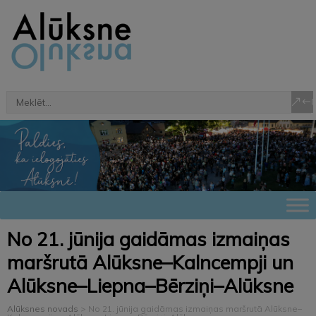
No 21. jūnija gaidāmas izmaiņas
maršrutā Alūksne–Kalncempji un
Alūksne–Liepna–Bērziņi–Alūksne
Alūksnes novads
>
No 21. jūnija gaidāmas izmaiņas maršrutā Alūksne–