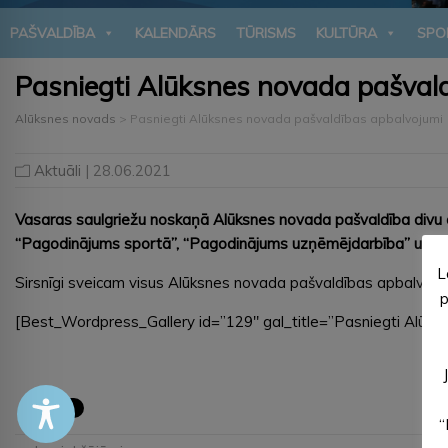
PAŠVALDĪBA
KALENDĀRS
TŪRISMS
KULTŪRA
SPO
Pasniegti Alūksnes novada pašval
Alūksnes novads
>
Pasniegti Alūksnes novada pašvaldības apbalvojumi
Aktuāli
| 28.06.2021
Vasaras saulgriežu noskaņā Alūksnes novada pašvaldība divu d
“Pagodinājums sportā”, “Pagodinājums uzņēmējdarbība” un “Zelt
L
Sirsnīgi sveicam visus Alūksnes novada pašvaldības apbalvoj
p
[Best_Wordpress_Gallery id=”129″ gal_title=”Pasniegti Alūks
“