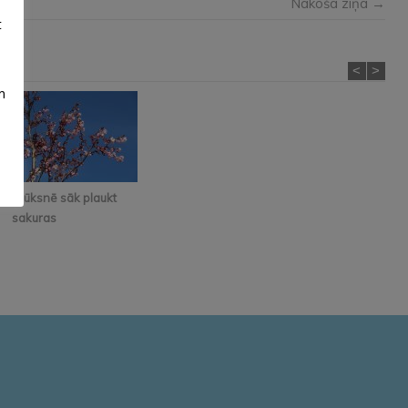
Nākošā ziņa →
t
<
>
m
Alūksnē sāk plaukt
sakuras