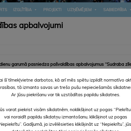
RTS
IZGLĪTĪBA
PROJEKTI
UZŅĒMĒJIEM
SABIEDRĪBA
dības apbalvojumi
ienu garumā pasniedza pašvaldības apbalvojumus “Sudraba zīle”,
a bite”. Katrs apbalvojuma saņēmējs tika sveikts atsevišķi pēc i
ai šī tīmekļvietne darbotos, kā arī mēs spētu izpildīt normatīvo ak
umu saņēmējus!
rasības, tā izmanto savas un trešo pušu nepieciešamās sīkdatne
nes novada pašvaldības apbalvojumi”]
Ar Jūsu piekrišanu var tik uzstādītas papildu sīkdatnes.
Jūs varat piekrist visām sīkdatnēm, noklikšķinot uz pogas “Piekrītu
vai noraidīt papildu sīkdatņu izmantošanu, klikšķinot uz pogas
Nepiekrītu”. Gadījumā, ja izvēlēsieties klikšķināt uz “Nepiekrītu”, jū