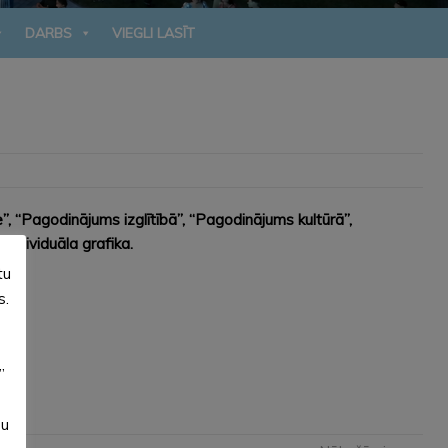
DARBS
VIEGLI LASĪT
 “Pagodinājums izglītībā”, “Pagodinājums kultūrā”,
ndividuāla grafika.
tu
s.
”
su