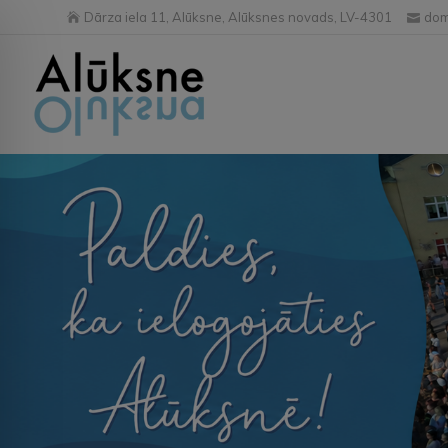
Dārza iela 11, Alūksne, Alūksnes novads, LV-4301
dom