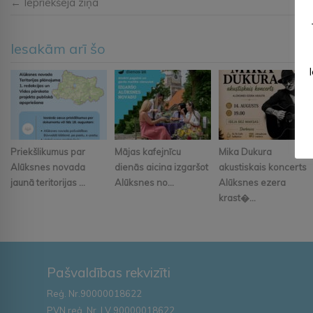
← Iepriekšējā ziņa
Iesakām arī šo
Priekšlikumus par
Mājas kafejnīcu
Mika Dukura
Alūksnes novada
dienās aicina izgaršot
akustiskais koncerts
jaunā teritorijas ...
Alūksnes no...
Alūksnes ezera
krast�...
Pašvaldības rekvizīti
Reģ. Nr.90000018622
PVN reģ. Nr. LV 90000018622