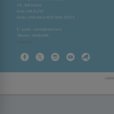
AS „SEB banka”
Kods: UNLALV2X
Konts: LV58 UNLA 0025 0041 3033 5
E – pasts – dome@aluksne.lv
Tālrunis – 64381496
E-adrese
Lapas