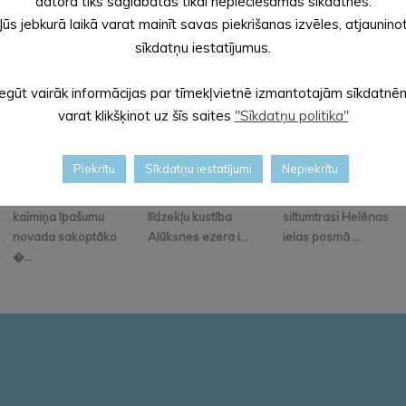
datorā tiks saglabātas tikai nepieciešamās sīkdatnes.
Jūs jebkurā laikā varat mainīt savas piekrišanas izvēles, atjaunino
sīkdatņu iestatījumus.
Iegūt vairāk informācijas par tīmekļvietnē izmantotajām sīkdatnē
varat klikšķinot uz šīs saites
"Sīkdatņu politika"
Piekrītu
Sīkdatņu iestatījumi
Nepiekrītu
Piesaki savu vai
Ūdens transporta
Atjauno maģistrālo
kaimiņa īpašumu
līdzekļu kustība
siltumtrasi Helēnas
novada sakoptāko
Alūksnes ezera i...
ielas posmā ...
�...