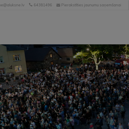
e@aluksne.lv
64381496
Pierakstīties jaunumu saņemšanai