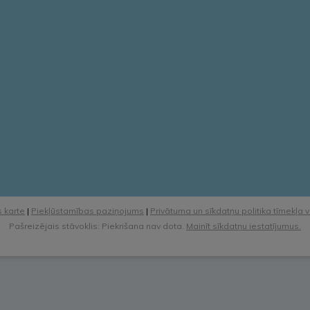
 karte
|
Piekļūstamības paziņojums
|
Privātuma un sīkdatņu politika tīmekļa 
Pašreizējais stāvoklis: Piekrišana nav dota.
Mainīt sīkdatņu iestatījumus.