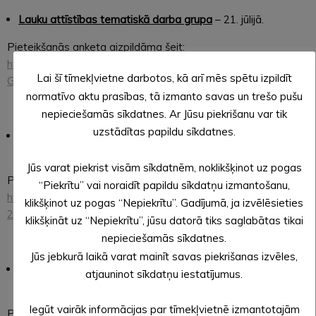
Lauku attīstības tematiskā darba grupa
– 21. jūlijā.
Pieteikšanās anketa aizpildāma šeit:
https://docs.google.com/forms/d/1M3ynQTIAurq2IjXcrUgQGx
Lai šī tīmekļvietne darbotos, kā arī mēs spētu izpildīt
Gm8xh4ld21TDysu2pPXn4/edit
normatīvo aktu prasības, tā izmanto savas un trešo pušu
nepieciešamās sīkdatnes. Ar Jūsu piekrišanu var tik
uzstādītas papildu sīkdatnes.
Kultūras un kultūrvēsturiskā mantojuma attīstības
jautājumu darba grupa
– 22. jūlijā.
Jūs varat piekrist visām sīkdatnēm, noklikšķinot uz pogas
Pieteikšanās anketa aizpildāma šeit:
“Piekrītu” vai noraidīt papildu sīkdatņu izmantošanu,
https://docs.google.com/forms/d/e/1FAIpQLSclH8nSqed4JBA
klikšķinot uz pogas “Nepiekrītu”. Gadījumā, ja izvēlēsieties
2ftbFxvbdStUsyB4kEbk3HTzr0CPHwncXxg/viewform
klikšķināt uz “Nepiekrītu”, jūsu datorā tiks saglabātas tikai
nepieciešamās sīkdatnes.
Jūs jebkurā laikā varat mainīt savas piekrišanas izvēles,
Infrastruktūras un sabiedrisko pakalpojumu attīstības
atjauninot sīkdatņu iestatījumus.
jautājumu darba grupa
– 27. jūlijā.
Iegūt vairāk informācijas par tīmekļvietnē izmantotajām
Pieteikšanās anketa aizpildāma šeit: