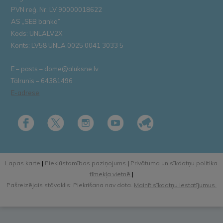
PVN reģ. Nr. LV 90000018622
AS „SEB banka”
Kods: UNLALV2X
Konts: LV58 UNLA 0025 0041 3033 5
E – pasts – dome@aluksne.lv
Tālrunis – 64381496
E-adrese
Lapas karte
|
Piekļūstamības paziņojums
|
Privātuma un sīkdatņu politika
tīmekļa vietnē
|
Pašreizējais stāvoklis: Piekrišana nav dota.
Mainīt sīkdatņu iestatījumus.