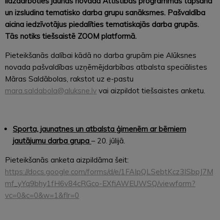
līdzdarboties jaunās novada Attīstības programmas tapšanā
un izsludina tematisko darba grupu sanāksmes. Pašvaldība
aicina iedzīvotājus piedalīties tematiskajās darba grupās.
Tās notiks tiešsaistē ZOOM platformā.
Pieteikšanās dalībai kādā no darba grupām pie Alūksnes
novada pašvaldības uzņēmējdarbības atbalsta speciālistes
Māras Saldābolas, rakstot uz e-pastu
mara.saldabola@aluksne.lv
vai aizpildot tiešsaistes anketu.
Sporta, jaunatnes un atbalsta ģimenēm ar bērniem
jautājumu darba grupa
– 20. jūlijā.
Pieteikšanās anketa aizpildāma šeit:
https://docs.google.com/forms/d/e/1FAIpQLSebtKcz3ISbpJ7M
mf_yYq9bhy1fH6v84cRGco-EXfiAWEUWSQ/viewform?
vc=0&c=0&w=1&flr=0