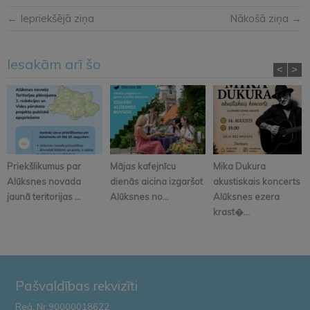
← Iepriekšējā ziņa
Nākošā ziņa →
Iesakām arī šo
<
>
Priekšlikumus par
Mājas kafejnīcu
Mika Dukura
Alūksnes novada
dienās aicina izgaršot
akustiskais koncerts
jaunā teritorijas ...
Alūksnes no...
Alūksnes ezera
krast�...
Pašvaldības rekvizīti
Reģ. Nr.90000018622