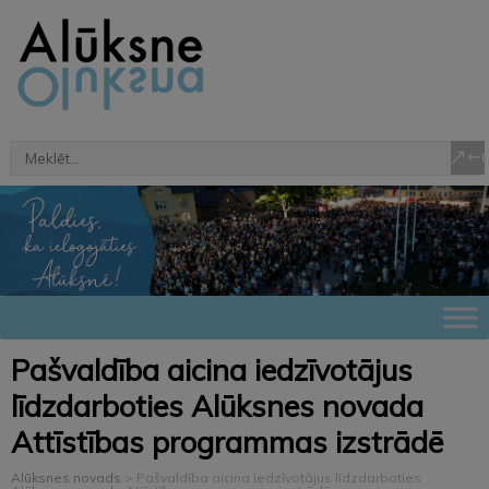
Pašvaldība aicina iedzīvotājus
līdzdarboties Alūksnes novada
Attīstības programmas izstrādē
Alūksnes novads
>
Pašvaldība aicina iedzīvotājus līdzdarboties