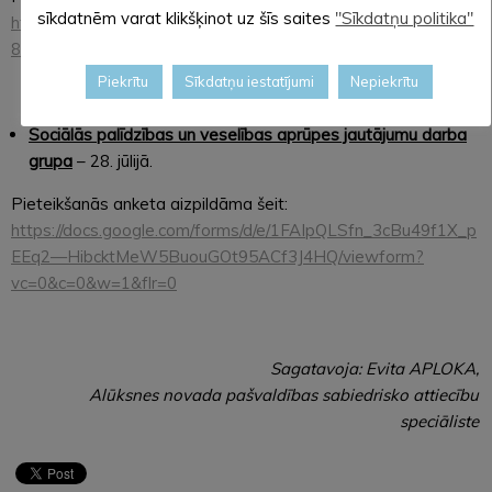
sīkdatnēm varat klikšķinot uz šīs saites
"Sīkdatņu politika"
https://docs.google.com/forms/d/e/1FAIpQLSeKkbmkZ6fLzov
8ER2YNfKlvFzovRcWSXEV_S_pnoLo5wOP3g/viewform
Piekrītu
Sīkdatņu iestatījumi
Nepiekrītu
Sociālās palīdzības un veselības aprūpes jautājumu darba
grupa
– 28. jūlijā.
Pieteikšanās anketa aizpildāma šeit:
https://docs.google.com/forms/d/e/1FAIpQLSfn_3cBu49f1X_p
EEq2—HibcktMeW5BuouGOt95ACf3J4HQ/viewform?
vc=0&c=0&w=1&flr=0
Sagatavoja: Evita APLOKA,
Alūksnes novada pašvaldības sabiedrisko attiecību
speciāliste