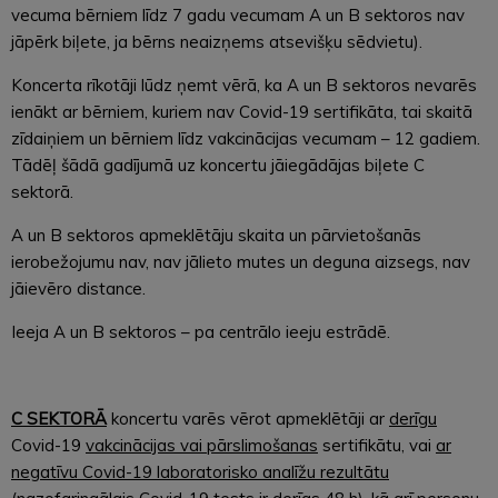
vecuma bērniem līdz 7 gadu vecumam A un B sektoros nav
jāpērk biļete, ja bērns neaizņems atsevišķu sēdvietu).
Koncerta rīkotāji lūdz ņemt vērā, ka A un B sektoros nevarēs
ienākt ar bērniem, kuriem nav Covid-19 sertifikāta, tai skaitā
zīdaiņiem un bērniem līdz vakcinācijas vecumam – 12 gadiem.
Tādēļ šādā gadījumā uz koncertu jāiegādājas biļete C
sektorā.
A un B sektoros apmeklētāju skaita un pārvietošanās
ierobežojumu nav, nav jālieto mutes un deguna aizsegs, nav
jāievēro distance.
Ieeja A un B sektoros – pa centrālo ieeju estrādē.
C SEKTORĀ
koncertu varēs vērot apmeklētāji ar
derīgu
Covid-19
vakcinācijas vai pārslimošanas
sertifikātu, vai
ar
negatīvu Covid-19 laboratorisko analīžu rezultātu