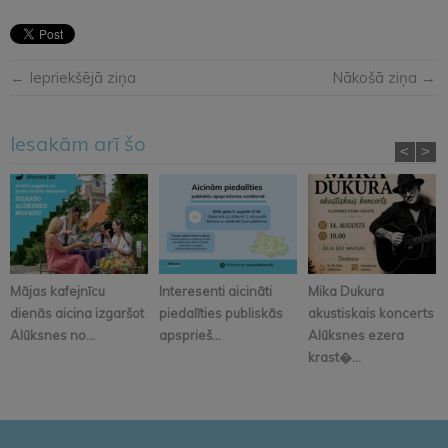
← Iepriekšējā ziņa
Nākošā ziņa →
Iesakām arī šo
<
>
Mājas kafejnīcu
Interesenti aicināti
Mika Dukura
dienās aicina izgaršot
piedalīties publiskās
akustiskais koncerts
Alūksnes no...
apsprieš...
Alūksnes ezera
krast�...