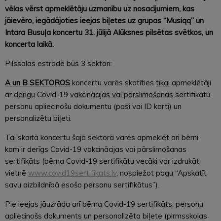
vēlas vērst apmeklētāju uzmanību uz nosacījumiem, kas
jāievēro, iegādājoties ieejas biļetes uz grupas “Musiqq” un
Intara Busuļa koncertu 31. jūlijā Alūksnes pilsētas svētkos, un
koncerta laikā.
Pilssalas estrādē būs 3 sektori:
A un B SEKTOROS
koncertu varēs skatīties
tikai
apmeklētāji
ar
derīgu
Covid-19
vakcinācijas vai pārslimošanas
sertifikātu,
personu apliecinošu dokumentu (pasi vai ID karti) un
personalizētu biļeti.
Tai skaitā koncertu šajā sektorā varēs apmeklēt arī bērni,
kam ir derīgs Covid-19 vakcinācijas vai pārslimošanas
sertifikāts (bērna Covid-19 sertifikātu vecāki var izdrukāt
vietnē
www.covid19sertifikats.lv
, nospiežot pogu “Apskatīt
savu aizbildnībā esošo personu sertifikātus”).
Pie ieejas jāuzrāda arī bērna Covid-19 sertifikāts, personu
apliecinošs dokuments un personalizēta biļete (pirmsskolas