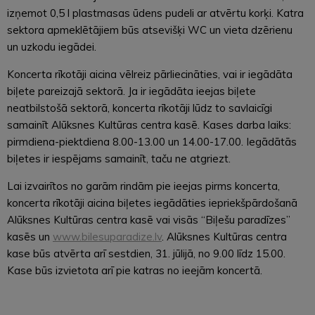
izņemot 0,5 l plastmasas ūdens pudeli ar atvērtu korķi. Katra
sektora apmeklētājiem būs atsevišķi WC un vieta dzērienu
un uzkodu iegādei.
Koncerta rīkotāji aicina vēlreiz pārliecināties, vai ir iegādāta
biļete pareizajā sektorā. Ja ir iegādāta ieejas biļete
neatbilstošā sektorā, koncerta rīkotāji lūdz to savlaicīgi
samainīt Alūksnes Kultūras centra kasē. Kases darba laiks:
pirmdiena-piektdiena 8.00-13.00 un 14.00-17.00. Iegādātās
biļetes ir iespējams samainīt, taču ne atgriezt.
Lai izvairītos no garām rindām pie ieejas pirms koncerta,
koncerta rīkotāji aicina biļetes iegādāties iepriekšpārdošanā
Alūksnes Kultūras centra kasē vai visās “Biļešu paradīzes”
kasēs un
www.bilesuparadize.lv
. Alūksnes Kultūras centra
kase būs atvērta arī sestdien, 31. jūlijā, no 9.00 līdz 15.00.
Kase būs izvietota arī pie katras no ieejām koncertā.