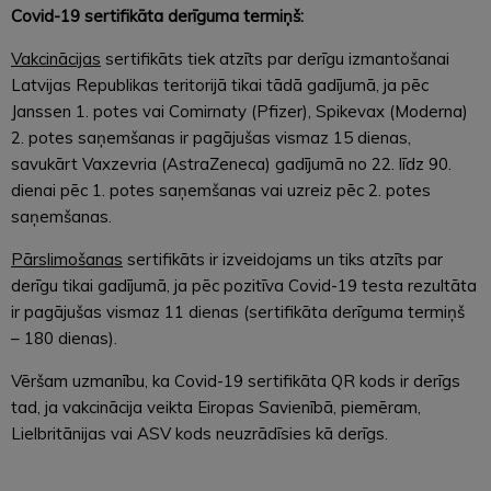
Covid-19 sertifikāta derīguma termiņš:
Vakcinācijas
sertifikāts tiek atzīts par derīgu izmantošanai
Latvijas Republikas teritorijā tikai tādā gadījumā, ja pēc
Janssen 1. potes vai Comirnaty (Pfizer), Spikevax (Moderna)
2. potes saņemšanas ir pagājušas vismaz 15 dienas,
savukārt Vaxzevria (AstraZeneca) gadījumā no 22. līdz 90.
dienai pēc 1. potes saņemšanas vai uzreiz pēc 2. potes
saņemšanas.
Pārslimošanas
sertifikāts ir izveidojams un tiks atzīts par
derīgu tikai gadījumā, ja pēc pozitīva Covid-19 testa rezultāta
ir pagājušas vismaz 11 dienas (sertifikāta derīguma termiņš
– 180 dienas).
Vēršam uzmanību, ka Covid-19 sertifikāta QR kods ir derīgs
tad, ja vakcinācija veikta Eiropas Savienībā, piemēram,
Lielbritānijas vai ASV kods neuzrādīsies kā derīgs.