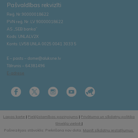
Pašvaldības rekvizīti
Reģ. Nr.90000018622
PVN reģ. Nr. LV 90000018622
AS „SEB banka”
Kods: UNLALV2X
Konts: LV58 UNLA 0025 0041 3033 5
E – pasts – dome@aluksne.lv
Tālrunis – 64381496
E-adrese
Lapas karte
|
Piekļūstamības paziņojums
|
Privātuma un sīkdatņu politika
tīmekļa vietnē
|
Pašreizējais stāvoklis: Piekrišana nav dota.
Mainīt sīkdatņu iestatījumus.