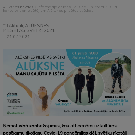
Alūksnes novads
>
Informācija grupas “Musiqq” un Intara Busuļa
koncerta apmeklētājiem Alūksnes pilsētas svētkos
Aktuāli
,
ALŪKSNES
PILSĒTAS SVĒTKI 2021
| 21.07.2021
Ņemot vērā ierobežojumus, kas attiecināmi uz kultūras
pasākumu rīkošanu Covid-19 pandēmijas dēļ, svētku rīkotāji