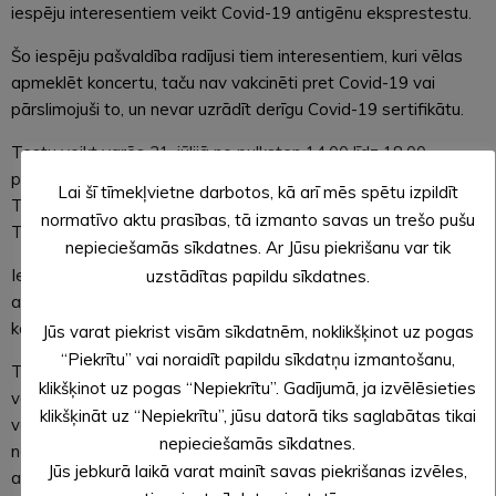
iespēju interesentiem veikt Covid-19 antigēnu eksprestestu.
Šo iespēju pašvaldība radījusi tiem interesentiem, kuri vēlas
apmeklēt koncertu, taču nav vakcinēti pret Covid-19 vai
pārslimojuši to, un nevar uzrādīt derīgu Covid-19 sertifikātu.
Testu veikt varēs 31. jūlijā no pulksten 14.00 līdz 18.00
pašvaldības aģentūras “ALJA” ēkā, Pilssalas ielā 10, Alūksnē.
Lai šī tīmekļvietne darbotos, kā arī mēs spētu izpildīt
Testa veikšanai nav nepieciešams iepriekš pierakstīties.
normatīvo aktu prasības, tā izmanto savas un trešo pušu
Testēšanu veiks SIA “Centrālā Laboratorija”.
nepieciešamās sīkdatnes. Ar Jūsu piekrišanu var tik
Ierodoties uz testa veikšanu, jābūt mutes un deguna
uzstādītas papildu sīkdatnes.
aizsegam, personu apliecinošam dokumentam – pasei vai ID
kartei. Pusstundu pirms testa veikšanas vēlams neēst.
Jūs varat piekrist visām sīkdatnēm, noklikšķinot uz pogas
“Piekrītu” vai noraidīt papildu sīkdatņu izmantošanu,
Testa rezultātu 15-20 minūšu laikā pēc tā veikšanas turpat
klikšķinot uz pogas “Nepiekrītu”. Gadījumā, ja izvēlēsieties
varēs saņemt izdrukātā veidā. Rezultāts derīgs 6 h pēc tā
klikšķināt uz “Nepiekrītu”, jūsu datorā tiks saglabātas tikai
veikšanas brīža. Ieejai koncertā būs nepieciešams uzrādīt
nepieciešamās sīkdatnes.
negatīvu Covid-19 antigēna eksprestesta rezultātu, personu
Jūs jebkurā laikā varat mainīt savas piekrišanas izvēles,
apliecinošu dokumentu (pase vai ID karte) un personalizētu