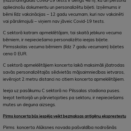
(nazofaringālais Covid-19 tests ir derīgs 48 h), kā arī personu
apliecinošu dokumentu un personalizētu biļeti. Izņēmums ir
bērni līdz vakcinācijas – 12 gadu vecumam, kuri nav vakcinēti
vai pārslimojuši – viņiem nav jāveic Covid-19 tests.
C sektorā katram apmeklētājam, tai skaitā jebkura vecuma
bērniem, ir nepieciešama personalizēta ieejas biļete.
Pirmsskolas vecuma bērniem (līdz 7 gadu vecumam) biļetes
cena 0 EUR.
C sektorā apmeklētājiem koncerta laikā maksimāli jāatrodas
savās personalizētajās sēdvietās mājsaimniecības ietvaros,
ievērojot 2 metru distanci no citiem koncerta apmeklētājiem.
Ieeja uz pasākumu C sektorā no Pilssalas stadiona puses.
Ieejot teritorijā un pārvietojoties pa sektoru, ir nepieciešams
mutes un deguna aizsegs.
Pirms koncerta būs iespēja veikt bezmaksas antigēnu eksprestestu
Pirms koncerta Alūksnes novada pašvaldība nodrošinās