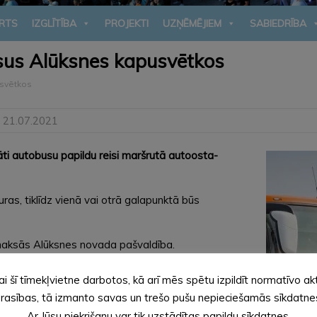
RTS
IZGLĪTĪBA
PROJEKTI
UZŅĒMĒJIEM
SABIEDRĪBA
sus Alūksnes kapusvētkos
svētkos
 21.07.2021
āti autobusu papildu reisi maršrutā autoosta-
uras, tiklīdz vienā vai otrā galapunktā būs
maksās Alūksnes novada pašvaldība.
ai šī tīmekļvietne darbotos, kā arī mēs spētu izpildīt normatīvo ak
rasības, tā izmanto savas un trešo pušu nepieciešamās sīkdatne
Ar Jūsu piekrišanu var tik uzstādītas papildu sīkdatnes.