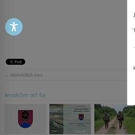
“
← Iepriekšējā ziņa
Iesakām arī šo