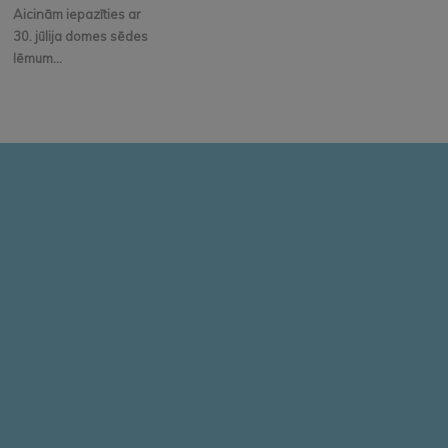
Aicinām iepazīties ar
30. jūlija domes sēdes
lēmum...