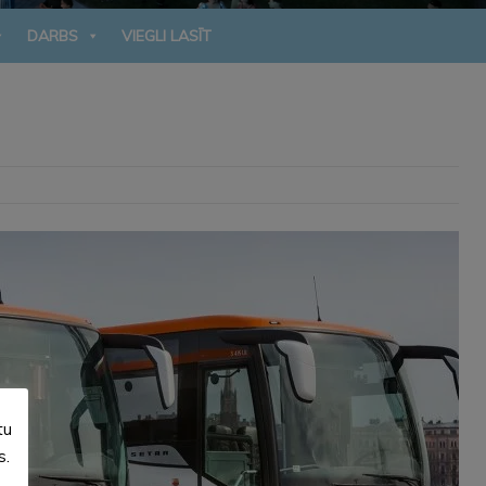
DARBS
VIEGLI LASĪT
tu
s.