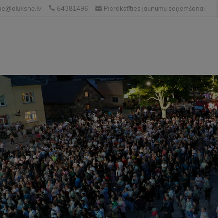
e@aluksne.lv
64381496
Pierakstīties jaunumu saņemšanai