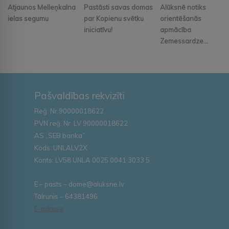
Atjaunos Melleņkalna
Pastāsti savas domas
Alūksnē notiks
ielas segumu
par Kopienu svētku
orientēšanās
iniciatīvu!
apmācība
Zemessardze...
Pašvaldības rekvizīti
Reģ. Nr.90000018622
PVN reģ. Nr. LV 90000018622
AS „SEB banka”
Kods: UNLALV2X
Konts: LV58 UNLA 0025 0041 3033 5
E – pasts – dome@aluksne.lv
Tālrunis – 64381496
E-adrese