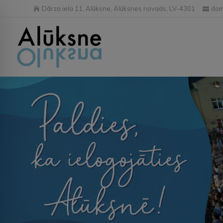
Dārza iela 11, Alūksne, Alūksnes novads, LV-4301
dom