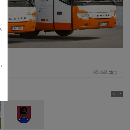
”
su
t
m
Nākošā ziņa →
<
>