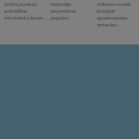
Iznācis jaunākais
Iedzīvotāju
Alūksnes novadā
pašvaldības
pieņemšanas
bioloģiski
informatīvā izdevum...
pagastos
apsaimniekotas
zemes īpa...