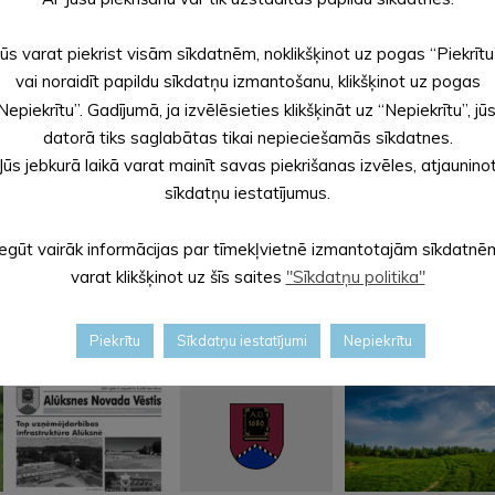
Jūs varat piekrist visām sīkdatnēm, noklikšķinot uz pogas “Piekrītu
vai noraidīt papildu sīkdatņu izmantošanu, klikšķinot uz pogas
Nepiekrītu”. Gadījumā, ja izvēlēsieties klikšķināt uz “Nepiekrītu”, jū
datorā tiks saglabātas tikai nepieciešamās sīkdatnes.
Jūs jebkurā laikā varat mainīt savas piekrišanas izvēles, atjaunino
sīkdatņu iestatījumus.
Iegūt vairāk informācijas par tīmekļvietnē izmantotajām sīkdatnē
varat klikšķinot uz šīs saites
"Sīkdatņu politika"
Piekrītu
Sīkdatņu iestatījumi
Nepiekrītu