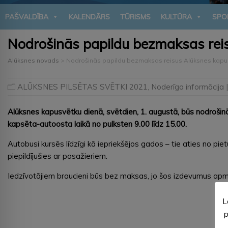
PAŠVALDĪBA
KALENDĀRS
TŪRISMS
KULTŪRA
SPO
Nodrošinās papildu bezmaksas rei
Alūksnes novads
>
Nodrošinās papildu bezmaksas reisus Alūksnes kapu
ALŪKSNES PILSĒTAS SVĒTKI 2021
,
Noderīga informācija
|
Alūksnes kapusvētku dienā, svētdien, 1. augustā, būs nodrošin
kapsēta-autoosta laikā no pulksten 9.00 līdz 15.00.
Autobusi kursēs līdzīgi kā iepriekšējos gados – tie aties no piet
piepildījušies ar pasažieriem.
Iedzīvotājiem braucieni būs bez maksas, jo šos izdevumus ap
L
p