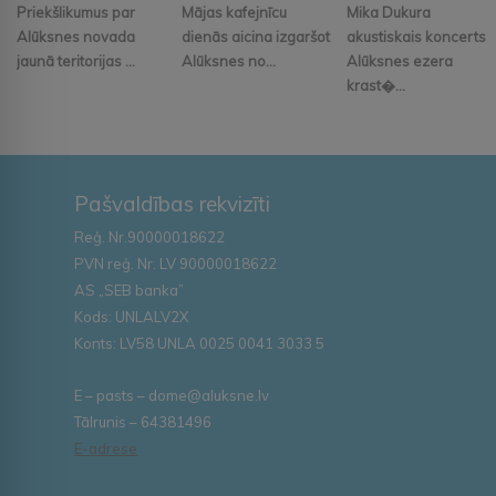
Priekšlikumus par
Mājas kafejnīcu
Mika Dukura
Alūksnes novada
dienās aicina izgaršot
akustiskais koncerts
jaunā teritorijas ...
Alūksnes no...
Alūksnes ezera
krast�...
Pašvaldības rekvizīti
Reģ. Nr.90000018622
PVN reģ. Nr. LV 90000018622
AS „SEB banka”
Kods: UNLALV2X
Konts: LV58 UNLA 0025 0041 3033 5
E – pasts – dome@aluksne.lv
Tālrunis – 64381496
E-adrese