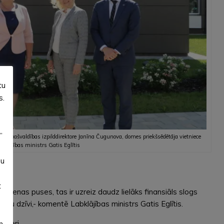
tu
s.
”
rs, pašvaldības izpilddirektore Janīna Čugunova, domes priekšsēdētāja vietniece
abklājības ministrs Gatis Eglītis
su
t
No vienas puses, tas ir uzreiz daudz lielāks finansiāls slogs
īgu dzīvi,- komentē Labklājības ministrs Gatis Eglītis.
isteri.
m