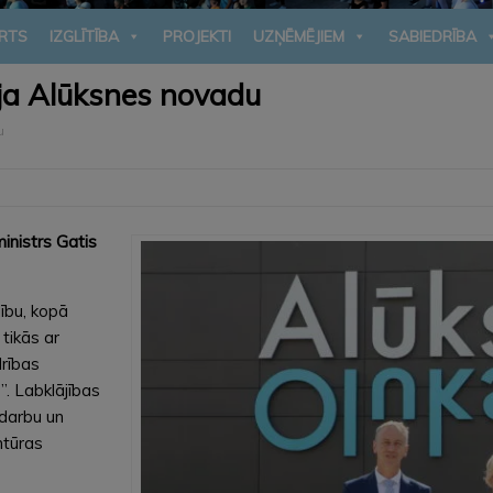
RTS
IZGLĪTĪBA
PROJEKTI
UZŅĒMĒJIEM
SABIEDRĪBA
ēja Alūksnes novadu
u
inistrs Gatis
dību, kopā
tikās ar
drības
”. Labklājības
 darbu un
ntūras