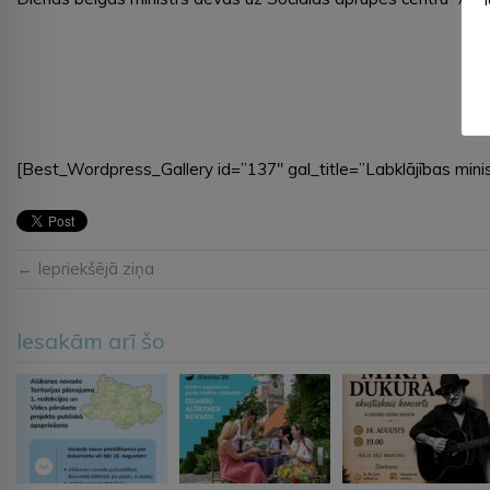
[Best_Wordpress_Gallery id=”137″ gal_title=”Labklājības minis
← Iepriekšējā ziņa
Iesakām arī šo