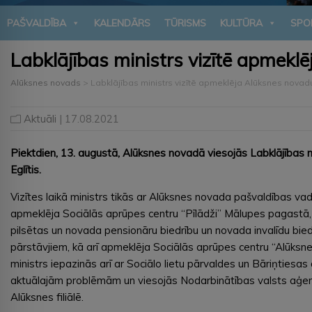
PAŠVALDĪBA
KALENDĀRS
TŪRISMS
KULTŪRA
SPO
Labklājības ministrs vizītē apmekl
Alūksnes novads
>
Labklājības ministrs vizītē apmeklēja Alūksnes novad
Aktuāli
| 17.08.2021
Piektdien, 13. augustā, Alūksnes novadā viesojās Labklājības m
Eglītis.
Vizītes laikā ministrs tikās ar Alūksnes novada pašvaldības va
apmeklēja Sociālās aprūpes centru “Pīlādži” Mālupes pagastā, 
pilsētas un novada pensionāru biedrību un novada invalīdu bie
pārstāvjiem, kā arī apmeklēja Sociālās aprūpes centru “Alūksne
ministrs iepazinās arī ar Sociālo lietu pārvaldes un Bāriņtiesas
aktuālajām problēmām un viesojās Nodarbinātības valsts aģe
Alūksnes filiālē.