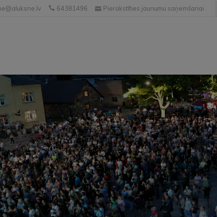
e@aluksne.lv
64381496
Pierakstīties jaunumu saņemšanai