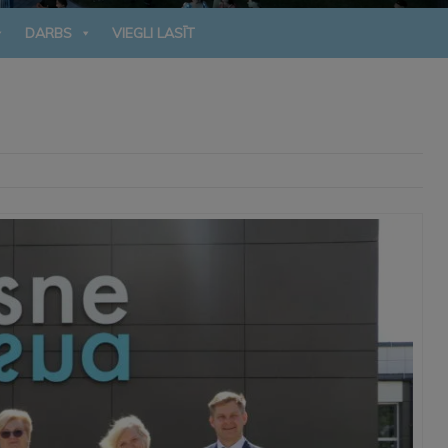
DARBS
VIEGLI LASĪT