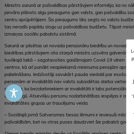
Ministrs sarunā ar pašvaldības pārstāvjiem informēja, ka no 
janvāra plānots algu pieaugums gan valsts, gan pašvaldību so
centru aprūpētājiem. Šis pieaugums tiks segts no valsts budžeta
tas neradīs papildu slogu uz pašvaldības budžetu. Tāpat minist
izmaiņas sociālo pabalstu sistēmā.
Sarunā ar pilsētas un novada pensionāru biedrību un novada in
L
biedrības pārstāvjiem cita starpā ministrs uzsvēra galvenās pr
p
tuvākajā laikā – sagatavoties gaidāmajam Covid-19 vilnim soc
centros, kā arī panākt neapliekamā minimuma pensijām apmēr
palielināšanu. Iedzīvotāji savukārt pauda viedokli par esošo situ
personām ar invaliditāti nav valsts subsidētas darba vietas, uz
atbildēja, ka bezdarbniekiem ar invaliditāti ir labs potenciāls, la
darba tirgū. Atsevišķu personu nodarbinātības iespējas ir atka
“
invaliditātes grupas un traucējumu veida.
– Sociālajā jomā Satversmes tiesas lēmumi ir ieviesuši milzīgas ko
pašvaldībām, bet no otras puses daudzviet šie pabalsti gadījumos
Dienas beigās ministrs devās uz Sociālās aprūpes centru “Alūksne