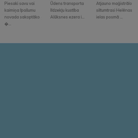
Piesaki savu vai
Ūdens transporta
Atjauno maģistrālo
kaimiņa īpašumu
līdzekļu kustība
siltumtrasi Helēnas
novada sakoptāko
Alūksnes ezera i...
ielas posmā ...
�...