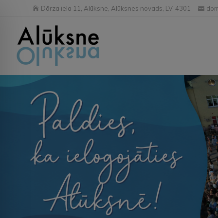
Dārza iela 11, Alūksne, Alūksnes novads, LV-4301
dom