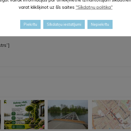
varat klikšķinot uz šīs saites
"Sīkdatņu politika"
Piekrītu
Sīkdatņu iestatījumi
Nepiekrītu
trs”]