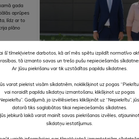
nākamā gada
ciālās aprūpes
, līdz ar to
rija plāno
valīdu
ai šī tīmekļvietne darbotos, kā arī mēs spētu izpildīt normatīvo ak
ioritātes
rasības, tā izmanto savas un trešo pušu nepieciešamās sīkdatne
iālās aprūpes
Ar Jūsu piekrišanu var tik uzstādītas papildu sīkdatnes.
a
āciju, kad
Jūs varat piekrist visām sīkdatnēm, noklikšķinot uz pogas “Piekrītu
 ko ministrs
No kreisās: Alūksnes novada domes priekšsēdētājs Dzintars Adle
attīstības un investīciju piesaistes jautājumos Līga Langrate, L
vai noraidīt papildu sīkdatņu izmantošanu, klikšķinot uz pogas
i iekļautos
rīgas no
Nepiekrītu”. Gadījumā, ja izvēlēsieties klikšķināt uz “Nepiekrītu”, jū
datorā tiks saglabātas tikai nepieciešamās sīkdatnes.
Jūs jebkurā laikā varat mainīt savas piekrišanas izvēles, atjaunino
rekcijas. Par to, vai tas ir labi vai slikti, man ir grūti komentēt. 
sīkdatņu iestatījumus.
, ja viņi netiek ļaunprātīgi izmantoti, spēj nodrošināt cilvēka cien
”, lai iepazītos ar situāciju, un tikās ar centra vadītāju Baibu Me
Iegūt vairāk informācijas par tīmekļvietnē izmantotajām sīkdatnē