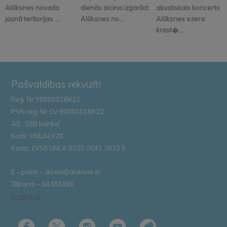
Alūksnes novada
dienās aicina izgaršot
akustiskais koncerts
jaunā teritorijas ...
Alūksnes no...
Alūksnes ezera
krast�...
Pašvaldības rekvizīti
Reģ. Nr.90000018622
PVN reģ. Nr. LV 90000018622
AS „SEB banka”
Kods: UNLALV2X
Konts: LV58 UNLA 0025 0041 3033 5
E – pasts – dome@aluksne.lv
Tālrunis – 64381496
E-adrese