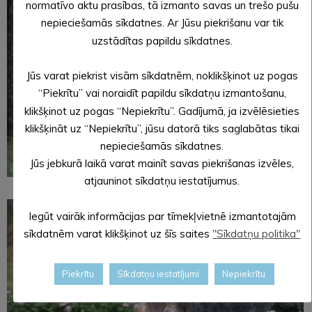
normatīvo aktu prasības, tā izmanto savas un trešo pušu
nepieciešamās sīkdatnes. Ar Jūsu piekrišanu var tik
uzstādītas papildu sīkdatnes.
Jūs varat piekrist visām sīkdatnēm, noklikšķinot uz pogas
“Piekrītu” vai noraidīt papildu sīkdatņu izmantošanu,
klikšķinot uz pogas “Nepiekrītu”. Gadījumā, ja izvēlēsieties
klikšķināt uz “Nepiekrītu”, jūsu datorā tiks saglabātas tikai
nepieciešamās sīkdatnes.
Jūs jebkurā laikā varat mainīt savas piekrišanas izvēles,
atjauninot sīkdatņu iestatījumus.
Iegūt vairāk informācijas par tīmekļvietnē izmantotajām
sīkdatnēm varat klikšķinot uz šīs saites
"Sīkdatņu politika"
Piekrītu
Sīkdatņu iestatījumi
Nepiekrītu