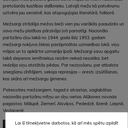
pretošanās kustības dalībnieku. Latvijā mežu kā patvērumu
uztvēra jau senatnē, kas atspoguļojas literatūrā, folklorā.
Mežsargi strādāja mežos bieži vien jau vairākās paaudzēs un
savu mežu platības pārzināja ļoti pamatīgi. Nacionālo
partizānu cīņu laikā no 1944. gada līdz 1953. gadam
mežsargi nokļuva čekas pastiprinātas uzmanības lokā, viņu
mājas un to apkārtni uzmanīja īpaši. Mežsargi savu apgaitu
laikā slepenos iemītniekus reizēm nekad nesatika, bet
redzēja viņu atstātās pēdas. Par neziņošanu, par atbalsta
sniegšanu cīnītājiem, sekoja represijas – aresti, izsūtīšanas,
kas skāra arī mežsargu ģimenes.
Pateicoties mežsargiem, tagad ir atrastas, saglabātas
nacionālo partizānu mītņu un cīņu vietas Alūksnes novada
pagastos: Mālupē, Ziemerī, Alsviķos, Pededzē, Ilzenē, Liepnā,
Veclaicenē.
Lai šī tīmekļvietne darbotos, kā arī mēs spētu izpildīt