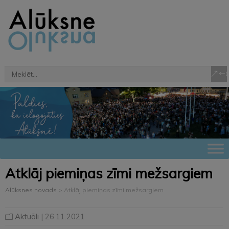
Atklāj piemiņas zīmi mežsargiem
Alūksnes novads
>
Atklāj piemiņas zīmi mežsargiem
Aktuāli
| 26.11.2021