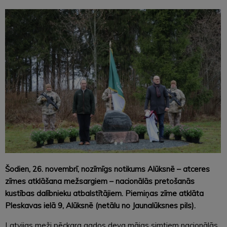
Šodien, 26. novembrī, nozīmīgs notikums Alūksnē – atceres
zīmes atklāšana mežsargiem – nacionālās pretošanās
kustības dalībnieku atbalstītājiem. Piemiņas zīme atklāta
Pleskavas ielā 9, Alūksnē (netālu no Jaunalūksnes pils).
Latvijas meži pēckara gados deva mājas simtiem nacionālās