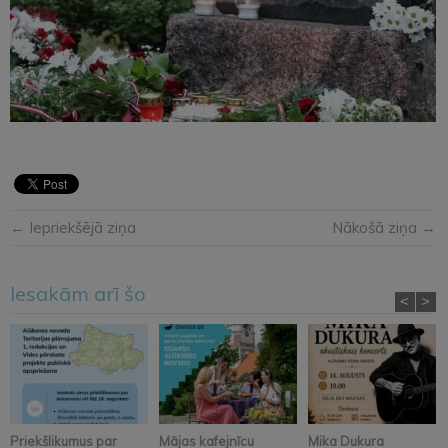
← Iepriekšējā ziņa
Nākošā ziņa →
Iesakām arī šo
<
>
Priekšlikumus par
Mājas kafejnīcu
Mika Dukura