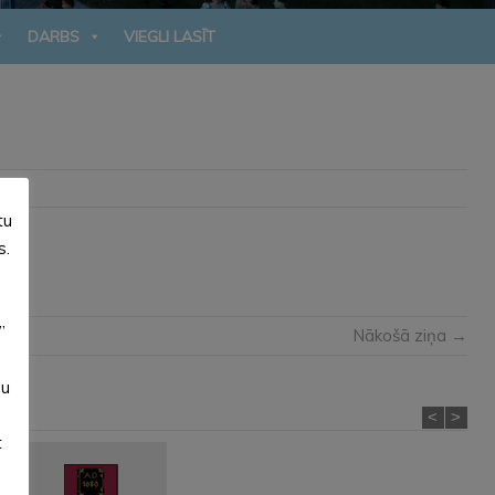
DARBS
VIEGLI LASĪT
tu
s.
”
Nākošā ziņa →
su
<
>
t