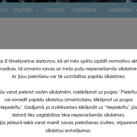
RTS
IZGLĪTĪBA
PROJEKTI
UZŅĒMĒJIEM
SABIEDRĪBA
ai šī tīmekļvietne darbotos, kā arī mēs spētu izpildīt normatīvo ak
rasības, tā izmanto savas un trešo pušu nepieciešamās sīkdatne
Ar Jūsu piekrišanu var tik uzstādītas papildu sīkdatnes.
Jūs varat piekrist visām sīkdatnēm, noklikšķinot uz pogas “Piekrītu
vai noraidīt papildu sīkdatņu izmantošanu, klikšķinot uz pogas
Nepiekrītu”. Gadījumā, ja izvēlēsieties klikšķināt uz “Nepiekrītu”, jū
datorā tiks saglabātas tikai nepieciešamās sīkdatnes.
Jūs jebkurā laikā varat mainīt savas piekrišanas izvēles, atjaunino
sīkdatņu iestatījumus.