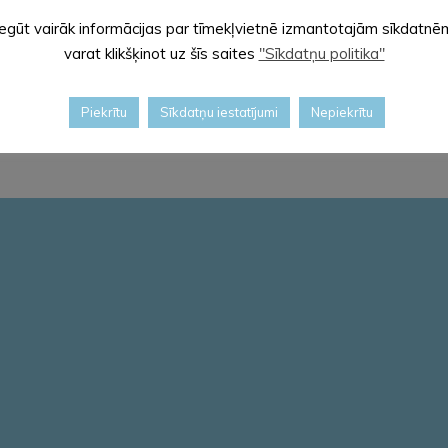
Iegūt vairāk informācijas par tīmekļvietnē izmantotajām sīkdatnē
varat klikšķinot uz šīs saites
"Sīkdatņu politika"
ā
EKOSKOLAS TĒMA
INDUKCIJAS GADA
CIK DAŽĀDI MĒS
MAIJĀ – SKOLAS VIDE
ATBALSTS JAUNAJIEM
ESAM…
Piekrītu
Sīkdatņu iestatījumi
Nepiekrītu
UN APKĀRTNE
PEDAGOGIEM