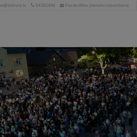
e@aluksne.lv
64381496
Pierakstīties jaunumu saņemšanai