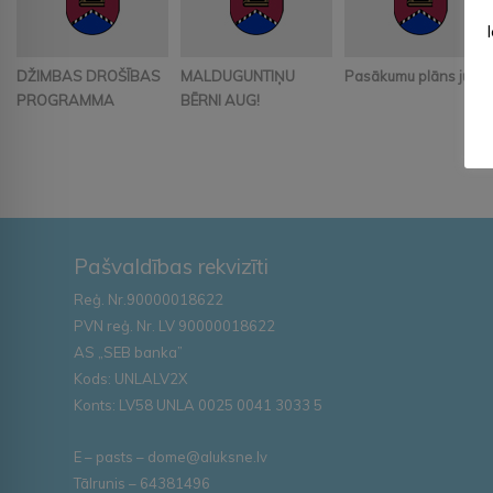
DŽIMBAS DROŠĪBAS
MALDUGUNTIŅU
Pasākumu plāns jūnij
PROGRAMMA
BĒRNI AUG!
Pašvaldības rekvizīti
Reģ. Nr.90000018622
PVN reģ. Nr. LV 90000018622
AS „SEB banka”
Kods: UNLALV2X
Konts: LV58 UNLA 0025 0041 3033 5
E – pasts – dome@aluksne.lv
Tālrunis – 64381496