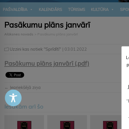
PAŠVALDĪBA
KALENDĀRS
TŪRISMS
KULTŪRA
SPO
Pasākumu plāns janvārī
Alūksnes novads
>
Pasākumu plāns janvārī
Uzzini kas notiek "Sprīdītī"
| 03.01.2022
L
Pasākumu plāns janvārī (.pdf)
p
← Iepriekšējā ziņa
“
Iesakām arī šo