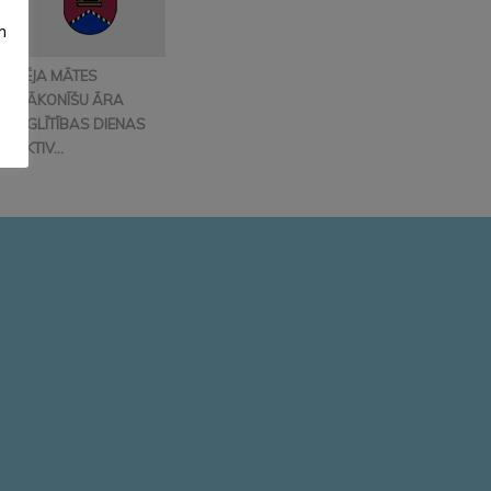
m
VĒJA MĀTES
MĀKONĪŠU ĀRA
IZGLĪTĪBAS DIENAS
AKTIV...