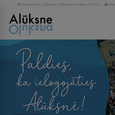
Dārza iela 11, Alūksne, Alūksnes novads, LV-4301
dom