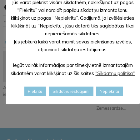
Jūs varat piekrist visām sīkdatnēm, noklikšķinot uz pogas
“Piekrītu” vai noraidīt papildu sīkdatņu izmantošanu,
klikšķinot uz pogas “Nepiekrītu”. Gadījumā, ja izvēlēsieties
← Iepriekšējā ziņa
Nākošā ziņa →
klikšķināt uz “Nepiekrītu”, jūsu datorā tiks saglabātas tikai
nepieciešamās sīkdatnes.
Iesakām arī šo
Jūs jebkurā laikā varat mainīt savas piekrišanas izvēles,
<
>
atjauninot sīkdatņu iestatījumus.
Iegūt vairāk informācijas par tīmekļvietnē izmantotajām
sīkdatnēm varat klikšķinot uz šīs saites
"Sīkdatņu politika"
Atjaunos Melleņkalna
Pastāsti savas domas
Alūksnē notiks
Piekrītu
Sīkdatņu iestatījumi
Nepiekrītu
ielas segumu
par Kopienu svētku
orientēšanās
iniciatīvu!
apmācība
Zemessardze...