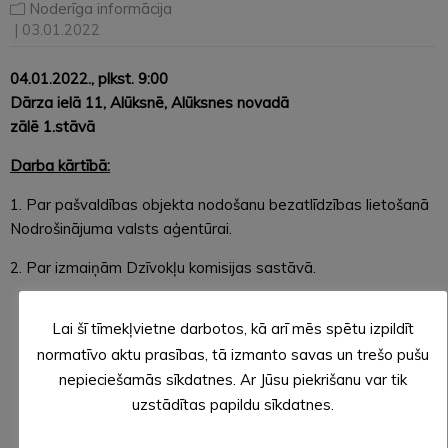
Noderīga informācija
| 03.01.2022
04.01.2022.
, plkst. 9:00
Dārza ielā 11, Alūksnē, Alūksnes novadā
zālē 1.stāvā
Darba kārtībā:
1. Par pašvaldības objekta nodošanu bezatlīdzības lietošanā
Nodrošinājuma valsts aģentūrai.
2. Par izmaiņām Dzīvokļu komisijas sastāvā.
Lai šī tīmekļvietne darbotos, kā arī mēs spētu izpildīt
normatīvo aktu prasības, tā izmanto savas un trešo pušu
nepieciešamās sīkdatnes. Ar Jūsu piekrišanu var tik
uzstādītas papildu sīkdatnes.