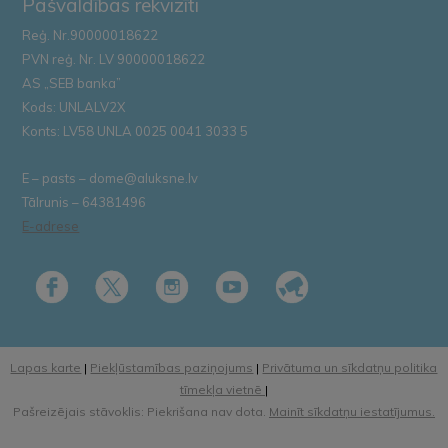
Pašvaldības rekvizīti
Reģ. Nr.90000018622
PVN reģ. Nr. LV 90000018622
AS „SEB banka”
Kods: UNLALV2X
Konts: LV58 UNLA 0025 0041 3033 5
E – pasts – dome@aluksne.lv
Tālrunis – 64381496
E-adrese
Lapas karte
|
Piekļūstamības paziņojums
|
Privātuma un sīkdatņu politika
tīmekļa vietnē
|
Pašreizējais stāvoklis: Piekrišana nav dota.
Mainīt sīkdatņu iestatījumus.