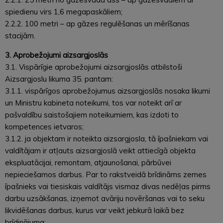
spiedienu virs 1,6 megapaskāliem;
2.2.2. 100 metri – ap gāzes regulēšanas un mērīšanas
stacijām.
3. Aprobežojumi aizsargjoslās
3.1. Vispārīgie aprobežojumi aizsargjoslās atbilstoši
Aizsargjoslu likuma 35. pantam:
3.1.1. vispārīgos aprobežojumus aizsargjoslās nosaka likumi
un Ministru kabineta noteikumi, tos var noteikt arī ar
pašvaldību saistošajiem noteikumiem, kas izdoti to
kompetences ietvaros;
3.1.2. ja objektam ir noteikta aizsargjosla, tā īpašniekam vai
valdītājam ir atļauts aizsargjoslā veikt attiecīgā objekta
ekspluatācijai, remontam, atjaunošanai, pārbūvei
nepieciešamos darbus. Par to rakstveidā brīdināms zemes
īpašnieks vai tiesiskais valdītājs vismaz divas nedēļas pirms
darbu uzsākšanas, izņemot avāriju novēršanas vai to seku
likvidēšanas darbus, kurus var veikt jebkurā laikā bez
brīdinājuma;