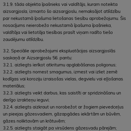
3.1.9. tāda objekta īpašnieks vai valdītājs, kuram noteikta
aizsargjosla, izmanto šo aizsargjoslu, nemaksājot atlīdzību
par nekustamā īpašuma lietošanas tiesību aprobežojumu. Šis
nosacījums neierobežo nekustamā īpašuma īpašnieka,
valdītāja vai lietotāja tiesības prasīt viņam radīto tiešo
zaudējumu atlīdzību.
3.2. Speciālie aprobežojumi ekspluatācijas aizsargjoslās
saskaņā ar Aizsargjoslu 56. pantu:
3.2.1. aizliegts ierīkot atkritumu apglabāšanas poligonus;
3.2.2. aizliegts nomest smagumus, izmest vai izliet zemē
kodīgas vai koroziju izraisošas vielas, degvielu vai eļļošanas
materiālus;
3.2.3. aizliegts veikt darbus, kas saistīti ar spridzināšanu un
derīgo izrakteņu ieguvi;
3.2.4. aizliegts aizkraut un norobežot ar žogiem pievedceļus
un pieejas gāzesvadiem, gāzapgādes iekārtām un būvēm,
gāzes noliktavām un krātuvēm;
3.2.5. aizliegts staigāt pa virsūdens gāzesvadu pārejām;