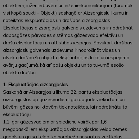
objektiem, inženierbūvēm un inženierkomunikācijām (turpmāk
visi kopā saukti – Objekti) saskaņā ar Aizsargjoslu likumu ir
noteiktas ekspluatācijas un drošības aizsargjoslas.
Ekspluatācijas aizsargjoslu galvenais uzdevums ir nodrošināt
dabasgāzes pārvades sistēmas gāzesvada efektīvu un
drošu ekspluatāciju un attīstības iespējas. Savukārt drošības
aizsargjoslu galvenais uzdevums ir nodrošināt vides un
cilvēku drošību šo objektu ekspluatācijas laikā un iespējamo
avāriju gadījumā, kā arī pašu objektu un to tuvumā esošo
objektu drošību.
1. Ekspluatācijas aizsargjoslas
Saskaņā ar Aizsargjoslu likuma 22. pantu ekspluatācijas
aizsargjoslas ap gāzesvadiem, gāzapgādes iekārtām un
būvēm, gāzes noliktavām tiek noteiktas, lai nodrošinātu to
ekspluatāciju:
1.1. gar gāzesvadiem ar spiedienu vairāk par 1,6
megapaskāliem ekspluatācijas aizsargjoslas veido zemes
gabals un gaisa telpa, ko norobežo nosacītas vertikālas