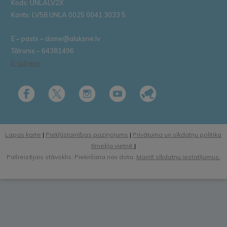
Kods: UNLALV2X
Konts: LV58 UNLA 0025 0041 3033 5
E – pasts – dome@aluksne.lv
Tālrunis – 64381496
E-adrese
Lapas karte
|
Piekļūstamības paziņojums
|
Privātuma un sīkdatņu politika
tīmekļa vietnē
|
Pašreizējais stāvoklis: Piekrišana nav dota.
Mainīt sīkdatņu iestatījumus.