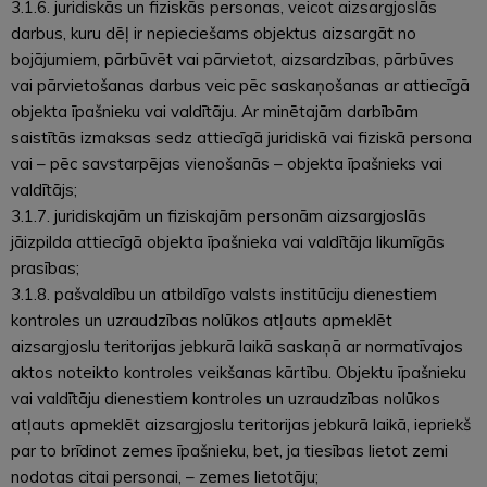
3.1.6. juridiskās un fiziskās personas, veicot aizsargjoslās
darbus, kuru dēļ ir nepieciešams objektus aizsargāt no
bojājumiem, pārbūvēt vai pārvietot, aizsardzības, pārbūves
vai pārvietošanas darbus veic pēc saskaņošanas ar attiecīgā
objekta īpašnieku vai valdītāju. Ar minētajām darbībām
saistītās izmaksas sedz attiecīgā juridiskā vai fiziskā persona
vai – pēc savstarpējas vienošanās – objekta īpašnieks vai
valdītājs;
3.1.7. juridiskajām un fiziskajām personām aizsargjoslās
jāizpilda attiecīgā objekta īpašnieka vai valdītāja likumīgās
prasības;
3.1.8. pašvaldību un atbildīgo valsts institūciju dienestiem
kontroles un uzraudzības nolūkos atļauts apmeklēt
aizsargjoslu teritorijas jebkurā laikā saskaņā ar normatīvajos
aktos noteikto kontroles veikšanas kārtību. Objektu īpašnieku
vai valdītāju dienestiem kontroles un uzraudzības nolūkos
atļauts apmeklēt aizsargjoslu teritorijas jebkurā laikā, iepriekš
par to brīdinot zemes īpašnieku, bet, ja tiesības lietot zemi
nodotas citai personai, – zemes lietotāju;