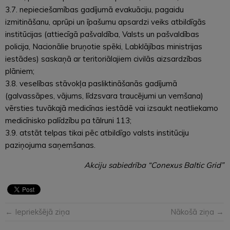
3.7. nepieciešamības gadījumā evakuāciju, pagaidu
izmitināšanu, aprūpi un īpašumu apsardzi veiks atbildīgās
institūcijas (attiecīgā pašvaldība, Valsts un pašvaldības
policija, Nacionālie bruņotie spēki, Labklājības ministrijas
iestādes) saskaņā ar teritoriālajiem civilās aizsardzības
plāniem;
3.8. veselības stāvokļa pasliktināšanās gadījumā
(galvassāpes, vājums, līdzsvara traucējumi un vemšana)
vērsties tuvākajā medicīnas iestādē vai izsaukt neatliekamo
medicīnisko palīdzību pa tālruni 113;
3.9. atstāt telpas tikai pēc atbildīgo valsts institūciju
paziņojuma saņemšanas.
Akciju sabiedrība “Conexus Baltic Grid”
← Iepriekšējā ziņa
Nākošā ziņa →