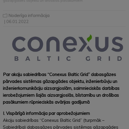
gāzapgādes objektu un drošības pasākumiem
Noderīga informācija
| 06.01.2022
Par akciju sabiedrības “Conexus Baltic Grid” dabasgāzes
pārvades sistēmas gāzapgādes objektu, inženierbūvju un
inženierkomunikāciju aizsargjoslām, saimnieciskās darbības
ierobežojumiem šajās aizsargjoslās, bīstamību un drošības
pasākumiem rūpnieciskās avārijas gadījumā
I. Vispārīgā informācija par aprobežojumiem
Akciju sabiedrības “Conexus Baltic Grid” (turpmāk –
Sabiedrība) dabasgāzes pārvades sistēmas gāzapgādes