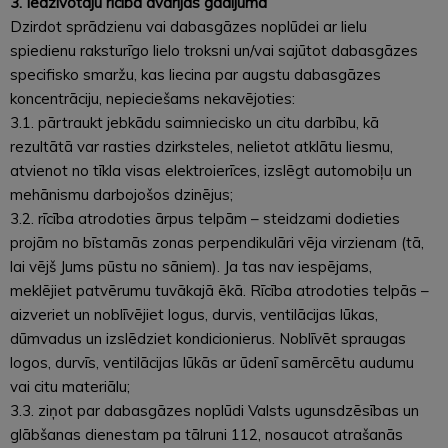
3. Iedzīvotāju rīcība avārijas gadījumā
Dzirdot sprādzienu vai dabasgāzes noplūdei ar lielu
spiedienu raksturīgo lielo troksni un/vai sajūtot dabasgāzes
specifisko smaržu, kas liecina par augstu dabasgāzes
koncentrāciju, nepieciešams nekavējoties:
3.1. pārtraukt jebkādu saimniecisko un citu darbību, kā
rezultātā var rasties dzirksteles, nelietot atklātu liesmu,
atvienot no tīkla visas elektroierīces, izslēgt automobiļu un
mehānismu darbojošos dzinējus;
3.2. rīcība atrodoties ārpus telpām – steidzami dodieties
projām no bīstamās zonas perpendikulāri vēja virzienam (tā,
lai vējš Jums pūstu no sāniem). Ja tas nav iespējams,
meklējiet patvērumu tuvākajā ēkā. Rīcība atrodoties telpās –
aizveriet un noblīvējiet logus, durvis, ventilācijas lūkas,
dūmvadus un izslēdziet kondicionierus. Noblīvēt spraugas
logos, durvīs, ventilācijas lūkās ar ūdenī samērcētu audumu
vai citu materiālu;
3.3. ziņot par dabasgāzes noplūdi Valsts ugunsdzēsības un
glābšanas dienestam pa tālruni 112, nosaucot atrašanās