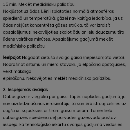
15 min. Meklēt medicīnisku palīdzību.
Nokļūstot uz ādas Lēni izplatoties normālā atmosfēras
spiedienā un temperatūrā, gāzei nav kaitīga iedarbība. Ja uz
ādas nokļūst koncentrēta gāzes strūkla, tā var izraisīt
apsaldējumus, nekavējoties skalot ādu ar lielu daudzumu tīra
ūdens vairākas minūtes. Apsaldējuma gadījumā meklēt
medicīnisko palīdzību.
Ieelpojot
Nogādāt cietušo svaigā gaisā (nepiesārņotā vietā).
Nodrošināt siltumu un miera stāvokli. Ja elpošana apstājusies,
veikt mākslīgo
elpināšanu. Nekavējoties meklēt medicīnisko palīdzību.
2. Iespējamās avārijas
Dabasgāze ir vieglāka par gaisu, tāpēc noplūdes gadījumā, ja
nav aizdedzināšanas ierosinātāju, tā samērā strauji celsies uz
augšu un sajauksies ar tīrām gaisa masām. Tomēr lielā
dabasgāzes spiediena dēļ pārvades gāzesvadā pastāv
iespēja, ka tehnoloģisko iekārtu avārijas gadījumā veidosies