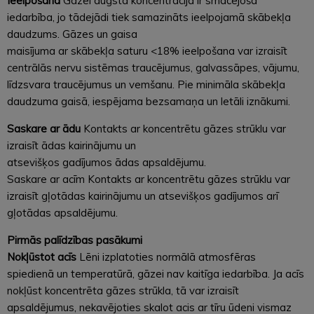
Ieelpošana
Gāzei augstā koncentrācijā ir smacējoša
iedarbība, jo tādejādi tiek samazināts ieelpojamā skābekļa
daudzums. Gāzes un gaisa
maisījuma ar skābekļa saturu <18% ieelpošana var izraisīt
centrālās nervu sistēmas traucējumus, galvassāpes, vājumu,
līdzsvara traucējumus un vemšanu. Pie minimāla skābekļa
daudzuma gaisā, iespējama bezsamaņa un letāli iznākumi.
Saskare ar ādu
Kontakts ar koncentrētu gāzes strūklu var
izraisīt ādas kairinājumu un
atsevišķos gadījumos ādas apsaldējumu.
Saskare ar acīm Kontakts ar koncentrētu gāzes strūklu var
izraisīt gļotādas kairinājumu un atsevišķos gadījumos arī
gļotādas apsaldējumu.
Pirmās palīdzības pasākumi
Nokļūstot acīs
Lēni izplatoties normālā atmosfēras
spiedienā un temperatūrā, gāzei nav kaitīga iedarbība. Ja acīs
nokļūst koncentrēta gāzes strūkla, tā var izraisīt
apsaldējumus, nekavējoties skalot acis ar tīru ūdeni vismaz