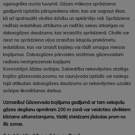
ugunsgrēka avota tuvumā. Gāzes mākoņa sprādziena
gadījumā izplatās pārspiediena vilnis, kas var sagraut ēkas,
kā arī apdraudēt cilvēka dzīvību un apkārtējo vidi. Sprādziena
radītais iedarbības attālums un radītās sekas atkarīgas no
dabasgāzes daudzuma, kas iesaistīts sprādzienā. Cilvēki var
ciest no sprādziena viļņa izraisītas lidojošu priekšmetu
iedarbības, kas var izraisīt bojāeju vai rādīt smagus miesas
bojājumus. Dabasgāzes pārvades sistēmas gāzesvadam
radīsies neatgriezeniski bojājumi.
Konstatējot šādas avārijas, Sabiedrība nekavējoties atslēgs
bojāto gāzesvada posmu, no cauruļvada izplūdīs vai sadegs
tajā atlikušais dabasgāzes daudzums un nekavējoties uzsāks
avārijas likvidēšanas darbus.
Uzmanību! Gāzesvada bojājuma gadījumā ar tam sekojošu
gāzes degšanu apmēram 200 m zonā var veidoties cilvēkiem
bīstams siltumstarojums, tādēļ steidzami jādodas prom no
šīs zonas.