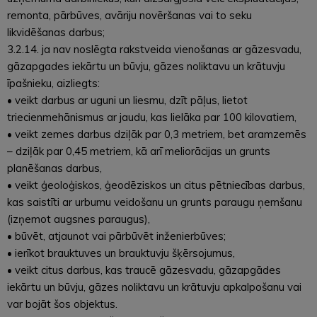
remonta, pārbūves, avāriju novēršanas vai to seku
likvidēšanas darbus;
3.2.14. ja nav noslēgta rakstveida vienošanas ar gāzesvadu,
gāzapgades iekārtu un būvju, gāzes noliktavu un krātuvju
īpašnieku, aizliegts:
• veikt darbus ar uguni un liesmu, dzīt pāļus, lietot
triecienmehānismus ar jaudu, kas lielāka par 100 kilovatiem,
• veikt zemes darbus dziļāk par 0,3 metriem, bet aramzemēs
– dziļāk par 0,45 metriem, kā arī meliorācijas un grunts
planēšanas darbus,
• veikt ģeoloģiskos, ģeodēziskos un citus pētniecības darbus,
kas saistīti ar urbumu veidošanu un grunts paraugu ņemšanu
(izņemot augsnes paraugus),
• būvēt, atjaunot vai pārbūvēt inženierbūves;
• ierīkot brauktuves un brauktuvju šķērsojumus,
• veikt citus darbus, kas traucē gāzesvadu, gāzapgādes
iekārtu un būvju, gāzes noliktavu un krātuvju apkalpošanu vai
var bojāt šos objektus.