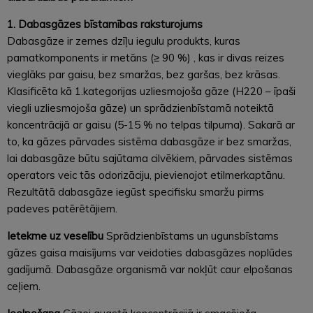
1. Dabasgāzes bīstamības raksturojums
Dabasgāze ir zemes dzīļu iegulu produkts, kuras
pamatkomponents ir metāns (≥ 90 %) , kas ir divas reizes
vieglāks par gaisu, bez smaržas, bez garšas, bez krāsas.
Klasificēta kā 1.kategorijas uzliesmojoša gāze (H220 – īpaši
viegli uzliesmojoša gāze) un sprādzienbīstamā noteiktā
koncentrācijā ar gaisu (5-15 % no telpas tilpuma). Sakarā ar
to, ka gāzes pārvades sistēma dabasgāze ir bez smaržas,
lai dabasgāze būtu sajūtama cilvēkiem, pārvades sistēmas
operators veic tās odorizāciju, pievienojot etilmerkaptānu.
Rezultātā dabasgāze iegūst specifisku smaržu pirms
padeves patērētājiem.
Ietekme uz veselību
Sprādzienbīstams un ugunsbīstams
gāzes gaisa maisījums var veidoties dabasgāzes noplūdes
gadījumā. Dabasgāze organismā var nokļūt caur elpošanas
ceļiem.