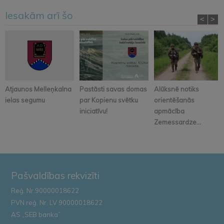
Iesakām arī šo
<
>
Atjaunos Melleņkalna
Pastāsti savas domas
Alūksnē notiks
ielas segumu
par Kopienu svētku
orientēšanās
iniciatīvu!
apmācība
Zemessardze...
Pašvaldības rekvizīti
Reģ. Nr.90000018622
PVN reģ. Nr. LV 90000018622
AS „SEB banka”