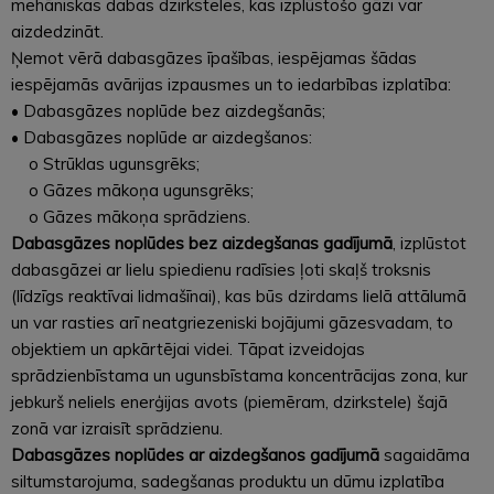
mehāniskas dabas dzirksteles, kas izplūstošo gāzi var
aizdedzināt.
Ņemot vērā dabasgāzes īpašības, iespējamas šādas
iespējamās avārijas izpausmes un to iedarbības izplatība:
• Dabasgāzes noplūde bez aizdegšanās;
• Dabasgāzes noplūde ar aizdegšanos:
o Strūklas ugunsgrēks;
o Gāzes mākoņa ugunsgrēks;
o Gāzes mākoņa sprādziens.
Dabasgāzes noplūdes bez aizdegšanas gadījumā
, izplūstot
dabasgāzei ar lielu spiedienu radīsies ļoti skaļš troksnis
(līdzīgs reaktīvai lidmašīnai), kas būs dzirdams lielā attālumā
un var rasties arī neatgriezeniski bojājumi gāzesvadam, to
objektiem un apkārtējai videi. Tāpat izveidojas
sprādzienbīstama un ugunsbīstama koncentrācijas zona, kur
jebkurš neliels enerģijas avots (piemēram, dzirkstele) šajā
zonā var izraisīt sprādzienu.
Dabasgāzes noplūdes ar aizdegšanos gadījumā
sagaidāma
siltumstarojuma, sadegšanas produktu un dūmu izplatība