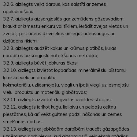
3.2.6. aizliegts veikt darbus, kas saistīti ar zemes
applūdināšanu;
3.2.7. aizliegts aizsargjoslās gar zemūdens gāzesvadiem
braukt ar izmestu enkuru vai tīkliem, ierādīt zvejas vietas un
zvejot, ķert ūdens dzīvniekus un iegūt ūdensaugus ar
dziļūdens rīkiem;
3.2.8. aizliegts audzēt kokus un krūmus platībās, kuras
norādītas aizsargjoslu noteikšanas metodikā;
3.2.9. aizliegts būvēt jebkuras ēkas;
3.2.10. aizliegts izvietot lopbarības, minerālmēslu, bīstamu
ķīmisko vielu un produktu,
kokmateriālu, uzliesmojošu, viegli un īpaši viegli uzliesmojošu
vielu, produktu un materiālu glabātavas;
3.2.11. aizliegts izvietot degvielas uzpildes stacijas;
3.2.12. aizliegts ierīkot kuģu, liellaivu un peldošu celtņu
piestātnes, kā arī veikt gultnes padziļināšanas un zemes
smelšanas darbus;
3.2.13. aizliegts ar jebkādām darbībām traucēt gāzapgādes
uzņēmuma darbiniekus, kuri aizsargjoslā veic ekspluatācijas,