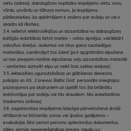
vietu (adresi), dabasgāzes noplūdes iespējamo vietu, savu
vārdu, uzvārdu un tālruņa numuru. Ja iespējams,
pārliecinieties, ka apkārtējiem ir zināms par avāriju un vai ir
skaidrs kā rīkoties;
3.4. nelietot elektroslēdžus un aizsardzībai no dabasgāzes
kaitīgās iedarbības lietot marles – vates apsējus, vairākkārt
salocītus dvieļus, audumus vai citus gaisa caurlaidīgus
materiālus, samērcējot tos ūdenī (ja ir apgrūtināta elpošana
un nav pieejami minētie elpošanas ceļu aizsardzības materiāli
– centieties aizturēt elpu un veikt īsas seklas ieelpas);
3.5. ieklausīties ugunsdzēsības un glābšanas dienesta,
policijas un AS „Conexus Baltic Grid” personāla sniegtajos
paziņojumos pa skaļruņiem un izpildīt tos (lai brīdinātu
iedzīvotājus par avāriju vai tās draudiem, tiks iedarbinātas
trauksmes sirēnas);
3.6. sagatavoties iespējamai īslaicīgai pārvietošanai drošā
attālumā no bīstamās zonas vai, īpašos gadījumos –
evakuācijai, līdzi ņemot personu apliecinošus dokumentus,
zāles, pirmās nepieciešamības preces, naudu u.c.;