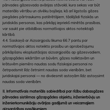
pārvades gāzesvada avārijas stāvokli, kura sekas var būt
materiālo vērtību un cilvēku bojāeja, kā arī ilgstošs gāzes
piegādes pārtraukums patērētājiem, tādējādi fiziskās un
juridiskās personas, kas pārkāpj iepriekš minētās prasības,
var saukt pie atbildības normatīvajos aktos noteiktajā
kārtībā.
4.4. Saskaņā ar Aizsargjoslu likuma 66.7 pantu par
normatīvajos aktos noteikto prasību un aprobežojumu
pārkāpšanu ekspluatācijas aizsargjoslās ap gāzesvadiem,
gāzapgādes iekārtām un būvēm, gāzes noliktavām un
krātuvēm piemēro naudas sodu fiziskajai personai no
četrpadsmit līdz četrsimt naudas soda vienībām, bet
juridiskajai personai — no divdesmit astoņām līdz astoņsimt
naudas soda vienībām.
II. Informatīvais materiāls sabiedrībai par rīcību dabasgāzes
pārvades sistēmas gāzapgādes objektu, inženierbūvju un
inženierkomunikāciju avārijas gadījumā un veicamajiem
aizsardzības pasākumiem