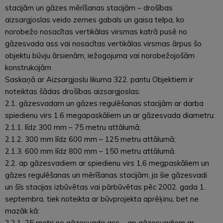
stacijām un gāzes mērīšanas stacijām – drošības
aizsargjoslas veido zemes gabals un gaisa telpa, ko
norobežo nosacītas vertikālas virsmas katrā pusē no
gāzesvada ass vai nosacītas vertikālas virsmas ārpus šo
objektu būvju ārsienām, iežogojuma vai norobežojošām
konstrukcijām
Saskaņā ar Aizsargjoslu likuma 322. pantu Objektiem ir
noteiktas šādas drošības aizsargjoslas:
2.1. gāzesvadam un gāzes regulēšanas stacijām ar darba
spiedienu virs 1.6 megapaskāliem un ar gāzesvada diametru:
2.1.1. līdz 300 mm – 75 metru attālumā;
2.1.2. 300 mm līdz 600 mm – 125 metru attālumā;
2.1.3. 600 mm līdz 800 mm – 150 metru attālumā.
2.2. ap gāzesvadiem ar spiedienu virs 1,6 megpaskāliem un
gāzes regulēšanas un mērīšanas stacijām, ja šie gāzesvadi
un šīs stacijas izbūvētas vai pārbūvētas pēc 2002. gada 1.
septembra, tiek noteikta ar būvprojekta aprēķinu, bet ne
mazāk kā:
2.2.1. 25 metri no gāzesvada ass – ap gāzesvadiem ar