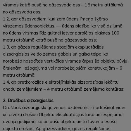
virsmas katrā pusē no gāzesvada ass – 15 metru attālumā
no gāzesvada ass;
1.2. gar gāzesvadiem, kuri zem ūdens līmeņa šķērso
virszemes ūdensobjektus, — ūdens platība, ko visā dziļumā
no ūdens virsmas līdz gultnei ietver paralēlas plaknes 100
metru attālumā katrā pusē no gāzesvada ass;
1.3. ap gāzes regulēšanas stacijām ekspluatācijas
aizsargjoslas veido zemes gabals un gaisa telpa, ko
norobežo nosacītas vertikālas virsmas ārpus šo objektu būvju
ārsienām, iežogojuma vai norobežojošām konstrukcijām – 6
metru attālumā;
1.4. ap pretkorozijas elektroķīmiskās aizsardzības iekārtu
anodu zemējumiem – 4 metru attālumā zemējuma kontūras;
2. Drošības aizsargjoslas
Drošības aizsargjoslu galvenais uzdevums ir nodrošināt vides
un cilvēku drošību Objektu ekspluatācijas laikā un iespējamo
avāriju gadījumā, kā arī pašu objektu un to tuvumā esošo
objektu drošību. Ap gāzesvadiem, gāzes regulēšanas