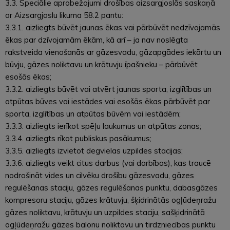
3.3. Speciālie aprobežojumi drošības aizsargjoslās saskaņā
ar Aizsargjoslu likuma 58.2 pantu:
3.3.1. aizliegts būvēt jaunas ēkas vai pārbūvēt nedzīvojamās
ēkas par dzīvojamām ēkām, kā arī – ja nav noslēgta
rakstveida vienošanās ar gāzesvadu, gāzapgādes iekārtu un
būvju, gāzes noliktavu un krātuvju īpašnieku – pārbūvēt
esošās ēkas;
3.3.2. aizliegts būvēt vai atvērt jaunas sporta, izglītības un
atpūtas būves vai iestādes vai esošās ēkas pārbūvēt par
sporta, izglītības un atpūtas būvēm vai iestādēm;
3.3.3. aizliegts ierīkot spēļu laukumus un atpūtas zonas;
3.3.4. aizliegts rīkot publiskus pasākumus;
3.3.5. aizliegts izvietot degvielas uzpildes stacijas;
3.3.6. aizliegts veikt citus darbus (vai darbības), kas traucē
nodrošināt vides un cilvēku drošību gāzesvadu, gāzes
regulēšanas staciju, gāzes regulēšanas punktu, dabasgāzes
kompresoru staciju, gāzes krātuvju, šķidrinātās ogļūdeņražu
gāzes noliktavu, krātuvju un uzpildes staciju, sašķidrinātā
ogļūdeņražu gāzes balonu noliktavu un tirdzniecības punktu