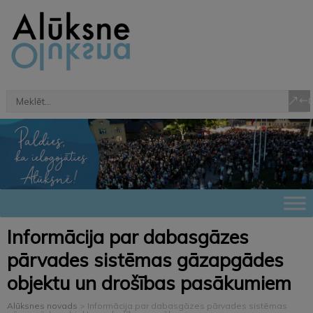
Informācija par dabasgāzes
pārvades sistēmas gāzapgādes
objektu un drošības pasākumiem
Alūksnes novads
>
Informācija par dabasgāzes pārvades sistēmas