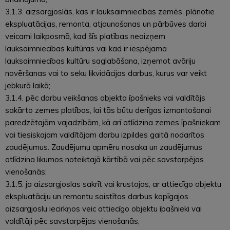
3.1.3. aizsargjoslās, kas ir lauksaimniecības zemēs, plānotie
ekspluatācijas, remonta, atjaunošanas un pārbūves darbi
veicami laikposmā, kad šīs platības neaizņem
lauksaimniecības kultūras vai kad ir iespējama
lauksaimniecības kultūru saglabāšana, izņemot avāriju
novēršanas vai to seku likvidācijas darbus, kurus var veikt
jebkurā laikā;
3.1.4. pēc darbu veikšanas objekta īpašnieks vai valdītājs
sakārto zemes platības, lai tās būtu derīgas izmantošanai
paredzētajām vajadzībām, kā arī atlīdzina zemes īpašniekam
vai tiesiskajam valdītājam darbu izpildes gaitā nodarītos
zaudējumus. Zaudējumu apmēru nosaka un zaudējumus
atlīdzina likumos noteiktajā kārtībā vai pēc savstarpējas
vienošanās;
3.1.5. ja aizsargjoslas sakrīt vai krustojas, ar attiecīgo objektu
ekspluatāciju un remontu saistītos darbus kopīgajos
aizsargjoslu iecirkņos veic attiecīgo objektu īpašnieki vai
valdītāji pēc savstarpējas vienošanās;