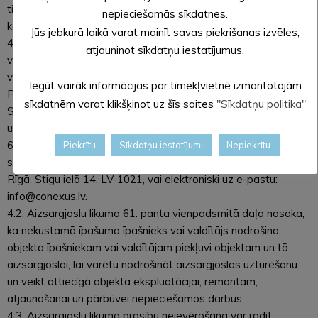
tiek sagatavoti un nosūtīti saskaņā ar šajā sistēmā noteikto
nepieciešamās sīkdatnes.
kārtību);
Jūs jebkurā laikā varat mainīt savas piekrišanas izvēles,
4.1.2. pirms jebkādu būvdarbu uzsākšanas vai citu darbu
atjauninot sīkdatņu iestatījumus.
veikšanas, kas saistīts ar zemes rakšanas darbiem (noslēgt
vienošanos par zemes darbu veikšanu Objekta aizsargjoslā.
Iegūt vairāk informācijas par tīmekļvietnē izmantotajām
Par vienošanās slēgšanas kārtību informācija saņemama
sīkdatnēm varat klikšķinot uz šīs saites
"Sīkdatņu politika"
Sabiedrības Saimnieciskā nodrošinājuma Tehnisko noteikumu
un aizsargjoslu uzraudzības daļā uz tālruņiem: 67819027;
67443808 un 67819033. Iesniegums par rakšanas darbu
Piekrītu
Sīkdatņu iestatījumi
Nepiekrītu
saņemšanu jāsūta pa pastu uz Sabiedrības juridisko adresi
Rīgā, Stigu ielā 14, LV-1021, vai elektroniski uz e-pastu:
info@conexus.lv.
4.2. Aizsargjoslu likuma 61. panta vienpadsmitā daļa nosaka,
ka nekustamā īpašuma īpašnieks vai valdītājs nodrošina
objekta īpašniekam vai valdītājam piekļuvi objektam un tā
aizsargjoslai, lai varētu nodrošināt aizsargjoslas uzturēšanu
un veikt attiecīgā objekta ekspluatācijai, remontam,
atjaunošanai un pārbūvei nepieciešamos darbus.
4.3. Aizsargjoslu likuma prasību neievērošana var radīt