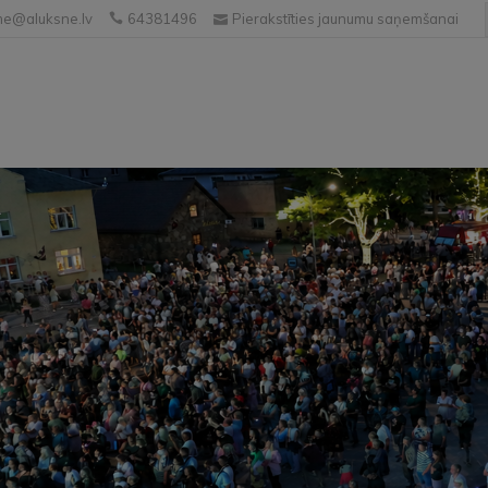
e@aluksne.lv
64381496
Pierakstīties jaunumu saņemšanai