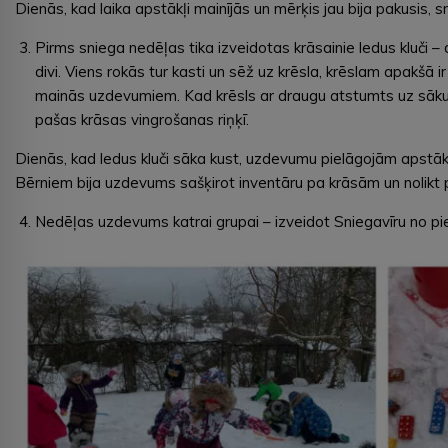
Dienās, kad laika apstākļi mainījās un mērķis jau bija pakusis, s
Pirms sniega nedēļas tika izveidotas krāsainie ledus kluči 
divi. Viens rokās tur kasti un sēž uz krēsla, krēslam apakšā ir
mainās uzdevumiem. Kad krēsls ar draugu atstumts uz sākumu,
pašas krāsas vingrošanas riņķī.
Dienās, kad ledus kluči sāka kust, uzdevumu pielāgojām apstākļie
Bērniem bija uzdevums sašķirot inventāru pa krāsām un nolikt 
Nedēļas uzdevums katrai grupai – izveidot Sniegavīru no pi