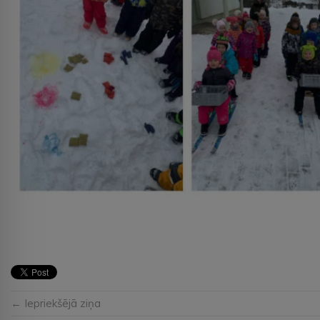
← Iepriekšējā ziņa