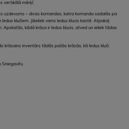
s vertikālā mērķī.
itātes uzdevums – divas komandas, katra komanda sadalās pa
m ledus klučiem. Jāieliek viens ledus klucis kastē. Atpakaļ
Apskatās, kādā krāsa ir ledus klucis, atved un ieliek tādas
ds krāsains inventārs tādās pašās krāsās, kā ledus kluči.
 Sniegavīru.