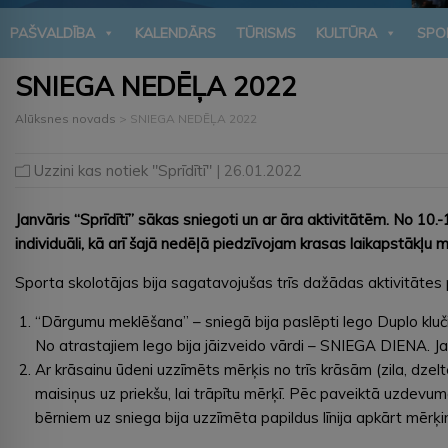
PAŠVALDĪBA
KALENDĀRS
TŪRISMS
KULTŪRA
SPO
SNIEGA NEDĒĻA 2022
Alūksnes novads
>
SNIEGA NEDĒĻA 2022
Uzzini kas notiek "Sprīdītī"
| 26.01.2022
Janvāris “Sprīdītī” sākas sniegoti un ar āra aktivitātēm. No 1
individuāli, kā arī šajā nedēļā piedzīvojam krasas laikapstāk
Sporta skolotājas bija sagatavojušas trīs dažādas aktivitātes p
“Dārgumu meklēšana” – sniegā bija paslēpti lego Duplo kluči,
No atrastajiem lego bija jāizveido vārdi – SNIEGA DIENA. J
Ar krāsainu ūdeni uzzīmēts mērķis no trīs krāsām (zila, dzel
maisiņus uz priekšu, lai trāpītu mērķī. Pēc paveiktā uzdevum
bērniem uz sniega bija uzzīmēta papildus līnija apkārt mērķim,