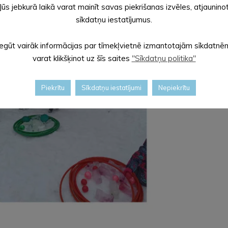
Jūs jebkurā laikā varat mainīt savas piekrišanas izvēles, atjaunino
sīkdatņu iestatījumus.
Iegūt vairāk informācijas par tīmekļvietnē izmantotajām sīkdatnē
varat klikšķinot uz šīs saites
"Sīkdatņu politika"
Piekrītu
Sīkdatņu iestatījumi
Nepiekrītu