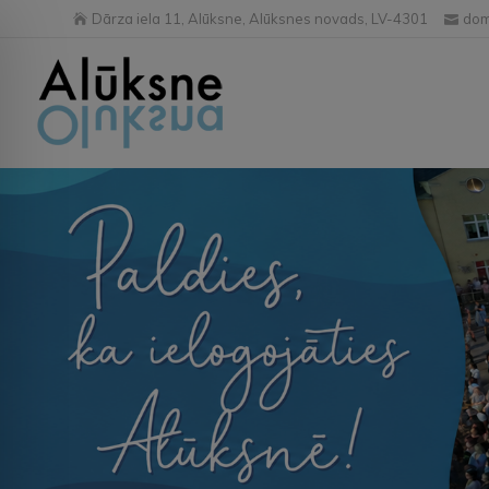
Dārza iela 11, Alūksne, Alūksnes novads, LV-4301
dom