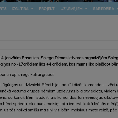
RTS
IZGLĪTĪBA
PROJEKTI
UZŅĒMĒJIEM
SABIEDRĪBA
0.-14. janvārim Pasaules Sniega Dienas ietvaros organizējām Snieg
ļu maiņas no -17grādiem līdz +4 grādiem, kas mums lika pielāgot 
ar un ap sniegu katrai grupai:
 figūriņas un dzīvnieki. Bērni bija sadalīti divās komandas – zēn
aunākā vecuma grupas bērniem uzdevums bija atvieglots, viņiem b
tena, sarkana). Bērni sadalīti trīs komandās, lai neveidojas dīkst
a bērni sprieda, cik daudz maisiņu bija iemesti katrā krāsās mērķī
 uz tās nolikti smilšu maisiņi, visi bērni maisiņus meta reizē, pēc 