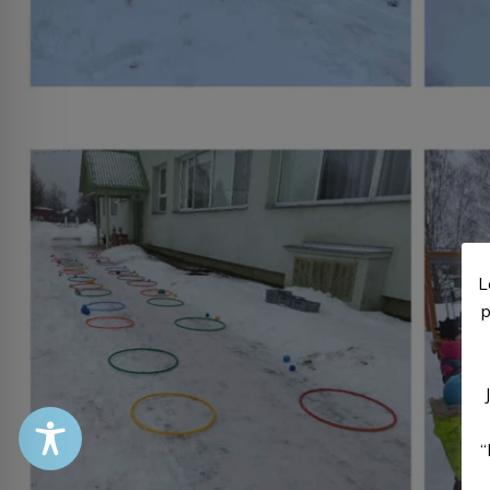
L
p
“