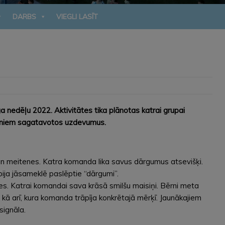
DARBS
VIEGLI LASĪT
a nedēļu 2022. Aktivitātes tika plānotas katrai grupai
bērniem sagatavotos uzdevumus.
i un meitenes. Katra komanda lika savus dārgumus atsevišķi.
ija jāsameklē paslēptie “dārgumi”.
āves. Katrai komandai sava krāsā smilšu maisiņi. Bērni meta
, kā arī, kura komanda trāpīja konkrētajā mērķī. Jaunākajiem
signāla.