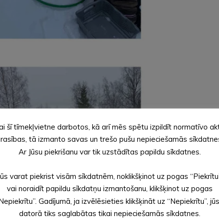
ai šī tīmekļvietne darbotos, kā arī mēs spētu izpildīt normatīvo ak
rasības, tā izmanto savas un trešo pušu nepieciešamās sīkdatne
Ar Jūsu piekrišanu var tik uzstādītas papildu sīkdatnes.
Jūs varat piekrist visām sīkdatnēm, noklikšķinot uz pogas “Piekrītu
vai noraidīt papildu sīkdatņu izmantošanu, klikšķinot uz pogas
Nepiekrītu”. Gadījumā, ja izvēlēsieties klikšķināt uz “Nepiekrītu”, jū
datorā tiks saglabātas tikai nepieciešamās sīkdatnes.