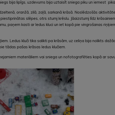
niegs bija lipīgs, uzdevums bija uztaisīt sniega piku un iemest pika
– dzeltenā, oranžā, zilā, zaļā, sarkanā krāsā. Noslēdzošās aktiv
 piestiprinātas slēpes, otrs stumj krēslu. Jāaizstumj līdz krāsainie
 paņem kasti ar ledus kluci un iet kopā pie vingrošanas riņķiem. 
m. Ledus kluči tika salikti pa krāsām, uz celiņa bija nolikts dažā
pie tādas pašas krāsas ledus klučiem.
eejamiem materiāliem vai sniega un nofotografēties kopā ar savu