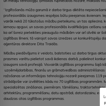
un mediju tehnoloģiju; ķīmiskās rūpniecības nozarē; mākslas noz
“Izglītošanās mūža garumā ir darba tirgus diktēta nepieciešamī
profesionālās izaugsmes iespējas būtu pieejamas ikvienam. 
vairāk nekā 20 tūkstošus mācību pieteikumu, un tas apliecina, k
iemaņu apguvi, un savas profesionālās kvalifikācijas celšanu sa
ka arī šoreiz pieteikties pieaugušo mācībām var arī cilvēki ar 
izglītības līmeni, tā vairojot savas izredzes un konkurētspēju dar
aģentūras direktore Dita Traidās.
Mācību piedāvājums ir veidots, balstoties uz darba tirgus aktua
prasmes varētu pielietot savā ikdienas darbā, palielinot konkur
izaugsmi savā profesijā. Visvairāk izglītības programmu šajā 
uzņēmējdarbības, finanšu un grāmatvedības administrēšanas no
ražošanas un informācijas tehnoloģiju nozarē pieejamas 119 
strādājošie var izvēlēties kādu no 70 izglītības programmām. 
specializētas zināšanas, piemēram, tāmēšanu, traktortehnikas
arhitektūru, programmēšanu, datu apstrādi, datordizainu, e-komer
L
daudzas citas izglītības programmas.
p