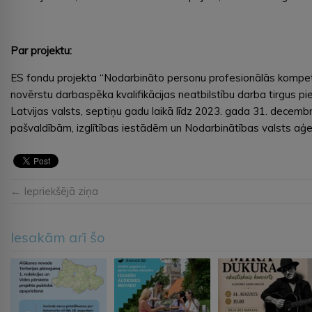
Par projektu:
ES fondu projekta “Nodarbināto personu profesionālās kompeten
novērstu darbaspēka kvalifikācijas neatbilstību darba tirgus p
Latvijas valsts, septiņu gadu laikā līdz 2023. gada 31. decembri
pašvaldībām, izglītības iestādēm un Nodarbinātības valsts aģe
← Iepriekšējā ziņa
Iesakām arī šo