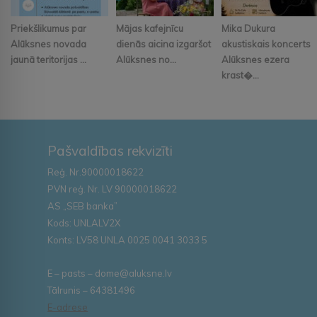
Priekšlikumus par
Mājas kafejnīcu
Mika Dukura
Alūksnes novada
dienās aicina izgaršot
akustiskais koncerts
jaunā teritorijas ...
Alūksnes no...
Alūksnes ezera
krast�...
Pašvaldības rekvizīti
Reģ. Nr.90000018622
PVN reģ. Nr. LV 90000018622
AS „SEB banka”
Kods: UNLALV2X
Konts: LV58 UNLA 0025 0041 3033 5
E – pasts – dome@aluksne.lv
Tālrunis – 64381496
E-adrese