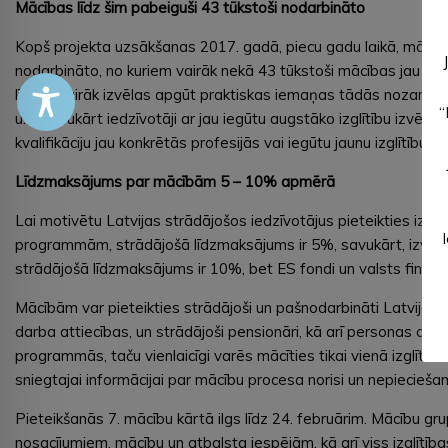
Mācības līdz šim pabeiguši 43 tūkstoši nodarbināto
Kopš projekta uzsākšanas 2017. gadā, piecu gadu laikā, mācī
nodarbināto, no kuriem vairāk nekā 43 tūkstoši mācības jau ir p
līmeni vairāk izvēlas apgūt praktiskas iemaņas tādās nozarēs 
“
u.c. Savukārt iedzīvotāji ar jau iegūtu augstāko izglītību izvēla
kvalifikāciju jau konkrētās profesijās vai iegūtu jaunu izglītību.
Līdzmaksājums par mācībām 5 – 10% apmērā
Lai motivētu Latvijas strādājošos iedzīvotājus pieteikties izg
programmām, strādājošā līdzmaksājums ir 5%, savukārt, izvēloti
strādājošā līdzmaksājums ir 10%, bet ES fondi un valsts fin
Mācībām var pieteikties strādājoši un pašnodarbināti Latvija
darba attiecības, un strādājoši pensionāri, kā arī personas ar a
programmās, taču vienlaicīgi varēs mācīties tikai vienā izglītīb
sniegtajai informācijai par mācību procesa norisi un nepiecieš
Pieteikšanās 7. mācību kārtā ilgs līdz 24. februārim. Mācību 
nosacījumiem, mācību un atbalsta iespējām, kā arī viss izglītī