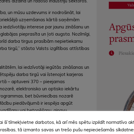
ares dizaina un radošo industriju sektoros.
ba, un mūsu uzdevums ir nodrošināt, lai
Iepriekšējā uzņemšanas kārtā saņēmām
a iedzīvotāju interese par jaunu zināšanu un
glabājas pieprasīta un ļoti augsta. Nozīmīgi,
šobrīd darba tirgus prasībām nepietiekamu
ba tirgū,” stāsta Valsts izglītības attīstības
litātēm, lai iedzīvotāji iegūtās zināšanas un
ētspēju darba tirgū vai īstenojot karjeras
kārtā – aptuveni 370 – pieejamas
zarē, elektronisko un optisko iekārtu
programmas, bet būvniecības nozarē
Mācību piedāvājumā ir iespēja apgūt
 vadīšanu vai betonēšanu, ainavu
ciju, elektrotīklu ekspluatāciju un vēl
ai šī tīmekļvietne darbotos, kā arī mēs spētu izpildīt normatīvo ak
rasības, tā izmanto savas un trešo pušu nepieciešamās sīkdatne