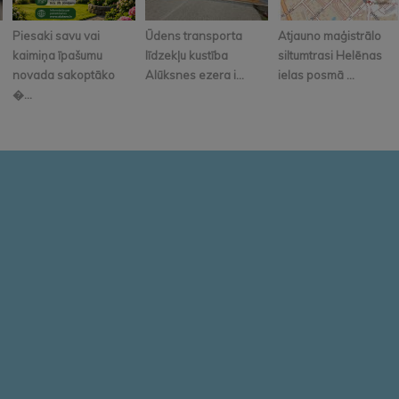
Piesaki savu vai
Ūdens transporta
Atjauno maģistrālo
kaimiņa īpašumu
līdzekļu kustība
siltumtrasi Helēnas
novada sakoptāko
Alūksnes ezera i...
ielas posmā ...
�...