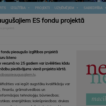
RTS
IZGLĪTĪBA
PROJEKTI
UZŅĒMĒJIEM
SABIEDRĪBA
augušajiem ES fondu projektā
u projektā
 fondu pieaugušo izglītības projektā
uru īsteno
šie vecumā no 25 gadiem var izvēlēties kādu
 mācību piedāvājums vienā projekta kārtā.
baspieaugusajiem.lv
.
ficēties vai iegūt augstāku kvalifikāciju var
, finanšu, grāmatvedības un
nformācijas tehnoloģiju; būvniecības;
tikas; enerģētikas; kokrūpniecības; drukas