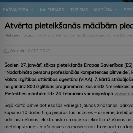
PAŠVALDĪBA
KALENDĀRS
TŪRISMS
KULTŪRA
SPO
Atvērta pieteikšanās mācībām pie
Alūksnes novads
>
Atvērta pieteikšanās mācībām pieaugušajiem ES fond
Aktuāli
| 27.01.2022
Šodien, 27. janvārī, sākas pieteikšanās Eiropas Savienības (ES)
“Nodarbināto personu profesionālās kompetences pilnveide”, k
Valsts izglītības attīstības aģentūra (VIAA)
. 7. kārtā strādājo
no gandrīz 800 izglītības programmām, kas ir līdz šim lielākais
Pieteikties mācībām līdz 24. februārim var mājaslapā
www.maci
Šajā kārtā pilnveidot esošās vai iegūt jaunas zināšanas, pārkvali
kopumā 10 darba tirgū pieprasītās nozarēs – uzņēmējdarbības
administrēšanas; elektronisko un optisko iekārtu ražošanas un i
metālapstrādes, mašīnbūves un mašīnzinību; transporta un loģis