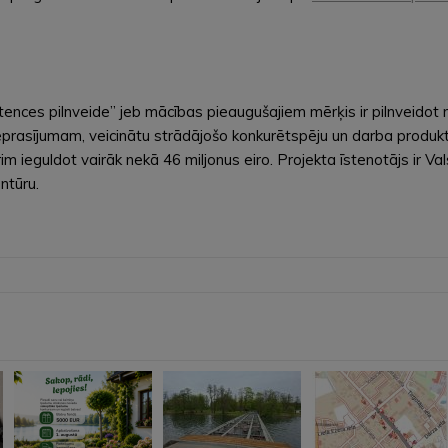
ces pilnveide” jeb mācības pieaugušajiem mērķis ir pilnveidot n
ieprasījumam, veicinātu strādājošo konkurētspēju un darba produk
m ieguldot vairāk nekā 46 miljonus eiro. Projekta īstenotājs ir Val
ntūru.