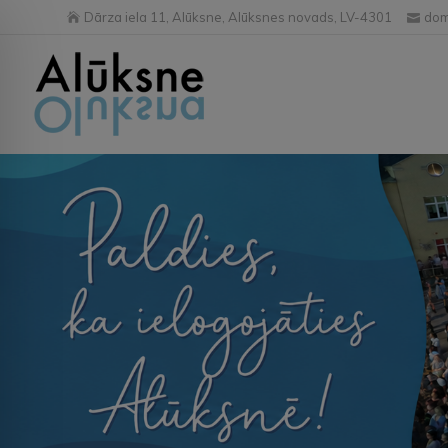
Dārza iela 11, Alūksne, Alūksnes novads, LV-4301
dom