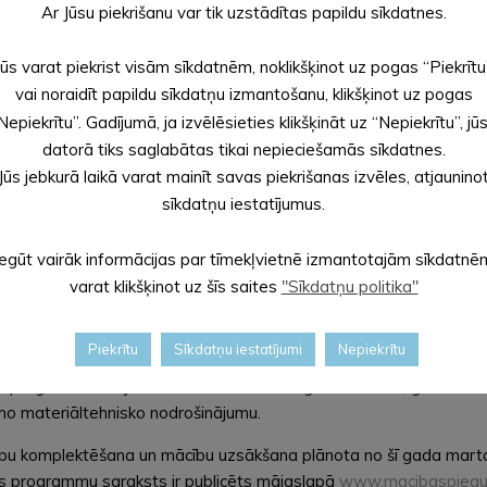
Ar Jūsu piekrišanu var tik uzstādītas papildu sīkdatnes.
bas kopumā uzsākuši apmēram 59 tūkstoši
Jūs varat piekrist visām sīkdatnēm, noklikšķinot uz pogas “Piekrītu
abeiguši. Strādājošie ar zemu izglītības
vai noraidīt papildu sīkdatņu izmantošanu, klikšķinot uz pogas
kā metālapstrāde, kokrūpniecība, ēdināšana
Nepiekrītu”. Gadījumā, ja izvēlēsieties klikšķināt uz “Nepiekrītu”, jū
s apgūt izglītības programmas, lai celtu savu
datorā tiks saglabātas tikai nepieciešamās sīkdatnes.
Jūs jebkurā laikā varat mainīt savas piekrišanas izvēles, atjaunino
sīkdatņu iestatījumus.
lītības programmām, lielāko daļu mācību izmaksu sedz ES fondi un 
Iegūt vairāk informācijas par tīmekļvietnē izmantotajām sīkdatnē
es mācīties profesionālās pilnveides izglītības programmā, profe
varat klikšķinot uz šīs saites
"Sīkdatņu politika"
ansējums attiecīgi 90% – 95%. Nodarbinātajiem no maznodrošināt
s iedzīvotāji vecumā no 25 gadiem līdz neierobežotam vecumam, to
Piekrītu
Sīkdatņu iestatījumi
Nepiekrītu
lternatīvo statusu. Katrs strādājošais projekta laikā var mācīties 
as programmā. Šajā kārtā mācības notiks gan attālināti, gan klātien
amo materiāltehnisko nodrošinājumu.
grupu komplektēšana un mācību uzsākšana plānota no šī gada mart
bas programmu saraksts ir publicēts mājaslapā
www.macibaspieaug