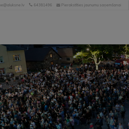
e@aluksne.lv
64381496
Pierakstīties jaunumu saņemšanai