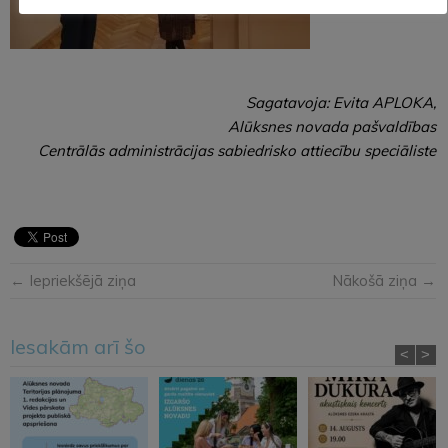
Sagatavoja: Evita APLOKA,
Alūksnes novada pašvaldības
Centrālās administrācijas sabiedrisko attiecību speciāliste
← Iepriekšējā ziņa
Nākošā ziņa →
Iesakām arī šo
<
>