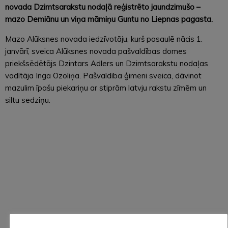
novada Dzimtsarakstu nodaļā reģistrēto jaundzimušo –
mazo Demiānu un viņa māmiņu Guntu no Liepnas pagasta.
Mazo Alūksnes novada iedzīvotāju, kurš pasaulē nācis 1.
janvārī, sveica Alūksnes novada pašvaldības domes
priekšsēdētājs Dzintars Adlers un Dzimtsarakstu nodaļas
vadītāja Inga Ozoliņa. Pašvaldība ģimeni sveica, dāvinot
mazulim īpašu piekariņu ar stiprām latvju rakstu zīmēm un
siltu sedziņu.