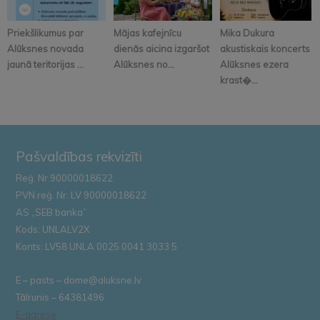
Priekšlikumus par
Mājas kafejnīcu
Mika Dukura
Alūksnes novada
dienās aicina izgaršot
akustiskais koncerts
jaunā teritorijas ...
Alūksnes no...
Alūksnes ezera
krast�...
Pašvaldības rekvizīti
Reģ. Nr.90000018622
PVN reģ. Nr. LV 90000018622
AS „SEB banka”
Kods: UNLALV2X
Konts: LV58 UNLA 0025 0041 3033 5
E – pasts – dome@aluksne.lv
Tālrunis – 64381496
E-adrese