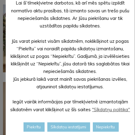
Lai šī tīmekļvietne darbotos, kā arī mēs spētu izpildīt
normatīvo aktu prasības, tā izmanto savas un trešo pušu
nepieciešamās sīkdatnes. Ar Jūsu piekrišanu var tik
uzstādītas papildu sīkdatnes.
Jūs varat piekrist visām sīkdatnēm, noklikšķinot uz pogas
“Piekrītu” vai noraidīt papildu sīkdatņu izmantošanu,
klikšķinot uz pogas “Nepiekrītu”. Gadījumā, ja izvēlēsieties
klikšķināt uz “Nepiekrītu”, jūsu datorā tiks saglabātas tikai
nepieciešamās sīkdatnes.
Jūs jebkurā laikā varat mainīt savas piekrišanas izvēles,
atjauninot sīkdatņu iestatījumus.
Iegūt vairāk informācijas par tīmekļvietnē izmantotajām
sīkdatnēm varat klikšķinot uz šīs saites
"Sīkdatņu politika"
Piekrītu
Sīkdatņu iestatījumi
Nepiekrītu