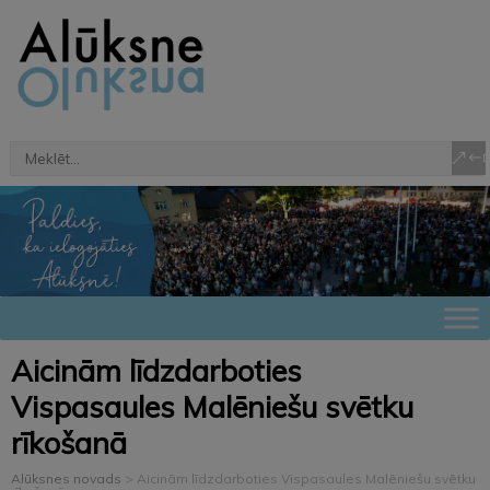
Aicinām līdzdarboties
Vispasaules Malēniešu svētku
rīkošanā
Alūksnes novads
>
Aicinām līdzdarboties Vispasaules Malēniešu svētku