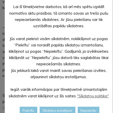
vēsturisko zemju likuma Latvijas kultūrvēsturiskā iedalījuma
Lai šī tīmekļvietne darbotos, kā arī mēs spētu izpildīt
kartē.
normatīvo aktu prasības, tā izmanto savas un trešo pušu
nepieciešamās sīkdatnes. Ar Jūsu piekrišanu var tik
uzstādītas papildu sīkdatnes.
– Vispasaules Malēniešu svētki ir izveidojušies par mūsu
identitātes svētkiem. Aicinām gan aktīvus malēniešus kopā ar
Jūs varat piekrist visām sīkdatnēm, noklikšķinot uz pogas
domubiedriem, gan arī citus radošus ļaudis iesaistīties svētku
“Piekrītu” vai noraidīt papildu sīkdatņu izmantošanu,
tapšanā – ja jums ir laba ideja, ko vēlaties realizēt, kāda
klikšķinot uz pogas “Nepiekrītu”. Gadījumā, ja izvēlēsieties
aktivitāte, ko piedāvāt svētku programmai, piedalīties
klikšķināt uz “Nepiekrītu”, jūsu datorā tiks saglabātas tikai
svētkos ar savu biedrību vai domubiedriem un noorganizēt ko
interesantu, aicinām jūs atsaukties, – rosina Alūksnes novada
nepieciešamās sīkdatnes.
pašvaldības Centrālās administrācijas Kultūras un sporta
Jūs jebkurā laikā varat mainīt savas piekrišanas izvēles,
nodaļas vadītāja Sanita Eglīte.
atjauninot sīkdatņu iestatījumus.
Iegūt vairāk informācijas par tīmekļvietnē izmantotajām
Savus priekšlikumus Vispasaules Malēniešu svētku
sīkdatnēm varat klikšķinot uz šīs saites
"Sīkdatņu politika"
programmai aicinām paust anketā, kas pieejama saitē
https://ej.uz/malēniešu_svētkiem
. Jautājumu gadījumā lūdzam
Piekrītu
Sīkdatņu iestatījumi
Nepiekrītu