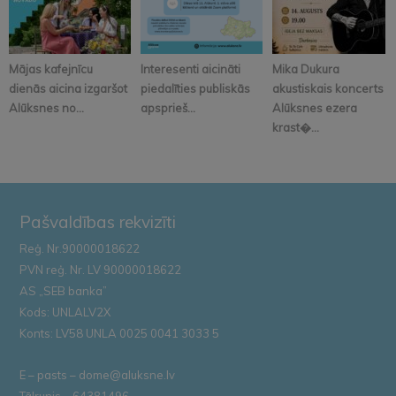
Mājas kafejnīcu
Interesenti aicināti
Mika Dukura
dienās aicina izgaršot
piedalīties publiskās
akustiskais koncerts
Alūksnes no...
apsprieš...
Alūksnes ezera
krast�...
Pašvaldības rekvizīti
Reģ. Nr.90000018622
PVN reģ. Nr. LV 90000018622
AS „SEB banka”
Kods: UNLALV2X
Konts: LV58 UNLA 0025 0041 3033 5
E – pasts – dome@aluksne.lv