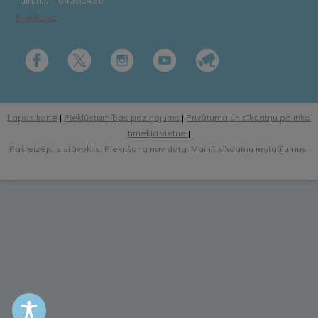
Tālrunis – 64381496
E-adrese
Lapas karte
|
Piekļūstamības paziņojums
|
Privātuma un sīkdatņu politika
tīmekļa vietnē
|
Pašreizējais stāvoklis: Piekrišana nav dota.
Mainīt sīkdatņu iestatījumus.