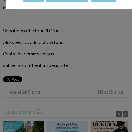
zvanīt pa tālruni 26335234. Idejas gaidīsim līdz 2022. gada 1.
maijam.
Sagatavoja: Evita APLOKA,
Alūksnes novada pašvaldības
Centrālās administrācijas
sabiedrisko attiecību speciāliste
← Iepriekšējā ziņa
Nākošā ziņa →
Iesakām arī šo
<
>