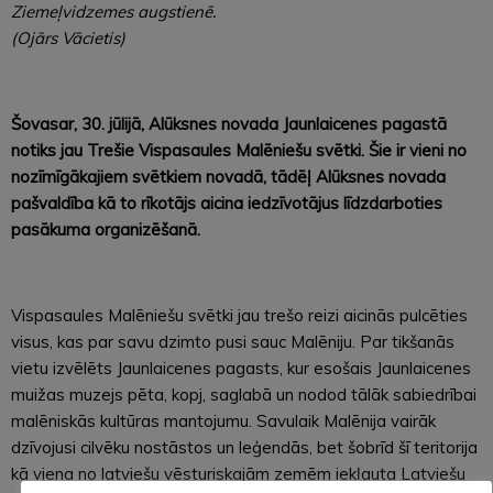
Ziemeļvidzemes augstienē.
(Ojārs Vācietis)
Šovasar, 30. jūlijā, Alūksnes novada Jaunlaicenes pagastā
notiks jau Trešie Vispasaules Malēniešu svētki. Šie ir vieni no
nozīmīgākajiem svētkiem novadā, tādēļ Alūksnes novada
pašvaldība kā to rīkotājs aicina iedzīvotājus līdzdarboties
pasākuma organizēšanā.
Vispasaules Malēniešu svētki jau trešo reizi aicinās pulcēties
visus, kas par savu dzimto pusi sauc Malēniju. Par tikšanās
vietu izvēlēts Jaunlaicenes pagasts, kur esošais Jaunlaicenes
muižas muzejs pēta, kopj, saglabā un nodod tālāk sabiedrībai
malēniskās kultūras mantojumu. Savulaik Malēnija vairāk
dzīvojusi cilvēku nostāstos un leģendās, bet šobrīd šī teritorija
kā viena no latviešu vēsturiskajām zemēm iekļauta Latviešu