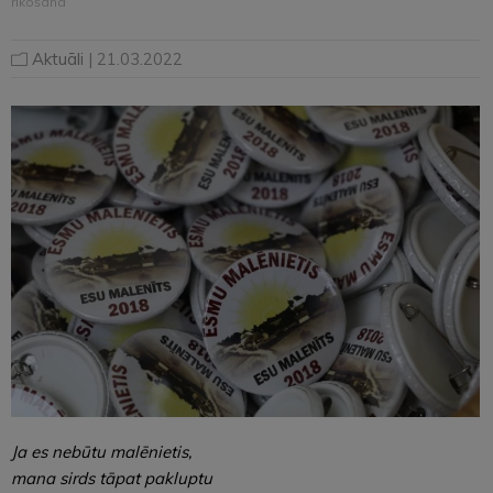
rīkošanā
Aktuāli
| 21.03.2022
Ja es nebūtu malēnietis,
mana sirds tāpat pakluptu