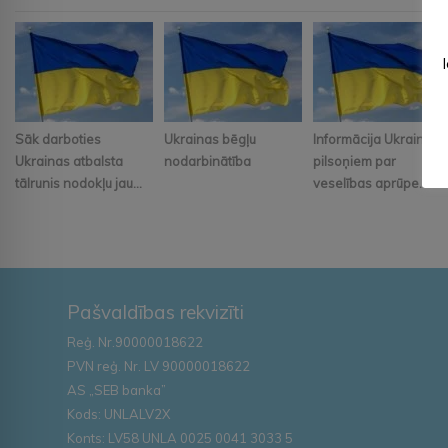
Sāk darboties
Ukrainas bēgļu
Informācija Ukrainas
Ukrainas atbalsta
nodarbinātība
pilsoņiem par
tālrunis nodokļu jau...
veselības aprūpe...
Pašvaldības rekvizīti
Reģ. Nr.90000018622
PVN reģ. Nr. LV 90000018622
AS „SEB banka”
Kods: UNLALV2X
Konts: LV58 UNLA 0025 0041 3033 5