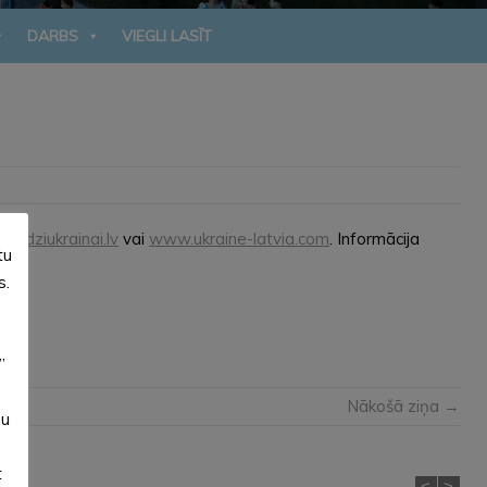
DARBS
VIEGLI LASĪT
lidziukrainai.lv
vai
www.ukraine-latvia.com
. Informācija
tu
s.
”
Nākošā ziņa →
su
t
<
>