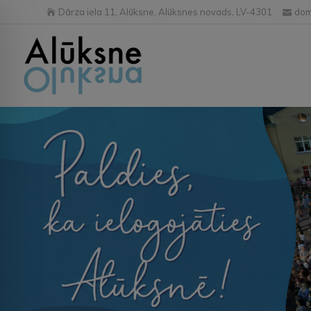
Dārza iela 11, Alūksne, Alūksnes novads, LV-4301
dom