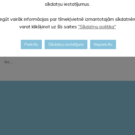
sīkdatņu iestatījumus.
Iegūt vairāk informācijas par tīmekļvietnē izmantotajām sīkdatnē
varat klikšķinot uz šīs saites
"Sīkdatņu politika"
BIEŽĀK UZDOTIE
Valsts vienotais
Piekrītu
Sīkdatņu iestatījumi
Nepiekrītu
JAUTĀJUMI par
informatīvais tālrunis
personu no Ukrainas
“Palīdzīb...
iec...