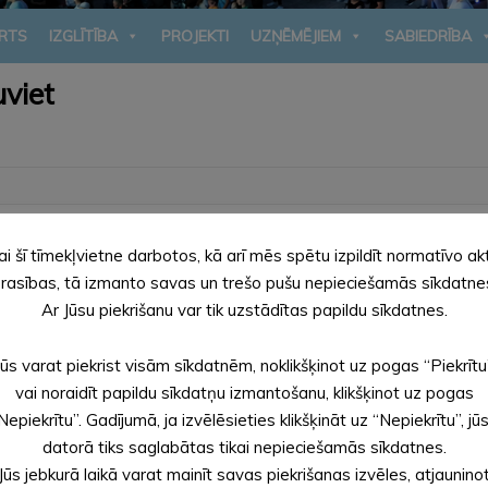
RTS
IZGLĪTĪBA
PROJEKTI
UZŅĒMĒJIEM
SABIEDRĪBA
viet
viliedzīvotājiem, kas karadarbības dēļ ieradušies Latvijā ->
www.pa
ai šī tīmekļvietne darbotos, kā arī mēs spētu izpildīt normatīvo ak
rasības, tā izmanto savas un trešo pušu nepieciešamās sīkdatne
Ar Jūsu piekrišanu var tik uzstādītas papildu sīkdatnes.
Jūs varat piekrist visām sīkdatnēm, noklikšķinot uz pogas “Piekrītu
vai noraidīt papildu sīkdatņu izmantošanu, klikšķinot uz pogas
Nepiekrītu”. Gadījumā, ja izvēlēsieties klikšķināt uz “Nepiekrītu”, jū
datorā tiks saglabātas tikai nepieciešamās sīkdatnes.
Jūs jebkurā laikā varat mainīt savas piekrišanas izvēles, atjaunino