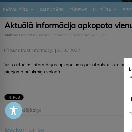
PAŠVALDĪBA
KALENDĀRS
TŪRISMS
KULTŪRA
SPO
Aktuālā informācija apkopota vienu
Alūksnes novads
>
Aktuālā informācija apkopota vienuviet
Kur atrast informāciju
| 21.03.2022
Viss aktuālās informācijas apkopojums par atbalstu Ukrainas ci
L
pieejama arī ukraiņu valodā.
p
← Iepriekšējā ziņa
“
Iesakām arī šo