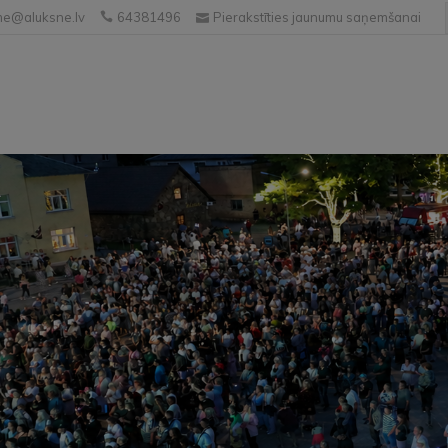
e@aluksne.lv
64381496
Pierakstīties jaunumu saņemšanai