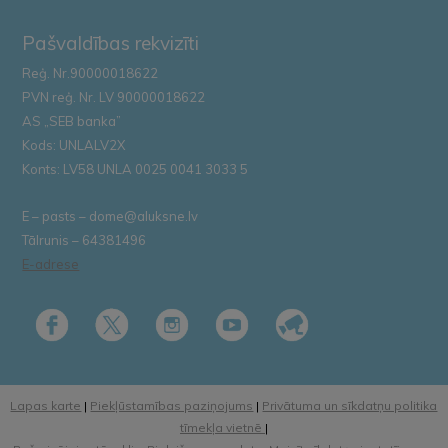
Pašvaldības rekvizīti
Reģ. Nr.90000018622
PVN reģ. Nr. LV 90000018622
AS „SEB banka”
Kods: UNLALV2X
Konts: LV58 UNLA 0025 0041 3033 5
E – pasts – dome@aluksne.lv
Tālrunis – 64381496
E-adrese
Lapas karte
|
Piekļūstamības paziņojums
|
Privātuma un sīkdatņu politika
tīmekļa vietnē
|