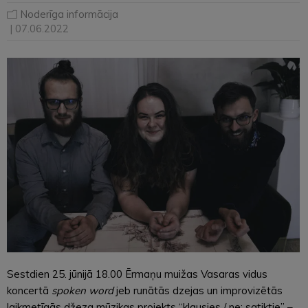
Noderīga informācija
| 07.06.2022
Sestdien 25. jūnijā 18.00 Ērmaņu muižas Vasaras vidus
koncertā
spoken word
jeb runātās dzejas un improvizētās
laikmetīgās džeza mūzikas projekts “klausies / ne: satiktie” –