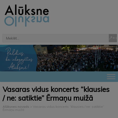
Vasaras vidus koncerts “klausies
/ ne: satiktie” Ērmaņu muižā
Alūksnes novads
>
Vasaras vidus koncerts “klausies / ne: satiktie”
Ērmaņu muižā