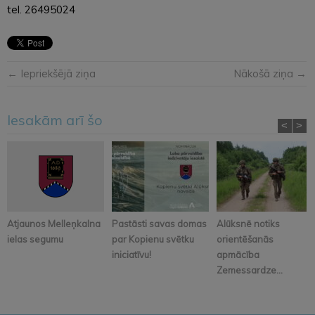
tel. 26495024
← Iepriekšējā ziņa
Nākošā ziņa →
Iesakām arī šo
<
>
Atjaunos Melleņkalna
Pastāsti savas domas
Alūksnē notiks
ielas segumu
par Kopienu svētku
orientēšanās
iniciatīvu!
apmācība
Zemessardze...