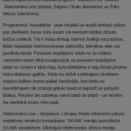
Aleksandra Line (dzeja), Edgars Cīrulis (klavieres) un Ēriks
Miezis (vibrafons).
Programmā “ne/satiktie” skan mūzikā un dzejā ietērpti stāsti
par cilvēkiem, kurus mēs esam vai neesam kādos dzīves
brīžos satikuši. Tie ir mūsu draugi, kaimiņi, kolēģi vai paziņas,
kāds nejaušais telefonsarunas adresāts, bērnības elks vai
jaunības kļūda. Pavisam iespējams, kādu no šo stāstu
varoņiem esam tikai nosapņojuši, un pavisam iespējams,
kāds no viņiem ir tikai rēgs, kura klātbūtne ir teju fiziski jūtama
mūsu ikdienas gaitās. Kāds no dzīvē satiktajiem cilvēkiem
turpina dzīties mums pakaļ fantāzijās, bet kādu no
nesatiktajiem tik izmisīgi gribās beidzot iepazīt un paturēt
blakus. Reizēm tie satiekas vienā laikā un telpā – un reizēm
tie vienkārši esam mēs paši.
Aleksandra Line – dzejniece, Latvijas Radio interneta satura
redaktore, ierakstu kompānijas “SKANi” mediju speciāliste,
JVLMA vieslektore. Dibinājusi elektronisko džeza mediju