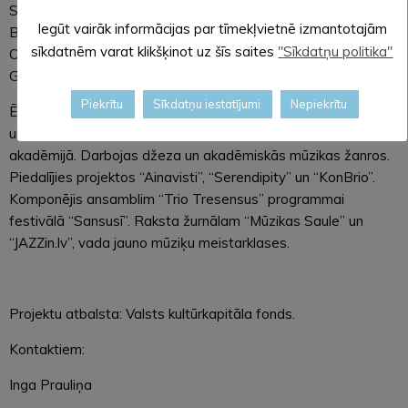
Skaggerak, festivālos “Saulkrasti Jazz”, “Rīgas Ritmi”, “Baltic
Iegūt vairāk informācijas par tīmekļvietnē izmantotajām
Breeze”, “Den Blaa Festival”, “Festivalul Capitalelor Natiunilor
sīkdatnēm varat klikšķinot uz šīs saites
"Sīkdatņu politika"
Centenare”. 2020. gadā nominēts Lielajai mūzikas balvai kā
Gada jaunais mākslinieks.
Piekrītu
Sīkdatņu iestatījumi
Nepiekrītu
Ēriks Miezis – sitaminstrumentālists, vibrafonists, komponists
un aranžētājs. Studējis JVLMA un Bāzeles Mūzikas
akadēmijā. Darbojas džeza un akadēmiskās mūzikas žanros.
Piedalījies projektos “Ainavisti”, “Serendipity” un “KonBrio”.
Komponējis ansamblim “Trio Tresensus” programmai
festivālā “Sansusī”. Raksta žurnālam “Mūzikas Saule” un
“JAZZin.lv”, vada jauno mūziķu meistarklases.
Projektu atbalsta: Valsts kultūrkapitāla fonds.
Kontaktiem:
Inga Prauliņa