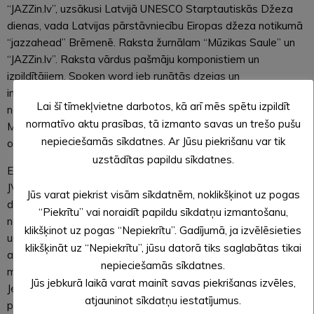
“JAZZin.lv”, uzsākusi Latvijā UNESCO Starptautiskās Džeza
dienas, vada Latvijas pārstāvniecību Eiropas džeza notikumā
“jazzahead” Brēmenē. Raksta žurnālam “Mūzikas Saule” un
“JAZZin.lv”. Raksta vārdus pašmāju komponistiem un
izpildītājiem. Spoken word jeb runātās dzejas un
improvizētās mūzikas projekts klausies (debijas albums “17”
Lai šī tīmekļvietne darbotos, kā arī mēs spētu izpildīt
nominēts Latvijas mūzikas ierakstu gada balvai “Zelta
normatīvo aktu prasības, tā izmanto savas un trešo pušu
Mikrofons” kā gada labākais džeza albums). 2021. g. iznācis
nepieciešamās sīkdatnes. Ar Jūsu piekrišanu var tik
otrais albums “9”.
uzstādītas papildu sīkdatnes.
Edgars Cīrulis – komponists, pianists, aranžētājs. Studējis
JVLMA un Olborgas Karaliskajā mūzikas akadēmijā. Darbojas
Jūs varat piekrist visām sīkdatnēm, noklikšķinot uz pogas
džeza un laikmetīgās mūzikas žanros. Sadarbībā ar mūziķiem
“Piekrītu” vai noraidīt papildu sīkdatņu izmantošanu,
no Latvijas, Dānijas, Itālijas un ASV izlaidis pasaku grāmatu
klikšķinot uz pogas “Nepiekrītu”. Gadījumā, ja izvēlēsieties
un disku “Aisma”. 2016. g. iznācis ansambļa “Ainavisti”
klikšķināt uz “Nepiekrītu”, jūsu datorā tiks saglabātas tikai
albums “–”. Darbojas “Equanimity Trio”. Uzstājies kopā ar
nepieciešamās sīkdatnes.
mūziķiem: Marks Dresers, Julia Silvera, Mariuss Ungureanu,
Jūs jebkurā laikā varat mainīt savas piekrišanas izvēles,
Jespers Lovdals, Roks Zubovs, Ahto Abners un citi. Piedalījies
atjauninot sīkdatņu iestatījumus.
projektos Kenneth Dahl Knudsen’s Orchestra, UNIT,