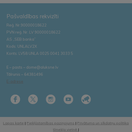
Pašvaldības rekvizīti
Reģ. Nr.90000018622
PVN reģ. Nr. LV 90000018622
AS „SEB banka”
Kods: UNLALV2X
Konts: LV58 UNLA 0025 0041 3033 5
E – pasts – dome@aluksne.lv
Tālrunis – 64381496
E-adrese
Lapas karte
|
Piekļūstamības paziņojums
|
Privātuma un sīkdatņu politika
tīmekļa vietnē
|