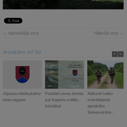
← Iepriekšējā ziņa
Nākošā ziņa →
Iesakām arī šo
<
>
Atjaunos Melleņkalna
Pastāsti savas domas
Alūksnē notiks
ielas segumu
par Kopienu svētku
orientēšanās
iniciatīvu!
apmācība
Zemessardze...