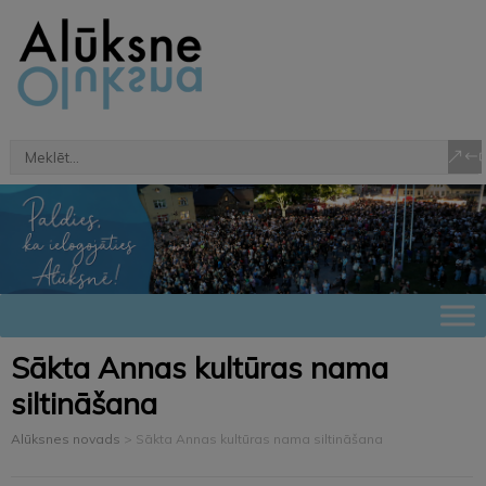
Sākta Annas kultūras nama
siltināšana
Alūksnes novads
>
Sākta Annas kultūras nama siltināšana