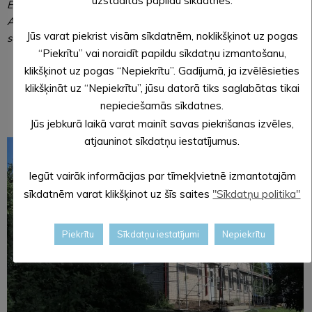
uzstādītas papildu sīkdatnes.
Evita Aploka,
Alūksnes novada pašvaldības Centrālās administrācijas
Jūs varat piekrist visām sīkdatnēm, noklikšķinot uz pogas
sabiedrisko attiecību speciāliste
“Piekrītu” vai noraidīt papildu sīkdatņu izmantošanu,
klikšķinot uz pogas “Nepiekrītu”. Gadījumā, ja izvēlēsieties
klikšķināt uz “Nepiekrītu”, jūsu datorā tiks saglabātas tikai
nepieciešamās sīkdatnes.
Jūs jebkurā laikā varat mainīt savas piekrišanas izvēles,
atjauninot sīkdatņu iestatījumus.
Iegūt vairāk informācijas par tīmekļvietnē izmantotajām
sīkdatnēm varat klikšķinot uz šīs saites
"Sīkdatņu politika"
Piekrītu
Sīkdatņu iestatījumi
Nepiekrītu