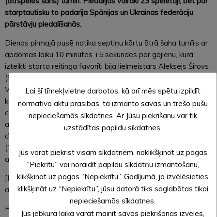
(ātrspēles šahs) turnīri. Piedalījās vairāki 23 spēlētāji, bet par
starptautisku to padarīja Spānijas un Ukrainas federāciju
pārstāvju piedalīšanās.
Dienas pirmajā pusē notika septiņu kārtu ātrā šaha turnīrs ar
apdomas laiku 10 minūtes +5 sekundes par gājienu, kurā
izteikti starta reitinga favorīti bija lielmeistars Aleksejs Širovs
(Spānija, 2618 reitinga punkti) un starptautiskais meistars
Vladislavs Larkins (Ukraina, 2289 reitinga punkti). Līdz trešajai
Lai šī tīmekļvietne darbotos, kā arī mēs spētu izpildīt
kārtai viņi bija uzvarējuši visus savus pretiniekus, bet
normatīvo aktu prasības, tā izmanto savas un trešo pušu
ceturtajā cīnījās savā starpā. Partijā labākais bija Larkins, kas
nepieciešamās sīkdatnes. Ar Jūsu piekrišanu var tik
arī kļuva par čempionu ar 6,5 punktiem. Piektajā kārtā viņš
uzstādītas papildu sīkdatnes.
cīnījās neizšķirti ar trešās vietas ieguvēju Aivaru Laizānu
(1927), bet pēdējās divas cīņas uzvarēja. Širovam otrā vieta
Jūs varat piekrist visām sīkdatnēm, noklikšķinot uz pogas
ar 6 punktiem, bet Laizānam trešā ar 5,5.
“Piekrītu” vai noraidīt papildu sīkdatņu izmantošanu,
klikšķinot uz pogas “Nepiekrītu”. Gadījumā, ja izvēlēsieties
[Best_Wordpress_Gallery id=”193″ gal_title=”Alūksnes
klikšķināt uz “Nepiekrītu”, jūsu datorā tiks saglabātas tikai
atklātais 3. šaha festivāls”]
nepieciešamās sīkdatnes.
Pēc pauzes sekoja ātrspēle, kurā bija jāaizvada deviņas
Jūs jebkurā laikā varat mainīt savas piekrišanas izvēles,