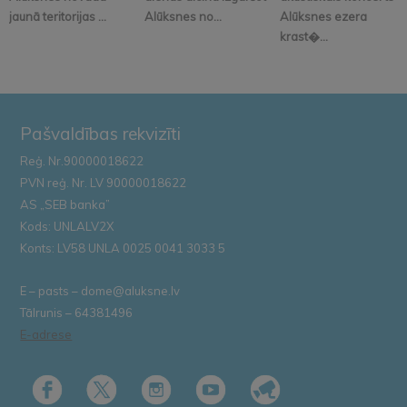
jaunā teritorijas ...
Alūksnes no...
Alūksnes ezera
krast�...
Pašvaldības rekvizīti
Reģ. Nr.90000018622
PVN reģ. Nr. LV 90000018622
AS „SEB banka”
Kods: UNLALV2X
Konts: LV58 UNLA 0025 0041 3033 5
E – pasts – dome@aluksne.lv
Tālrunis – 64381496
E-adrese