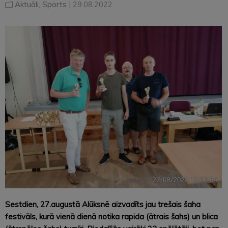
Aktuāli
,
Sports
| 29.08.2022
Sestdien, 27.augustā Alūksnē aizvadīts jau trešais šaha
festivāls, kurā vienā dienā notika rapida (ātrais šahs) un blica