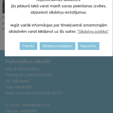
Jūs jebkurā laikā varat mainīt savas piekrišanas izvēles,
atjauninot sīkdatņu iestatījumus.
Pastāsti savas domas
Alūksnē notiks
Iznācis jaunākais
par Kopienu svētku
orientēšanās
pašvaldības
Iegūt vairāk informācijas par tīmekļvietnē izmantotajām
iniciatīvu!
apmācība
informatīvā izdevum...
sīkdatnēm varat klikšķinot uz šīs saites
"Sīkdatņu politika"
Zemessardze...
Piekrītu
Sīkdatņu iestatījumi
Nepiekrītu
Pašvaldības rekvizīti
Reģ. Nr.90000018622
PVN reģ. Nr. LV 90000018622
AS „SEB banka”
Kods: UNLALV2X
Konts: LV58 UNLA 0025 0041 3033 5
E – pasts – dome@aluksne.lv
Tālrunis – 64381496