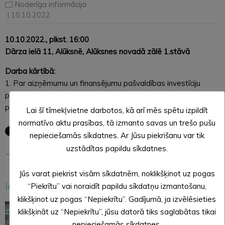
Noderīga informācija
| 10.10.2022
10.10.2022., plkst. 16:00
Dārza ielā 11, Alūksnē, Alūksnes novadā zālē 1.stāvā
Darba kārtībā:
1. Par aizņēmumu un finansējumu pašvaldības investīciju
projekta “Ernsta Glika Alūksnes Valsts ģimnāzijas ēku
pārbūve, 2.kārta” īstenošanai.
Lai šī tīmekļvietne darbotos, kā arī mēs spētu izpildīt
normatīvo aktu prasības, tā izmanto savas un trešo pušu
nepieciešamās sīkdatnes. Ar Jūsu piekrišanu var tik
uzstādītas papildu sīkdatnes.
← Iepriekšējā ziņa
Nākošā ziņa →
Jūs varat piekrist visām sīkdatnēm, noklikšķinot uz pogas
Iesakām arī šo
“Piekrītu” vai noraidīt papildu sīkdatņu izmantošanu,
<
>
klikšķinot uz pogas “Nepiekrītu”. Gadījumā, ja izvēlēsieties
klikšķināt uz “Nepiekrītu”, jūsu datorā tiks saglabātas tikai
nepieciešamās sīkdatnes.