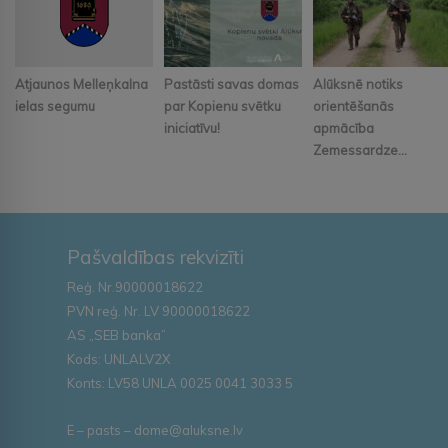
Atjaunos Melleņkalna
Pastāsti savas domas
Alūksnē notiks
ielas segumu
par Kopienu svētku
orientēšanās
iniciatīvu!
apmācība
Zemessardze...
Pašvaldības rekvizīti
Reģ. Nr.90000018622
PVN reģ. Nr. LV 90000018622
AS „SEB banka”
Kods: UNLALV2X
Konts: LV58 UNLA 0025 0041 3033 5
E – pasts – dome@aluksne.lv