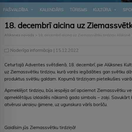
PAŠVALDĪBA
KALENDĀRS
TŪRISMS
KULTŪRA
SPO
18. decembrī aicina uz Ziemassvētk
Alūksnes novads
>
18. decembrī aicina uz Ziemassvētku tirdziņu Alūksnē
Noderīga informācija
| 15.12.2022
Ceturtajā Adventes svētdienā, 18. decembrī, pie Alūksnes Kultūra
uz Ziemassvētku tirdziņu, kurā varēs iegādāties gan svētku d
produktus svētku galdam. Kopumā tirdziņam pieteikušies vairāk 
Apmeklējot tirdziņu, būs iespēja arī apciemot Ziemassvētku ve
apmeklētājus izklaidēs nākamā gada simbols – zaķi. Savukārt ka
atvērusi ukraiņu ģimene, uz ugunskura vārīs boršču.
Gaidīsim jūs Ziemassvētku tirdziņā!