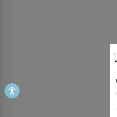
L
p
“