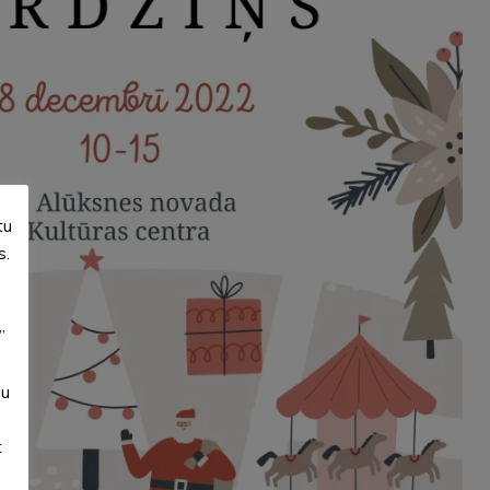
tu
s.
”
su
t