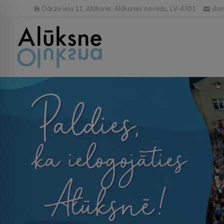
Dārza iela 11, Alūksne, Alūksnes novads, LV-4301
dom