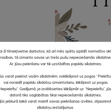
ai šī tīmekļvietne darbotos, kā arī mēs spētu izpildīt normatīvo ak
rasības, tā izmanto savas un trešo pušu nepieciešamās sīkdatne
Ar Jūsu piekrišanu var tik uzstādītas papildu sīkdatnes.
Jūs varat piekrist visām sīkdatnēm, noklikšķinot uz pogas “Piekrītu
vai noraidīt papildu sīkdatņu izmantošanu, klikšķinot uz pogas
Nepiekrītu”. Gadījumā, ja izvēlēsieties klikšķināt uz “Nepiekrītu”, jū
datorā tiks saglabātas tikai nepieciešamās sīkdatnes.
Jūs jebkurā laikā varat mainīt savas piekrišanas izvēles, atjaunino
sīkdatņu iestatījumus.