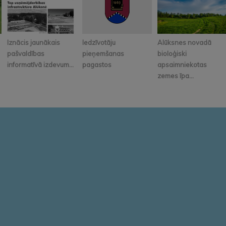
Iznācis jaunākais
Iedzīvotāju
Alūksnes novadā
pašvaldības
pieņemšanas
bioloģiski
informatīvā izdevum...
pagastos
apsaimniekotas
zemes īpa...