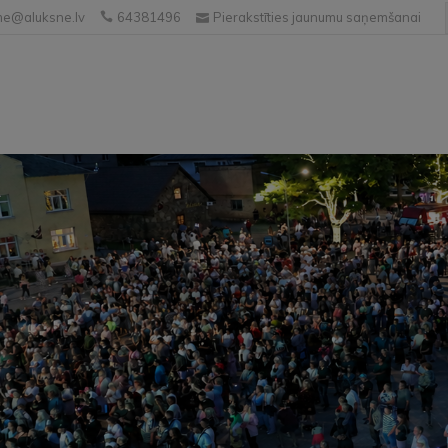
e@aluksne.lv
64381496
Pierakstīties jaunumu saņemšanai