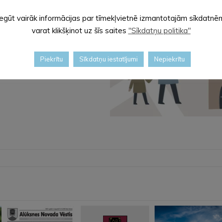
Iegūt vairāk informācijas par tīmekļvietnē izmantotajām sīkdatnē
varat klikšķinot uz šīs saites
"Sīkdatņu politika"
Piekrītu
Sīkdatņu iestatījumi
Nepiekrītu