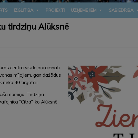
RTS
IZGLĪTĪBA
PROJEKTI
UZŅĒMĒJIEM
SABIEDRĪBA
u tirdziņu Alūksnē
s centra visi laipni aicināti
āvanas mīļajiem, gan dažādus
nekā 40 tirgotāji.
cīša namiņu. Tirdziņa
fejnīca “Citra”, ko Alūksnē