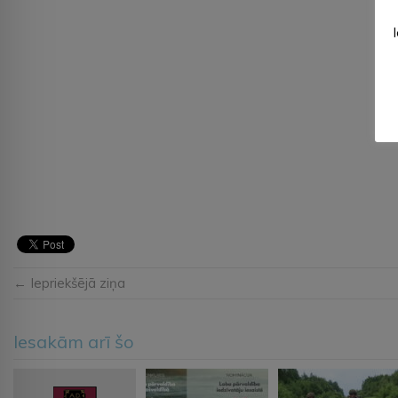
← Iepriekšējā ziņa
Iesakām arī šo