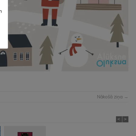
m
Nākošā ziņa →
<
>