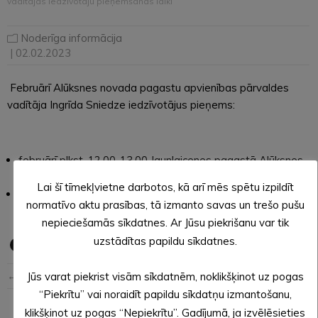
vadītājas iedzīvotāju pieņemšanas laiki
Noderīga informācija
| 02.02.2023
Februārī Alūksnes novada pagastu apvienības pārvaldes
vadītāja Ingrīda Sniedze iedzīvotājus pieņems:
februārī plkst. 12.00-13.00 Jaunlaicenes pagastā Alūksnes
novada pagastu apvienības pārvaldes telpās “Lazdiņas”
Lai šī tīmekļvietne darbotos, kā arī mēs spētu izpildīt
februārī plkst. 13.00-14.00 Zeltiņu pagastā bibliotēkā
normatīvo aktu prasības, tā izmanto savas un trešo pušu
Klientu apkalpošanas centra telpās “Tērcēs”.
nepieciešamās sīkdatnes. Ar Jūsu piekrišanu var tik
uzstādītas papildu sīkdatnes.
← Iepriekšējā ziņa
Nākošā ziņa →
Jūs varat piekrist visām sīkdatnēm, noklikšķinot uz pogas
“Piekrītu” vai noraidīt papildu sīkdatņu izmantošanu,
klikšķinot uz pogas “Nepiekrītu”. Gadījumā, ja izvēlēsieties