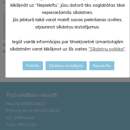
Iesakām arī šo
<
>
klikšķināt uz “Nepiekrītu”, jūsu datorā tiks saglabātas tikai
nepieciešamās sīkdatnes.
Jūs jebkurā laikā varat mainīt savas piekrišanas izvēles,
atjauninot sīkdatņu iestatījumus.
Iegūt vairāk informācijas par tīmekļvietnē izmantotajām
Atjaunos Melleņkalna
Pastāsti savas domas
Alūksnē notiks
sīkdatnēm varat klikšķinot uz šīs saites
"Sīkdatņu politika"
ielas segumu
par Kopienu svētku
orientēšanās
iniciatīvu!
apmācība
Zemessardze...
Piekrītu
Sīkdatņu iestatījumi
Nepiekrītu
Pašvaldības rekvizīti
Reģ. Nr.90000018622
PVN reģ. Nr. LV 90000018622
AS „SEB banka”
Kods: UNLALV2X