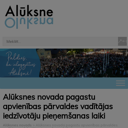
Alūksnes novada pagastu
apvienības pārvaldes vadītājas
iedzīvotāju pieņemšanas laiki
Alūksnes novads
>
Alūksnes novada pagastu apvienības pārvaldes