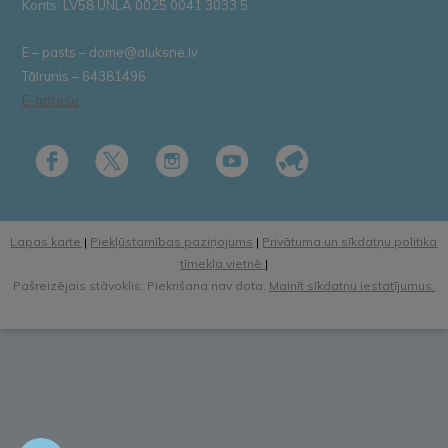
Konts: LV58 UNLA 0025 0041 3033 5
E – pasts – dome@aluksne.lv
Tālrunis – 64381496
E-adrese
Lapas karte
|
Piekļūstamības paziņojums
|
Privātuma un sīkdatņu politika
tīmekļa vietnē
|
Pašreizējais stāvoklis: Piekrišana nav dota.
Mainīt sīkdatņu iestatījumus.