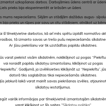
n izmantot uzkopšanas darbos. Darbojāmies ūdens centrā ar ūdeni
 Liels prieks bija eksperimentēt ar krāsām un ūdeni.
tas mums nepieciešams. Sējām un stādījām dažādus augus- sīpolus
m bija prieks un rūpes par savu un citu stādiņiem, atnākot uz bē
bā, vērojot pa logu, ierodoties bērnudārzā, gan ejot pastaigā. R
ai šī tīmekļvietne darbotos, kā arī mēs spētu izpildīt normatīvo ak
 Paši krāsojām un veidojām dekorus grupai, kā arī mācījāmies nokrā
rasības, tā izmanto savas un trešo pušu nepieciešamās sīkdatne
nam otru.
Ar Jūsu piekrišanu var tik uzstādītas papildu sīkdatnes.
, un iepazīstot visu, kas mums ir apkārt saistībā ar ūdeni, varam
Jūs varat piekrist visām sīkdatnēm, noklikšķinot uz pogas “Piekrītu
, rosinājām nosaukt un pamanīt, kuras ir vienādas, kuras lielākas
vai noraidīt papildu sīkdatņu izmantošanu, klikšķinot uz pogas
 savs individuālais un unikālais akvārijs.
Nepiekrītu”. Gadījumā, ja izvēlēsieties klikšķināt uz “Nepiekrītu”, jū
gūtu prieku par padarīto.
datorā tiks saglabātas tikai nepieciešamās sīkdatnes.
Jūs jebkurā laikā varat mainīt savas piekrišanas izvēles, atjaunino
sīkdatņu iestatījumus.
Iegūt vairāk informācijas par tīmekļvietnē izmantotajām sīkdatnē
varat klikšķinot uz šīs saites
"Sīkdatņu politika"