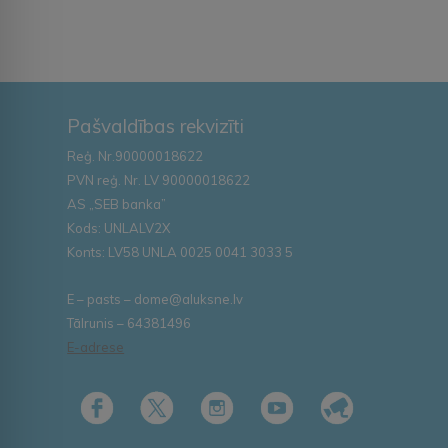
Pašvaldības rekvizīti
Reģ. Nr.90000018622
PVN reģ. Nr. LV 90000018622
AS „SEB banka”
Kods: UNLALV2X
Konts: LV58 UNLA 0025 0041 3033 5
E – pasts – dome@aluksne.lv
Tālrunis – 64381496
E-adrese