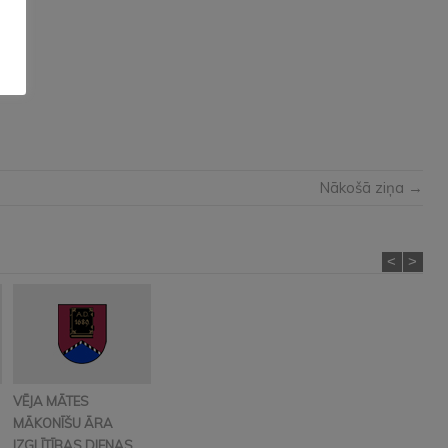
Nākošā ziņa →
<
>
VĒJA MĀTES
MĀKONĪŠU ĀRA
IZGLĪTĪBAS DIENAS