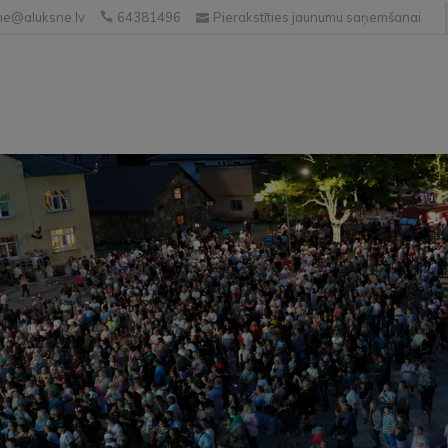
e@aluksne.lv
64381496
Pierakstīties jaunumu saņemšanai