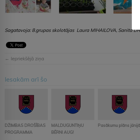
Sagatavoja: 8.grupas skolotājas Laura MIHAILOVA, Sanita 
← Iepriekšējā ziņa
Iesakām arī šo
DŽIMBAS DROŠĪBAS
MALDUGUNTIŅU
Pasākumu plāns jūnij
PROGRAMMA
BĒRNI AUG!