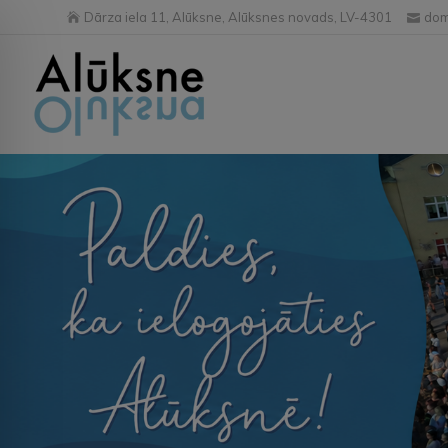
Dārza iela 11, Alūksne, Alūksnes novads, LV-4301
dom