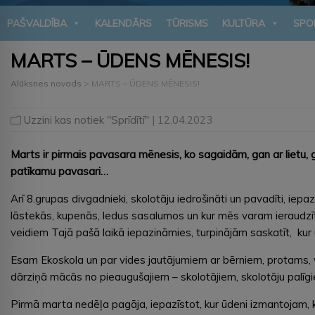
PAŠVALDĪBA
KALENDĀRS
TŪRISMS
KULTŪRA
SPO
MARTS – ŪDENS MĒNESIS!
Alūksnes novads
>
MARTS – ŪDENS MĒNESIS!
Uzzini kas notiek "Sprīdītī"
| 12.04.2023
Marts ir pirmais pavasara mēnesis, ko sagaidām, gan ar lietu, g
patīkamu pavasari…
Arī 8.grupas divgadnieki, skolotāju iedrošināti un pavadīti, ie
lāstekās, kupenās, ledus sasalumos un kur mēs varam ieraudzīt
veidiem Tajā pašā laikā iepazināmies, turpinājām saskatīt, kur
Esam Ekoskola un par vides jautājumiem ar bērniem, protams, v
dārziņā mācās no pieaugušajiem – skolotājiem, skolotāju palīg
Pirmā marta nedēļa pagāja, iepazīstot, kur ūdeni izmantojam, k