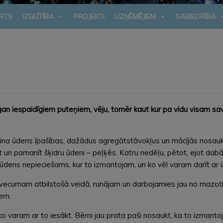
RTS
IZGLĪTĪBA
PROJEKTI
UZŅĒMĒJIEM
SABIEDRĪBA
an iespaidīgiem puteņiem, vēju, tomēr kaut kur pa vidu visam savus
pazina ūdens īpašības, dažādus agregātstāvokļus un mācījās nosaukt
 un pamanīt šķidru ūdeni – peļķēs. Katru nedēļu, pētot, ejot da
 ūdens nepieciešams, kur to izmantojam, un ko vēl varam darīt ar 
ecumam atbilstošā veidā, runājam un darbojamies jau no mazotnes 
iem.
o varam ar to iesākt. Bērni jau prata paši nosaukt, ka to izmanto