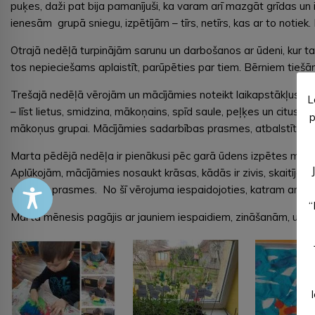
puķes, daži pat bija pamanījuši, ka varam arī mazgāt grīdas u
ienesām grupā sniegu, izpētījām – tīrs, netīrs, kas ar to notiek.
Otrajā nedēļā turpinājām sarunu un darbošanos ar ūdeni, kur 
tos nepieciešams aplaistīt, parūpēties par tiem. Bērniem tiešā
Trešajā nedēļā vērojām un mācījāmies noteikt laikapstākļus da
L
– līst lietus, smidzina, mākoņains, spīd saule, peļķes un citus.
p
mākoņus grupai. Mācījāmies sadarbības prasmes, atbalstīt vie
Marta pēdējā nedēļa ir pienākusi pēc garā ūdens izpētes mēneša
Aplūkojām, mācījāmies nosaukt krāsas, kādās ir zivis, skaitījām
valodas prasmes. No šī vērojuma iespaidojoties, katram arī tapa
“
Marta mēnesis pagājis ar jauniem iespaidiem, zināšanām, un ie