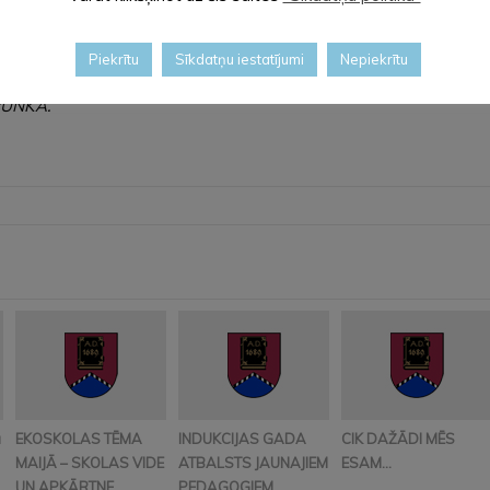
Piekrītu
Sīkdatņu iestatījumi
Nepiekrītu
DRUNKA.
ā
EKOSKOLAS TĒMA
INDUKCIJAS GADA
CIK DAŽĀDI MĒS
MAIJĀ – SKOLAS VIDE
ATBALSTS JAUNAJIEM
ESAM…
UN APKĀRTNE
PEDAGOGIEM