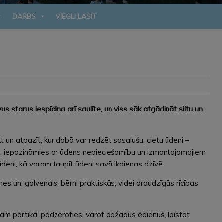
DARBS
VIEGLI LASĪT
 starus iespīdina arī saulīte, un viss sāk atgādināt siltu un
 un atpazīt, kur dabā var redzēt sasalušu, cietu ūdeni –
bā, iepazināmies ar ūdens nepieciešamību un izmantojamajiem
ūdeni, kā varam taupīt ūdeni savā ikdienas dzīvē.
un, galvenais, bērni praktiskās, videi draudzīgās rīcības
jam pārtikā, padzeroties, vārot dažādus ēdienus, laistot