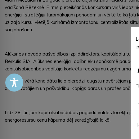
vadīšanā Rēzeknē. Pirms pieteikšanās konkursam viņš iepazini
enerģija” stratēģiju turpmākajam periodam un vērtē to kā ļoti la
uz zaļo kursu, vietējā kurināmā izmantošanu, centralizētās si
saglabāšanu.
L
p
Alūksnes novada pašvaldības izpilddirektors, kapitāldaļu turēt
Berkulis SIA “Alūksnes enerģija” dalībnieku sanāksmē pauda g
kapitālsabiedrības vadītāja konkrētu redzējumu uzņēmuma darb
– Ņemot vērā kandidāta lielo pieredzi, augstu novērtējam piet
“
ar iedzīvotājiem un pašvaldību. Kopīgs darbs un profesionāla da
Līdz 28. jūnijam kapitālsabiedrības pagaidu valdes locekļa pi
energoresursu cenu kāpuma dēļ sarežģītajā laikā.