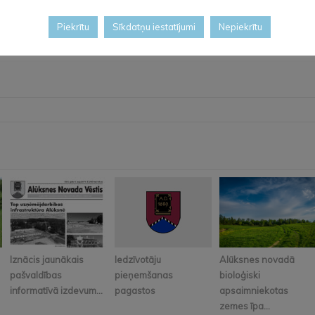
Piekrītu
Sīkdatņu iestatījumi
Nepiekrītu
Iznācis jaunākais
Iedzīvotāju
Alūksnes novadā
pašvaldības
pieņemšanas
bioloģiski
informatīvā izdevum...
pagastos
apsaimniekotas
zemes īpa...