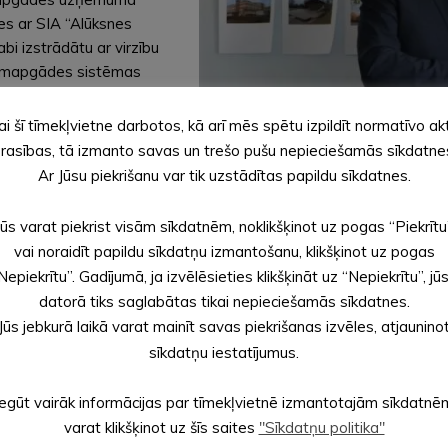
es ar SIA “Alūksnes
bi izstrādātu ar virzību
ltumapgādes sistēmas
ai šī tīmekļvietne darbotos, kā arī mēs spētu izpildīt normatīvo ak
rasības, tā izmanto savas un trešo pušu nepieciešamās sīkdatne
āja pārstāvis Ingus
Ar Jūsu piekrišanu var tik uzstādītas papildu sīkdatnes.
andarījumu par jaunā
ības attīstībai.
Jūs varat piekrist visām sīkdatnēm, noklikšķinot uz pogas “Piekrītu
vai noraidīt papildu sīkdatņu izmantošanu, klikšķinot uz pogas
eikšanos SIA “Alūksnes enerģija” valdes locekļa amatam. Turpmāka
Nepiekrītu”. Gadījumā, ja izvēlēsieties klikšķināt uz “Nepiekrītu”, jū
rbība ļaus mums sasniegt izvirzītos mērķus, – uzsvēra I. Berkulis
datorā tiks saglabātas tikai nepieciešamās sīkdatnes.
Jūs jebkurā laikā varat mainīt savas piekrišanas izvēles, atjaunino
sīkdatņu iestatījumus.
enākumus veica Gunita Ozola. Kapitālsabiedrības dalībnieku sanāk
Iegūt vairāk informācijas par tīmekļvietnē izmantotajām sīkdatnē
varat klikšķinot uz šīs saites
"Sīkdatņu politika"