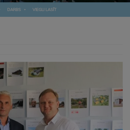
DARBS
VIEGLI LASĪT