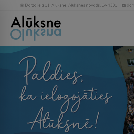
Dārza iela 11, Alūksne, Alūksnes novads, LV-4301
dom