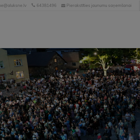
e@aluksne.lv
64381496
Pierakstīties jaunumu saņemšanai