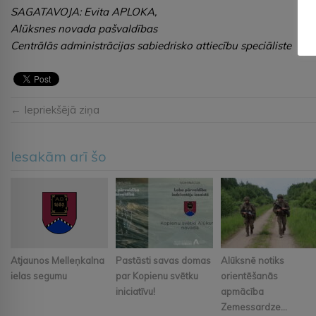
SAGATAVOJA: Evita APLOKA,
Alūksnes novada pašvaldības
Centrālās administrācijas sabiedrisko attiecību speciāliste
← Iepriekšējā ziņa
Iesakām arī šo
Atjaunos Melleņkalna
Pastāsti savas domas
Alūksnē notiks
ielas segumu
par Kopienu svētku
orientēšanās
iniciatīvu!
apmācība
Zemessardze...