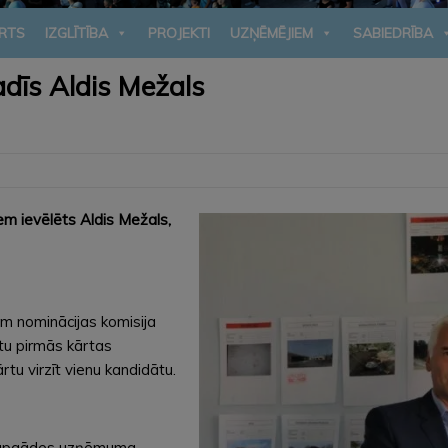
RTS
IZGLĪTĪBA
PROJEKTI
UZŅĒMĒJIEM
SABIEDRĪBA
adīs Aldis Mežals
em ievēlēts Aldis Mežals,
m nominācijas komisija
ātu pirmās kārtas
u virzīt vienu kandidātu.
tumapgādes uzņēmuma