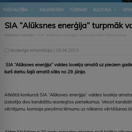
PAŠVALDĪBA
KALENDĀRS
TŪRISMS
KULTŪRA
SPO
SIA “Alūksnes enerģija” turpmāk v
Alūksnes novads
>
SIA “Alūksnes enerģija” turpmāk vadīs Aldis Mežals
Noderīga informācija
| 28.06.2023
SIA “Alūksnes enerģija” valdes locekļa amatā uz pieciem gadi
kurš darbu šajā amatā sāks no 29. jūnija.
Atklātā konkursā SIA “Alūksnes enerģija” valdes locekļa amata
izskatīja divu kandidātu iesniegtos pieteikumus. Veicot kandid
vērtējumu, komisija pieņēma lēmumu uz nākamo vērtēšanas kārt
Aldim Mežalam ir 20 gadu pieredze apjoma ziņā lielāka sil