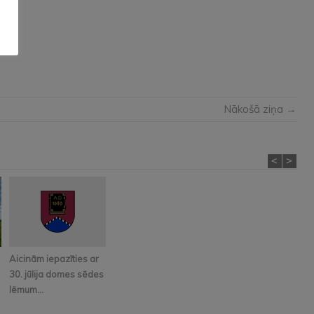
Nākošā ziņa →
<
>
Aicinām iepazīties ar
30. jūlija domes sēdes
lēmum...