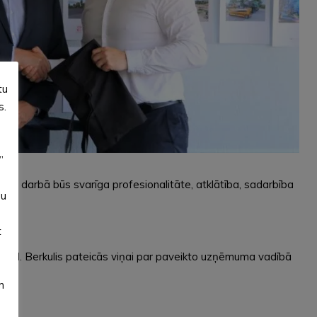
tu
s.
”
jā darbā būs svarīga profesionalitāte, atklātība, sadarbība
su
.
t
smē I. Berkulis pateicās viņai par paveikto uzņēmuma vadībā
m