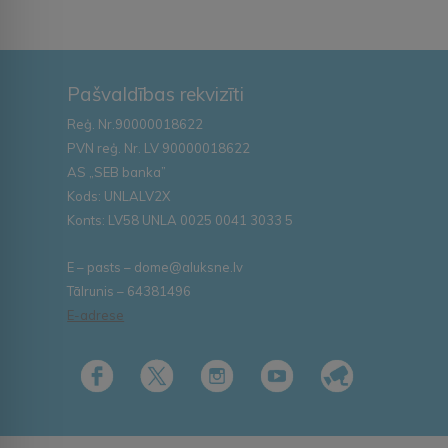
Pašvaldības rekvizīti
Reģ. Nr.90000018622
PVN reģ. Nr. LV 90000018622
AS „SEB banka”
Kods: UNLALV2X
Konts: LV58 UNLA 0025 0041 3033 5
E – pasts – dome@aluksne.lv
Tālrunis – 64381496
E-adrese