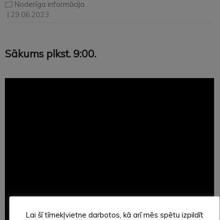
Noderīga informācija
| 29.06.2023
Sākums plkst. 9:00.
Lai šī tīmekļvietne darbotos, kā arī mēs spētu izpildīt