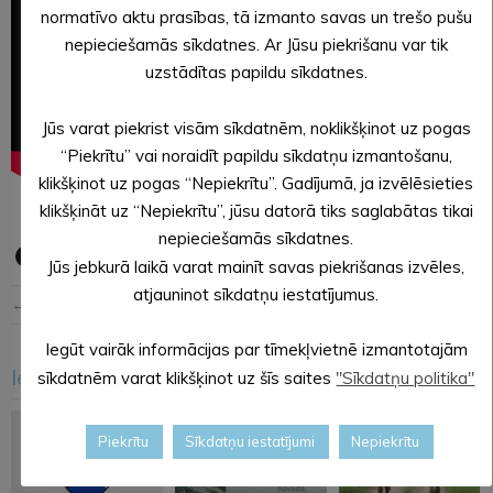
normatīvo aktu prasības, tā izmanto savas un trešo pušu
nepieciešamās sīkdatnes. Ar Jūsu piekrišanu var tik
uzstādītas papildu sīkdatnes.
Jūs varat piekrist visām sīkdatnēm, noklikšķinot uz pogas
“Piekrītu” vai noraidīt papildu sīkdatņu izmantošanu,
klikšķinot uz pogas “Nepiekrītu”. Gadījumā, ja izvēlēsieties
klikšķināt uz “Nepiekrītu”, jūsu datorā tiks saglabātas tikai
nepieciešamās sīkdatnes.
Jūs jebkurā laikā varat mainīt savas piekrišanas izvēles,
atjauninot sīkdatņu iestatījumus.
← Iepriekšējā ziņa
Nākošā ziņa →
Iegūt vairāk informācijas par tīmekļvietnē izmantotajām
Iesakām arī šo
sīkdatnēm varat klikšķinot uz šīs saites
"Sīkdatņu politika"
<
>
Piekrītu
Sīkdatņu iestatījumi
Nepiekrītu