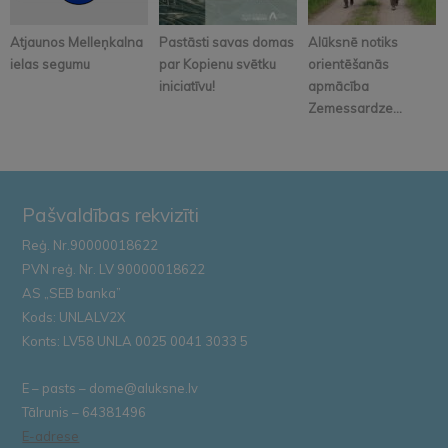
Atjaunos Melleņkalna
Pastāsti savas domas
Alūksnē notiks
ielas segumu
par Kopienu svētku
orientēšanās
iniciatīvu!
apmācība
Zemessardze...
Pašvaldības rekvizīti
Reģ. Nr.90000018622
PVN reģ. Nr. LV 90000018622
AS „SEB banka”
Kods: UNLALV2X
Konts: LV58 UNLA 0025 0041 3033 5
E – pasts – dome@aluksne.lv
Tālrunis – 64381496
E-adrese