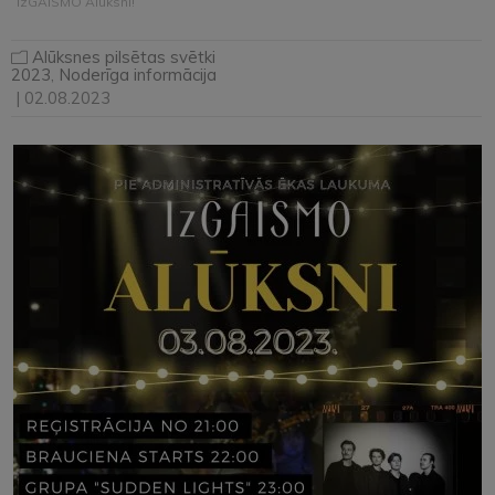
“IzGAISMO Alūksni!”
Alūksnes pilsētas svētki
2023
,
Noderīga informācija
| 02.08.2023