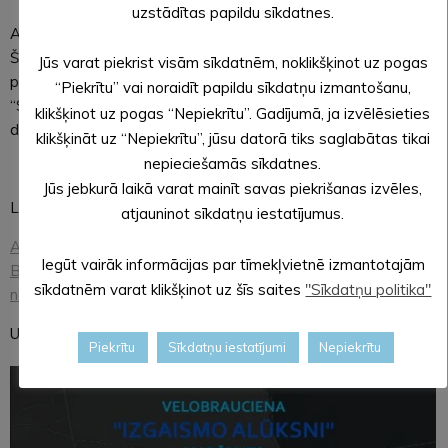
uzstādītas papildu sīkdatnes.
Atgādinām!
Šis ir parādes un labo sajūtu brauciens. Katrs pats ir atbildīgs
Jūs varat piekrist visām sīkdatnēm, noklikšķinot uz pogas
par savu drošību, un tiem, kuriem ir jāsteidzas apsteigt
“Piekrītu” vai noraidīt papildu sīkdatņu izmantošanu,
“Severīnu”, diemžēl nebūs iespējas būt brauciena
klikšķinot uz pogas “Nepiekrītu”. Gadījumā, ja izvēlēsieties
dalībniekiem.
klikšķināt uz “Nepiekrītu”, jūsu datorā tiks saglabātas tikai
nepieciešamās sīkdatnes.
Jūs jebkurā laikā varat mainīt savas piekrišanas izvēles,
Liels paldies atbalstītājiem!
atjauninot sīkdatņu iestatījumus.
Alūksnes novads
,
Alūksnes Kultūras centrs
,
Alūksnes alus
Iegūt vairāk informācijas par tīmekļvietnē izmantotajām
Biznesa stacijā
,
Pa GALMS
,
VELO OSTA
,
Alūksnes un Apes
sīkdatnēm varat klikšķinot uz šīs saites
"Sīkdatņu politika"
novada fonds
,
TeTur.lv
,
SIA ABIO
,
4PLUS
,
Ozoli AZ
Uz tikšanos! Jūsu Jauno Producentu apvienība
Piekrītu
Sīkdatņu iestatījumi
Nepiekrītu