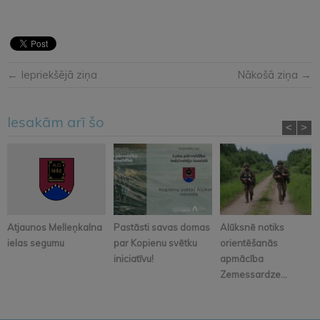
← Iepriekšējā ziņa
Nākošā ziņa →
Iesakām arī šo
<
>
Atjaunos Melleņkalna
Pastāsti savas domas
Alūksnē notiks
ielas segumu
par Kopienu svētku
orientēšanās
iniciatīvu!
apmācība
Zemessardze...