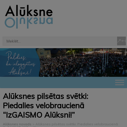
Alūksnes pilsētas svētki:
Piedalies velobraucienā
“IzGAISMO Alūksni!”
Alūksnes novads
>
Alūksnes pilsētas svētki: Piedalies velobraucienā