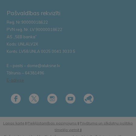
Pašvaldības rekvizīti
Reģ. Nr.90000018622
PVN reģ. Nr. LV 90000018622
AS „SEB banka”
Kods: UNLALV2X
Konts: LV58 UNLA 0025 0041 3033 5
E – pasts – dome@aluksne.lv
Tālrunis – 64381496
E-adrese
Lapas karte
|
Piekļūstamības paziņojums
|
Privātuma un sīkdatņu politika
tīmekļa vietnē
|