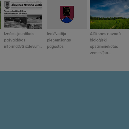
Iznācis jaunākais
Iedzīvotāju
Alūksnes novadā
pašvaldības
pieņemšanas
bioloģiski
informatīvā izdevum...
pagastos
apsaimniekotas
zemes īpa...