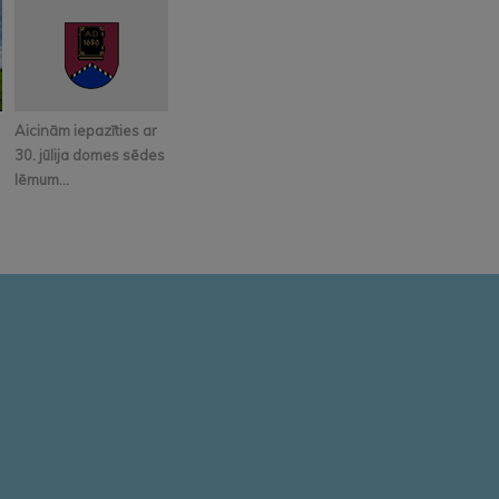
Aicinām iepazīties ar
30. jūlija domes sēdes
lēmum...