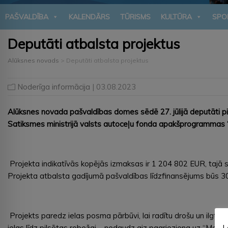
PAŠVALDĪBA
KALENDĀRS
TŪRISMS
KULTŪRA
SPO
Deputāti atbalsta projektus
Alūksnes novads
>
Deputāti atbalsta projektus
Noderīga informācija
| 03.08.2023
Alūksnes novada pašvaldības domes sēdē 27. jūlijā deputāti pi
Satiksmes ministrijā valsts autoceļu fonda apakšprogrammas “
Projekta indikatīvās kopējās izmaksas ir 1 204 802 EUR, taj
Projekta atbalsta gadījumā pašvaldības līdzfinansējums būs 
Projekts paredz ielas posma pārbūvi, lai radītu drošu un ilgts
L
ielas līdz pilsētas robežai – nedaudz aiz pagrieziena uz “Meži