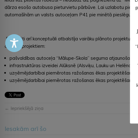
dārza esošo autobusa pieturvietu pārbūve. Lai uzlabotu piekļu
p
automašīnām un valsts autoceļam P41 pie minētā pieslēguma – 
Deputāti arī konceptuāli atbalstīja vairāku plānoto projektu
četriem projektiem:
“
pašvaldības autoceļa “Mālupe-Skola” seguma atjaunošanai
infrastruktūras izveidei Alūksnē (Alsviķu, Lauku un Helēnas 
uzņēmējdarbībai piemērotas ražošanas ēkas projektēšana 
uzņēmējdarbībai piemērotas ražošanas ēkas projektēšana J
← Iepriekšējā ziņa
Iesakām arī šo