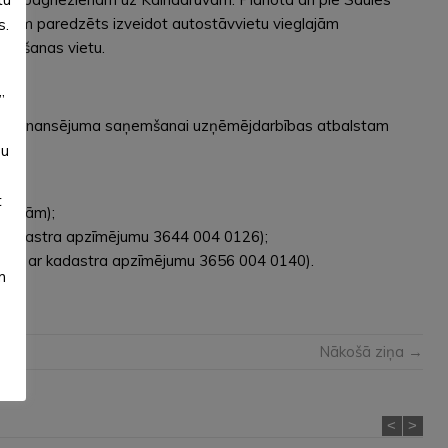
druvām paredzēts izveidot autostāvvietu vieglajām
s.
riešanas vietu.
”
 fondu finansējuma saņemšanai uzņēmējdarbības atbalstam
su
t
kācijām);
 kadastra apzīmējumu 3644 004 0126);
nībā ar kadastra apzīmējumu 3656 004 0140).
m
Nākošā ziņa →
<
>