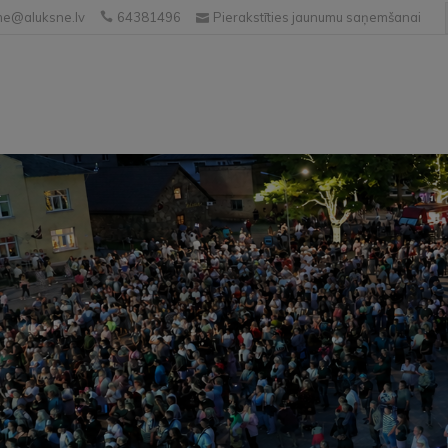
e@aluksne.lv
64381496
Pierakstīties jaunumu saņemšanai