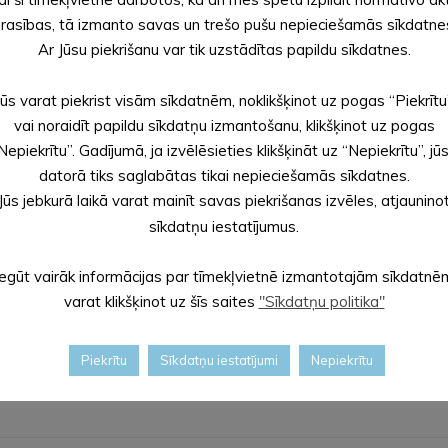
vi pie iedzīvotāju iecienītā Sisenīša ezera, pieslēgumā uz Kalna
rasības, tā izmanto savas un trešo pušu nepieciešamās sīkdatne
gājēju ietves šķērsojumu, ierīkojot neapzīmētu, neregulējamu pā
Ar Jūsu piekrišanu var tik uzstādītas papildu sīkdatnes.
Jūs varat piekrist visām sīkdatnēm, noklikšķinot uz pogas “Piekrītu
vai noraidīt papildu sīkdatņu izmantošanu, klikšķinot uz pogas
 sagatavošanu, ko pašvaldība plāno iesniegt Eiropas Savienības
Nepiekrītu”. Gadījumā, ja izvēlēsieties klikšķināt uz “Nepiekrītu”, jū
datorā tiks saglabātas tikai nepieciešamās sīkdatnes.
 Mālupes pagastā;
Jūs jebkurā laikā varat mainīt savas piekrišanas izvēles, atjaunino
iela (posms), Iekškvartāla ceļš ar nepieciešamajām inženierkomuni
sīkdatņu iestatījumus.
Annas pagastā pašvaldībai piederošā īpašumā (zemes vienībā ar
aunalūksnes pagastā pašvaldībai piederošā īpašumā (zemes vie
Iegūt vairāk informācijas par tīmekļvietnē izmantotajām sīkdatnē
varat klikšķinot uz šīs saites
"Sīkdatņu politika"
Piekrītu
Sīkdatņu iestatījumi
Nepiekrītu