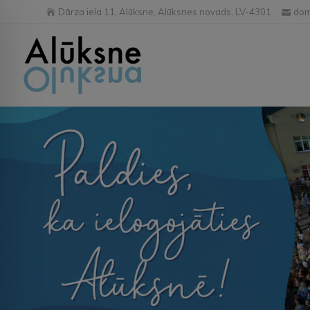
Dārza iela 11, Alūksne, Alūksnes novads, LV-4301
dom