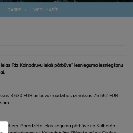
DARBS
VIEGLI LASĪT
elas līdz Kalnadruvu ielai) pārbūve” iesnieguma iesniegšanu
ai.
maksas 3 630 EUR un būvuzraudzības izmaksas 25 552 EUR.
aksām.
em objektiem. Paredzēta ielas seguma pārbūve no Kolberģa
tu
 līdz pagriezienam uz Kalnadruvām. Plānota arī pie Saules