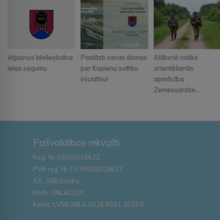
Atjaunos Melleņkalna
Pastāsti savas domas
Alūksnē notiks
ielas segumu
par Kopienu svētku
orientēšanās
iniciatīvu!
apmācība
Zemessardze...
Pašvaldības rekvizīti
Reģ. Nr.90000018622
PVN reģ. Nr. LV 90000018622
AS „SEB banka”
Kods: UNLALV2X
Konts: LV58 UNLA 0025 0041 3033 5