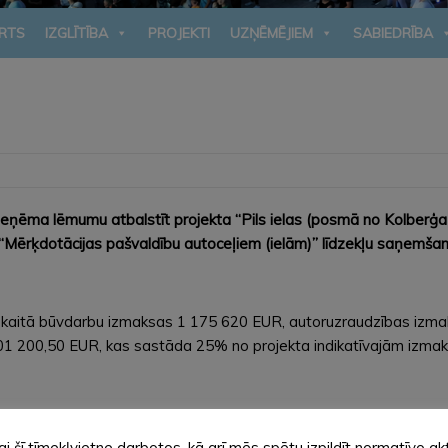
RTS
IZGLĪTĪBA
PROJEKTI
UZŅĒMĒJIEM
SABIEDRĪBA
eņēma lēmumu atbalstīt projekta “Pils ielas (posmā no Kolberģa i
Mērķdotācijas pašvaldību autoceļiem (ielām)” līdzekļu saņemšan
ā skaitā būvdarbu izmaksas 1 175 620 EUR, autoruzraudzības iz
301 200,50 EUR, kas sastāda 25% no projekta indikatīvajām izm
pējīgu satiksmi pilsētā un uzlabotu piekļuvi sabiedriski nozīmīgi
ai šī tīmekļvietne darbotos, kā arī mēs spētu izpildīt normatīvo ak
niekiem”, un apvienotā ietves/velo celiņa izbūve no Kolberģa ielas