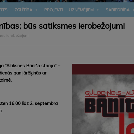
RTS
IZGLĪTĪBA
PROJEKTI
UZŅĒMĒJIEM
SABIEDRĪBA
inības; būs satiksmes ierobežojumi
smes ierobežojumi
a “Alūksnes Bānīša stacija” –
dienās gan jārēķinās ar
kaimē.
sten 16.00 līdz 2. septembra
a: