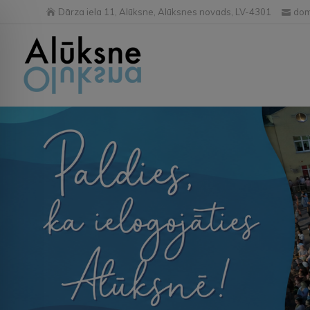
Dārza iela 11, Alūksne, Alūksnes novads, LV-4301
dom