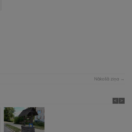
Nākošā ziņa →
<
>