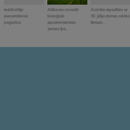
Iedzīvotāju
Alūksnes novadā
Aicinām iepazīties ar
pieņemšanas
bioloģiski
30. jūlija domes sēdes
pagastos
apsaimniekotas
lēmum...
zemes īpa...