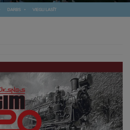
DARBS
VIEGLI LASĪT