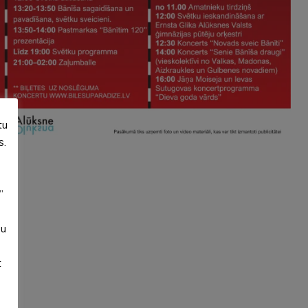
tu
s.
”
su
t