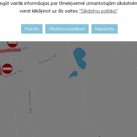
Iegūt vairāk informācijas par tīmekļvietnē izmantotajām sīkdatnē
varat klikšķinot uz šīs saites
"Sīkdatņu politika"
Piekrītu
Sīkdatņu iestatījumi
Nepiekrītu