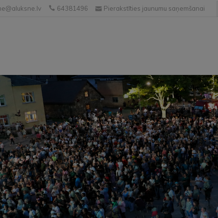
e@aluksne.lv
64381496
Pierakstīties jaunumu saņemšanai