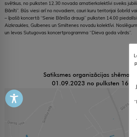
svētkus, no pulksten 12.30 novada amatierkolektīvi sveiks jubi
Bānīti”. Būs viesi arī no novadiem, cauri kuru teritorijai šobrīd v
– īpašā koncertā “Senie Bānīša draugi” pulksten 14.00 piedalī
Aizkraukles, Gulbenes un Smiltenes novadu kolektīvi. Noslēgum
un Ievas Sutugovas koncertprogramma “Dieva goda vārds”.
L
p
“