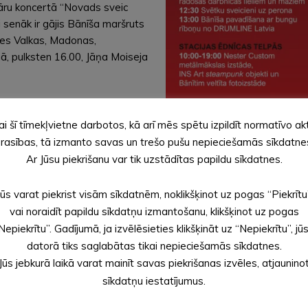
lāru koncertā “Novads sveic
ai senāk ir gājis Bānīša maršruts
sies Valkas, Madonas,
ā, pulksten 16.00, Jāņa Moiseja
ai šī tīmekļvietne darbotos, kā arī mēs spētu izpildīt normatīvo ak
rasības, tā izmanto savas un trešo pušu nepieciešamās sīkdatne
Ar Jūsu piekrišanu var tik uzstādītas papildu sīkdatnes.
Jūs varat piekrist visām sīkdatnēm, noklikšķinot uz pogas “Piekrītu
vai noraidīt papildu sīkdatņu izmantošanu, klikšķinot uz pogas
Nepiekrītu”. Gadījumā, ja izvēlēsieties klikšķināt uz “Nepiekrītu”, jū
datorā tiks saglabātas tikai nepieciešamās sīkdatnes.
Jūs jebkurā laikā varat mainīt savas piekrišanas izvēles, atjaunino
sīkdatņu iestatījumus.