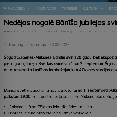
PAŠVALDĪBA
KALENDĀRS
TŪRISMS
KULTŪRA
SPO
Nedēļas nogalē Bānīša jubilejas sv
Alūksnes novads
>
Nedēļas nogalē Bānīša jubilejas svinības; būs satik
Noderīga informācija
| 30.08.2023
Šogad Gulbenes-Alūksnes Bānītis svin 120 gadu, bet ekspozīcij
piecu gadu jubileju. Svētkus svinēsim 1. un 2. septembrī. Šajās 
autotransporta kustības ierobežojumiem Alūksnes stacijas ap
Bānīša svētku pasākumu nodrošināšanai
no 1. septembra pulk
pulksten 19.00
transportlīdzekļu satiksme Alūksnē būs aizliegt
Jāņkalna ielā no Tālavas ielas līdz Viestura ielai;
Brīvības ielā no Merķeļa ielas līdz Jāņkalna ielai.