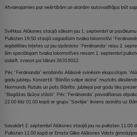
Atvainojamies par neērtībām un aicinām autovadītājus būt sa
Svētkus Alūksnes stacijā sāksim jau 1. septembrī ar pasākumu 
Pulksten 19.50 stacijā sagaidīsim tvaika lokomotīvi “Ferdinan
iegādāties biļetes uz jau izpārdoto “Ferdinanda” reisu 2. septem
šim speciālajam tvaika lokomotīves reisam 1. septembrī pulks
izdarīt, zvanot pa tālruni 26310022.
Pēc “Ferdinanda” ierašanās Alūksnē svinēsim ekspozīcijas “Alū
gadu jubileju. Koncertā “Bānīša svilpe aicina” muzicēs diksilen
Normunds Rutulis un pats Bānītis. Jubilejai par godu tiks prez
“Bagāžas šķūņa stāsti”. Pēc “Ferdinanda” pavadīšanas atpakaļ
22.00 līdz 01.00 kopā ar grupu “Savējie” ikviens aicināts uz Bānīš
Savukārt 2. septembrī Alūksnes stacijā jau no pulksten 11.00 d
Pulksten 12.00 kopā ar Ernsta Glika Alūksnes Valsts ģimnāzijas