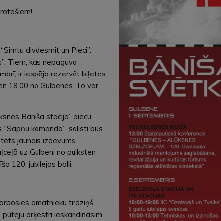
protošiem!
“Simtu divdesmit un Pieci”.
ds”. Tiem, kas nepaguva
brī, ir iespēja rezervēt biļetes
ten 18.00 no Gulbenes. To var
ksnes Bānīša stacija” piecu
ds “Sapņu komanda”, solisti būs
entēts jaunais izdevums
ceļā uz Gulbeni no pulksten
a 120. jubilejas balli.
arbosies amatnieku tirdziņš.
 pūtēju orķestri ieskandināsim