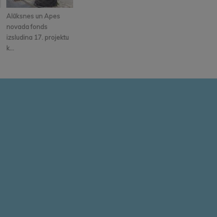
Alūksnes un Apes
novada fonds
izsludina 17. projektu
k...