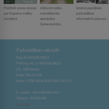
Pastāsti savas domas
Alūksnē notiks
Iznācis jaunākais
par Kopienu svētku
orientēšanās
pašvaldības
iniciatīvu!
apmācība
informatīvā izdevum...
Zemessardze...
Pašvaldības rekvizīti
Reģ. Nr.90000018622
PVN reģ. Nr. LV 90000018622
AS „SEB banka”
Kods: UNLALV2X
Konts: LV58 UNLA 0025 0041 3033 5
E – pasts – dome@aluksne.lv
Tālrunis – 64381496
E-adrese