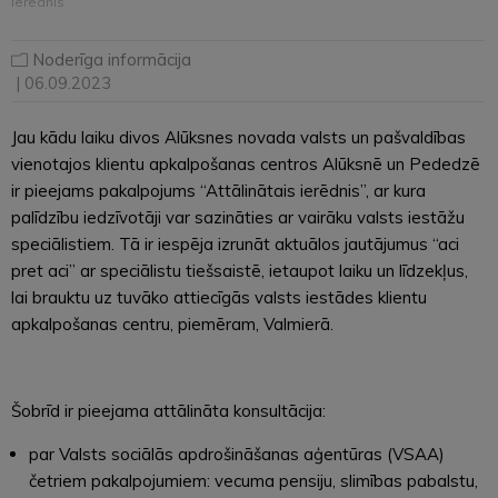
ierēdnis”
Noderīga informācija
| 06.09.2023
Jau kādu laiku divos Alūksnes novada valsts un pašvaldības
vienotajos klientu apkalpošanas centros Alūksnē un Pededzē
ir pieejams pakalpojums “Attālinātais ierēdnis”, ar kura
palīdzību iedzīvotāji var sazināties ar vairāku valsts iestāžu
speciālistiem. Tā ir iespēja izrunāt aktuālos jautājumus “aci
pret aci” ar speciālistu tiešsaistē, ietaupot laiku un līdzekļus,
lai brauktu uz tuvāko attiecīgās valsts iestādes klientu
apkalpošanas centru, piemēram, Valmierā.
Šobrīd ir pieejama attālināta konsultācija:
par Valsts sociālās apdrošināšanas aģentūras (VSAA)
četriem pakalpojumiem: vecuma pensiju, slimības pabalstu,