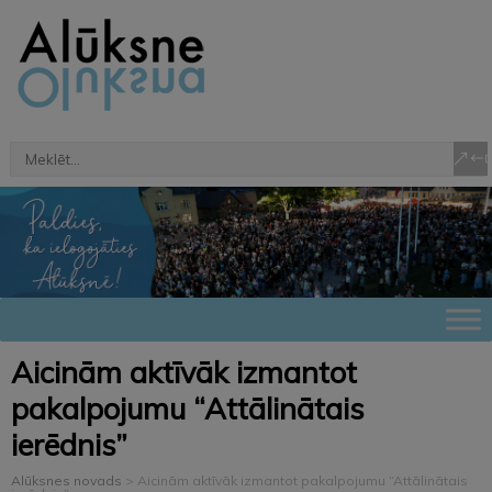
Aicinām aktīvāk izmantot
pakalpojumu “Attālinātais
ierēdnis”
Alūksnes novads
>
Aicinām aktīvāk izmantot pakalpojumu “Attālinātais