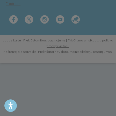
E-adrese
Lapas karte
|
Piekļūstamības paziņojums
|
Privātuma un sīkdatņu politika
tīmekļa vietnē
|
Pašreizējais stāvoklis: Piekrišana nav dota.
Mainīt sīkdatņu iestatījumus.