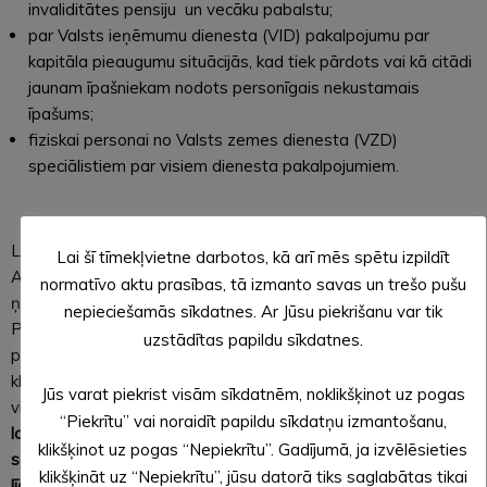
invaliditātes pensiju un vecāku pabalstu;
par Valsts ieņēmumu dienesta (VID) pakalpojumu par
kapitāla pieaugumu situācijās, kad tiek pārdots vai kā citādi
jaunam īpašniekam nodots personīgais nekustamais
īpašums;
fiziskai personai no Valsts zemes dienesta (VZD)
speciālistiem par visiem dienesta pakalpojumiem.
Lai saņemtu šādu pakalpojumu, klientam jādodas uz
Lai šī tīmekļvietne darbotos, kā arī mēs spētu izpildīt
Alūksnes vai Pededzes klientu apkalpošanas centru, līdzi
normatīvo aktu prasības, tā izmanto savas un trešo pušu
ņemot personu apliecinošu dokumentu – pasi vai eID karti.
nepieciešamās sīkdatnes. Ar Jūsu piekrišanu var tik
Pēc tam kopīgi ar klientu apkalpošanas speciālistu jāvienojas
uzstādītas papildu sīkdatnes.
par konsultācijas datumu un laiku. Konsultācijas dienā
klientam būs sagatavota ērta darbavieta un nodrošināta
Jūs varat piekrist visām sīkdatnēm, noklikšķinot uz pogas
video un audio saslēgšanās ar speciālistu, lai
konsultācijas
“Piekrītu” vai noraidīt papildu sīkdatņu izmantošanu,
laikā varētu viens otru redzēt, dzirdēt un pilnvērtīgi
klikšķinot uz pogas “Nepiekrītu”. Gadījumā, ja izvēlēsieties
sarunāties. Sarunas laikā ir iespējams uzrādīt speciālistam
klikšķināt uz “Nepiekrītu”, jūsu datorā tiks saglabātas tikai
līdzi
paņemtos dokumentus,
pārskatīt dažādu noteikumu