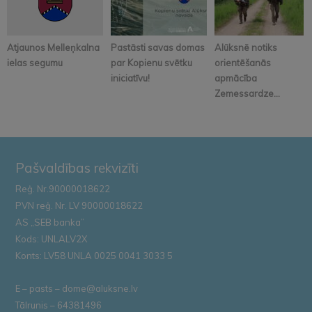
Atjaunos Melleņkalna
Pastāsti savas domas
Alūksnē notiks
ielas segumu
par Kopienu svētku
orientēšanās
iniciatīvu!
apmācība
Zemessardze...
Pašvaldības rekvizīti
Reģ. Nr.90000018622
PVN reģ. Nr. LV 90000018622
AS „SEB banka”
Kods: UNLALV2X
Konts: LV58 UNLA 0025 0041 3033 5
E – pasts – dome@aluksne.lv
Tālrunis – 64381496