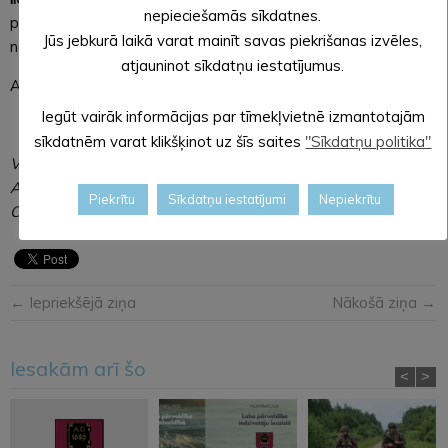
nepieciešamās sīkdatnes.
prasības, jo pilnībā ir nodrošināta šādam procesam
Jūs jebkurā laikā varat mainīt savas piekrišanas izvēles,
nepieciešamā tehnika.
atjauninot sīkdatņu iestatījumus.
Aicinām iedzīvotājus aktīvāk izmantot šo iespēju.
Iegūt vairāk informācijas par tīmekļvietnē izmantotajām
sīkdatnēm varat klikšķinot uz šīs saites
"Sīkdatņu politika"
Viktorija Avota
Alūksnes novada pašvaldības
Piekrītu
Sīkdatņu iestatījumi
Nepiekrītu
Centrālās administrācijas Kancelejas vadītāja
← Iepriekšējā ziņa
Nākošā ziņa →
Iesakām arī šo
<
>