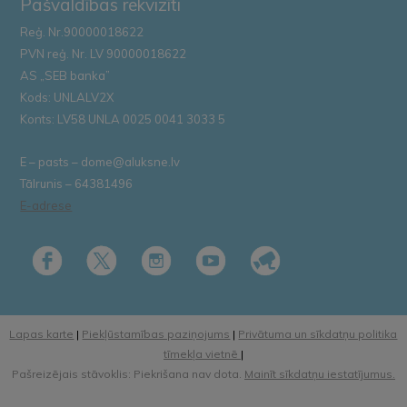
Pašvaldības rekvizīti
Reģ. Nr.90000018622
PVN reģ. Nr. LV 90000018622
AS „SEB banka”
Kods: UNLALV2X
Konts: LV58 UNLA 0025 0041 3033 5
E – pasts – dome@aluksne.lv
Tālrunis – 64381496
E-adrese
Lapas karte
|
Piekļūstamības paziņojums
|
Privātuma un sīkdatņu politika
tīmekļa vietnē
|
Pašreizējais stāvoklis: Piekrišana nav dota.
Mainīt sīkdatņu iestatījumus.