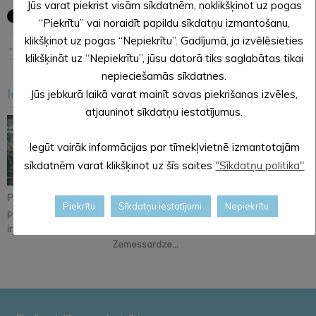
Jūs varat piekrist visām sīkdatnēm, noklikšķinot uz pogas
“Piekrītu” vai noraidīt papildu sīkdatņu izmantošanu,
klikšķinot uz pogas “Nepiekrītu”. Gadījumā, ja izvēlēsieties
← Iepriekšējā ziņa
Nākošā ziņa →
klikšķināt uz “Nepiekrītu”, jūsu datorā tiks saglabātas tikai
nepieciešamās sīkdatnes.
Iesakām arī šo
Jūs jebkurā laikā varat mainīt savas piekrišanas izvēles,
<
>
atjauninot sīkdatņu iestatījumus.
Iegūt vairāk informācijas par tīmekļvietnē izmantotajām
sīkdatnēm varat klikšķinot uz šīs saites
"Sīkdatņu politika"
Pastāsti savas domas
Alūksnē notiks
Iznācis jaunākais
Piekrītu
Sīkdatņu iestatījumi
Nepiekrītu
par Kopienu svētku
orientēšanās
pašvaldības
iniciatīvu!
apmācība
informatīvā izdevum...
Zemessardze...